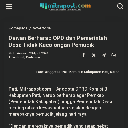
L
e
w
a
t
i
k
Homepage
/
Advertorial
D
e
e
k
Dewan Berharap OPD dan Pemerintah
w
o
a
Desa Tidak Kecolongan Pemudik
n
n
t
B
e
Moh. Anwar
28 April 2020
e
Advertorial
,
Parlemen
n
r
h
a
r
Foto: Anggota DPRD Komisi B Kabupaten Pati, Narso
a
p
O
P
Pati,
Mitrapost.com
–
Anggota DPRD Komisi B
D
Kabupaten Pati, Narso berharap agar Pemkab
d
(Pemerintah Kabupaten) hingga Pemerintah Desa
a
n
meningkatkan kewaspadaan sejalan dengan
P
merebaknya pemudik jelang hari raya.
e
m
e
“Dengan merebaknya pemudik yang tetap nekat
r