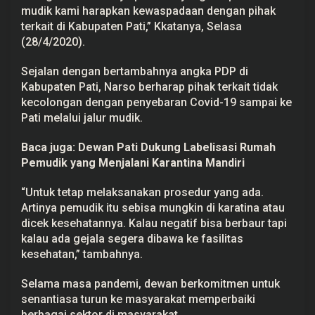
i
mudik kami harapkan kewaspadaan dengan pihak
n
terkait di Kabupaten Pati,” Kkatanya, Selasa
t
a
(28/4/2020).
h
D
Sejalan dengan bertambahnya angka PDP di
e
s
Kabupaten Pati, Narso berharap pihak terkait tidak
a
kecolongan dengan penyebaran Covid-19 sampai ke
T
i
Pati melalui jalur mudik.
d
a
k
Baca juga:
Dewan Pati Dukung Labelisasi Rumah
K
Pemudik yang Menjalani Karantina Mandiri
e
c
o
“Untuk tetap melaksanakan prosedur yang ada.
l
Artinya pemudik itu sebisa mungkin di karatina atau
o
n
dicek kesehatannya. Kalau negatif bisa berbaur tapi
g
kalau ada gejala segera dibawa ke fasilitas
a
n
kesehatan,” tambahnya.
P
e
m
Selama masa pandemi, dewan berkomitmen untuk
u
senantiasa turun ke masyarakat memperbaiki
d
berbagai sektor di masyarakat.
i