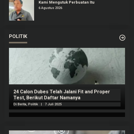
Kami Mengutuk Perbuatan Itu
6 Agustus 2026
POLITIK
24 Calon Dubes Telah Jalani Fit and Proper
K
Test, Berikut Daftar Namanya
D
Di Berita, Politik
|
7 Juli 2025
Di 