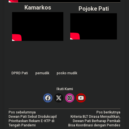
Kamarkos
Pojoke Pati
DPRD Pati
pemudik
posko mudik
Ikuti Kami
N
Pos sebelumnya
Pos berikutnya
Dewan Pati Sebut Disdukcapil
Kriteria BLT Dirasa Menyulitkan,
a
Prioritaskan Rekam E-KTP di
Dewan Pati Berharap Pemkab
Tengah Pandemi
Bisa Koordinasi dengan Pemdes