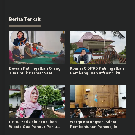
Berita Terkait
Dewan Pati Ingatkan Orang
Komisi C DPRD Pati Ingatkan
Tua untuk Cermat Saat
Pembangunan Infrastruktur
Titipkan Anak ke Ponpes
Harus Tersebar Merata
DPRD Pati Sebut Fasilitas
Warga Karangsari Minta
Wisata Gua Pancur Perlu
Pembentukan Pansus, Ini
Ditingkatkan
Tanggapan Pimpinan DPRD