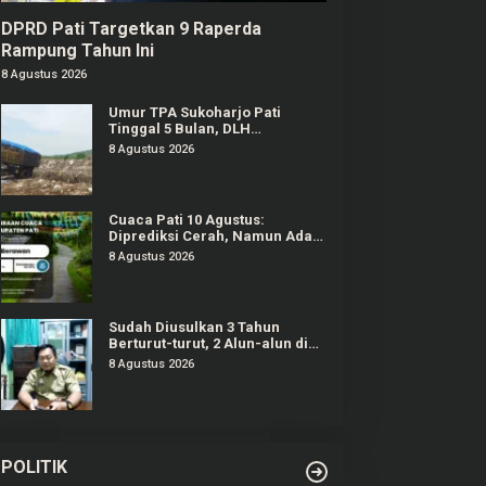
DPRD Pati Targetkan 9 Raperda
Rampung Tahun Ini
8 Agustus 2026
Umur TPA Sukoharjo Pati
Tinggal 5 Bulan, DLH
Berencana Perpanjang Satu-
8 Agustus 2026
Dua Tahun Lagi
Cuaca Pati 10 Agustus:
Diprediksi Cerah, Namun Ada
Potensi Gelombang Tinggi di
8 Agustus 2026
Perairan Jateng
Sudah Diusulkan 3 Tahun
Berturut-turut, 2 Alun-alun di
Pati Gagal Dipercantik
8 Agustus 2026
POLITIK