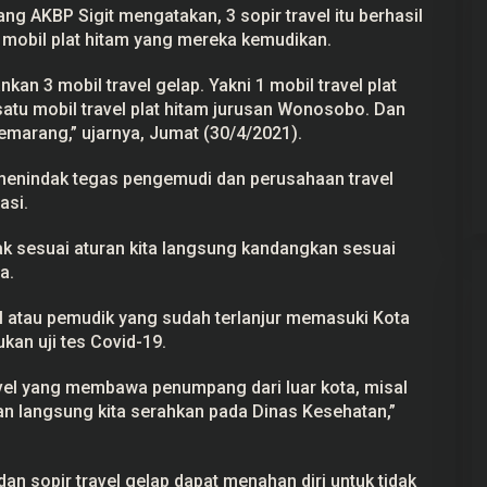
g AKBP Sigit mengatakan, 3 sopir travel itu berhasil
mobil plat hitam yang mereka kemudikan.
kan 3 mobil travel gelap. Yakni 1 mobil travel plat
satu mobil travel plat hitam jurusan Wonosobo. Dan
ekayaan Ahmad
24 Calon Dubes Telah Jalani Fit and
Semarang,” ujarnya, Jumat (30/4/2021).
Data LHKPN
Proper Test, Berikut Daftar
Namanya
 2025
Di Berita, Politik
|
7 Juli 2025
menindak tegas pengemudi dan perusahaan travel
asi.
dak sesuai aturan kita langsung kandangkan sesuai
a.
 atau pemudik yang sudah terlanjur memasuki Kota
an uji tes Covid-19.
ravel yang membawa penumpang dari luar kota, misal
n langsung kita serahkan pada Dinas Kesehatan,”
an sopir travel gelap dapat menahan diri untuk tidak