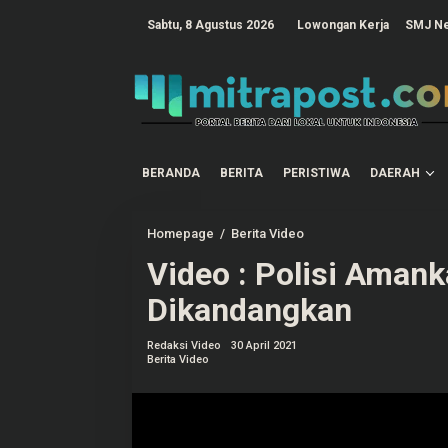
L
e
tutup
Sabtu, 8 Agustus 2026
Lowongan Kerja
SMJ N
w
a
t
i
k
e
k
o
n
t
BERANDA
BERITA
PERISTIWA
DAERAH
e
n
Homepage
/
Berita Video
V
i
Video : Polisi Amank
d
e
o
Dikandangkan
:
P
o
Redaksi Video
30 April 2021
l
Berita Video
i
s
i
A
m
a