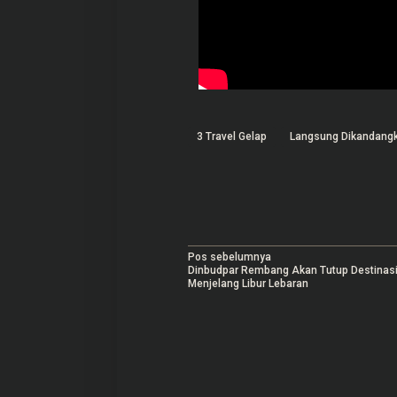
3 Travel Gelap
Langsung Dikandang
N
Pos sebelumnya
Dinbudpar Rembang Akan Tutup Destinasi
a
Menjelang Libur Lebaran
v
i
g
a