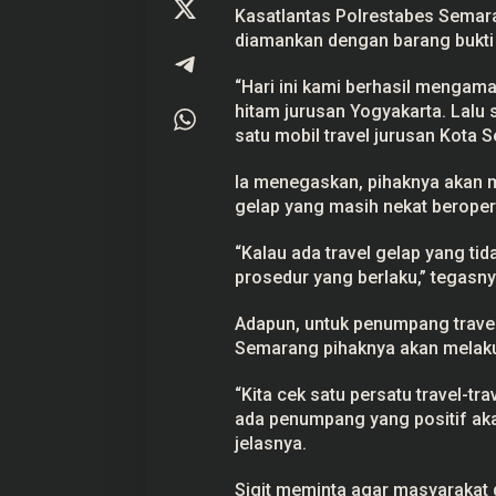
d
Kasatlantas Polrestabes Semaran
a
diamankan dengan barang bukti 
n
g
k
“Hari ini kami berhasil mengaman
a
hitam jurusan Yogyakarta. Lalu 
n
Prabowo Akan Pidato di Sidang
Hitungan Harta K
satu mobil travel jurusan Kota 
PBB: Seperti Mengulang Sejarah
Sahroni menurut 
Sang Ayah
Di Politik
|
22 September 2025
Di Politik
|
1 September
Ia menegaskan, pihaknya akan 
gelap yang masih nekat beroper
“Kalau ada travel gelap yang ti
prosedur yang berlaku,” tegasny
Adapun, untuk penumpang travel
Semarang pihaknya akan melakuk
“Kita cek satu persatu travel-t
ada penumpang yang positif aka
jelasnya.
Sigit meminta agar masyarakat d