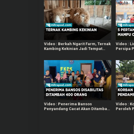
Video : Berkah Ngarit Farm, Ternak
Video : L
Kambing Kekinian Jadi Tempat
Persipa P
Rekreasi dan Edukasi
Video : Penerima Bansos
Video : K
Penyandang Cacat Akan Ditambah
Peroleh 
Jadi 400 Orang di Tahun 2023
Sertifikat