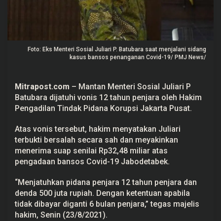
b
a
r
a
D
i
Foto: Eks Menteri Sosial Juliari P. Batubara saat menjalani sidang
v
o
kasus bansos penanganan Covid-19/ PMJ News/
n
i
s
Mitrapost.com
– Mantan Menteri Sosial Juliari P
1
2
Batubara dijatuhi vonis 12 tahun penjara oleh Hakim
T
Pengadilan Tindak Pidana Korupsi Jakarta Pusat.
a
h
u
Atas vonis tersebut, hakim menyatakan Juliari
n
P
terbukti bersalah secara sah dan meyakinkan
e
menerima suap senilai Rp32,48 miliar atas
n
pengadaan bansos Covid-19 Jabodetabek.
j
a
r
“Menjatuhkan pidana penjara 12 tahun penjara dan
a
denda 500 juta rupiah. Dengan ketentuan apabila
tidak dibayar diganti 6 bulan penjara,” tegas majelis
hakim, Senin (23/8/2021).