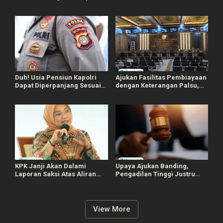
Febri Adriansyah, Ada PT
Paket Hemat, Kini Berakhir di
Asabri Hingga Tata Kelola
Jeruji Besi
MBG
Duh! Usia Pensiun Kapolri
Ajukan Fasilitas Pembiayaan
Dapat Diperpanjang Sesuai
dengan Keterangan Palsu,
Kebutuhan Presiden di RUU
PN Surabaya Vonis 4
Polri
Terdakwa Kasus Fidusia
KPK Janji Akan Dalami
Upaya Ajukan Banding,
Laporan Saksi Atas Aliran
Pengadilan Tinggi Justru
Uang Pemerasan Sertifikasi
Perberat Hukuman Dua
K3 kepada Eks Menaker
Hakim Terdakwa Kasus
Migor
View More