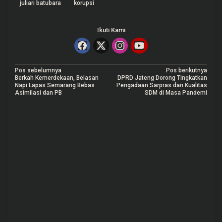
juliari batubara
korupsi
Ikuti Kami
N
Pos sebelumnya
Pos berikutnya
Berkah Kemerdekaan, Belasan
DPRD Jateng Dorong Tingkatkan
a
Napi Lapas Semarang Bebas
Pengadaan Sarpras dan Kualitas
Asimilasi dan PB
SDM di Masa Pandemi
v
i
g
a
s
i
p
o
s