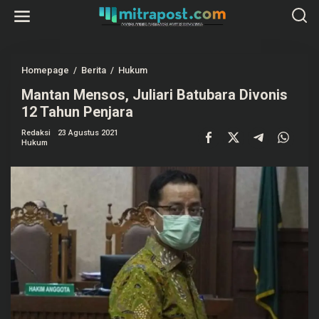
L
e
w
a
t
i
k
Homepage
/
Berita
/
Hukum
M
e
a
k
Mantan Mensos, Juliari Batubara Divonis
n
o
t
12 Tahun Penjara
n
a
t
n
e
Redaksi
23 Agustus 2021
M
Hukum
n
e
n
s
o
s
,
J
u
l
i
a
r
i
B
a
t
u