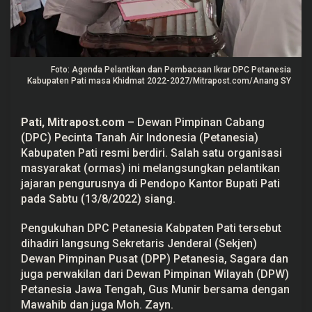
,
P
e
t
a
n
Foto: Agenda Pelantikan dan Pembacaan Ikrar DPC Petanesia
e
s
Kabupaten Pati masa Khidmat 2022-2027/Mitrapost.com/Anang SY
i
a
L
Pati, Mitrapost.com
– Dewan Pimpinan Cabang
a
n
(DPC) Pecinta Tanah Air Indonesia (
Petanesia
)
t
Kabupaten
Pati
resmi berdiri. Salah satu organisasi
i
k
masyarakat (ormas) ini melangsungkan pelantikan
d
jajaran pengurusnya di Pendopo Kantor Bupati Pati
a
n
pada Sabtu (13/8/2022) siang.
K
u
Pengukuhan DPC Petanesia Kabpaten Pati tersebut
k
u
dihadiri langsung Sekretaris Jenderal (Sekjen)
h
Dewan Pimpinan Pusat (DPP) Petanesia, Sagara dan
k
a
juga perwakilan dari Dewan Pimpinan Wilayah (DPW)
n
Petanesia Jawa Tengah, Gus Munir bersama dengan
P
e
Mawahib dan juga Moh. Zayn.
n