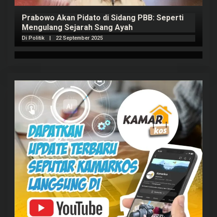
Prabowo Akan Pidato di Sidang PBB: Seperti
H
Mengulang Sejarah Sang Ayah
m
Di Politik
|
22 September 2025
Di 