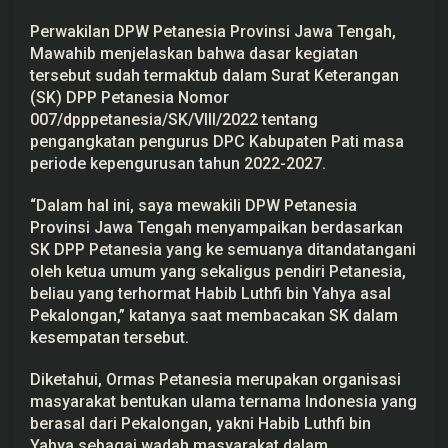
g
u
Perwakilan DPW Petanesia Provinsi Jawa Tengah,
r
Mawahib menjelaskan bahwa dasar kegiatan
u
s
tersebut sudah termaktub dalam Surat Keterangan
d
(SK) DPP Petanesia Nomor
i
007/dpppetanesia/SK/VIII/2022 tentang
P
a
pengangkatan pengurus DPC Kabupaten Pati masa
t
periode kepengurusan tahun 2022-2027.
i
“Dalam hal ini, saya mewakili DPW Petanesia
Provinsi Jawa Tengah menyampaikan berdasarkan
SK DPP Petanesia yang ke semuanya ditandatangani
oleh ketua umum yang sekaligus pendiri Petanesia,
beliau yang terhormat
Habib Luthfi
bin Yahya asal
Pekalongan,” katanya saat membacakan SK dalam
kesempatan tersebut.
Diketahui, Ormas Petanesia merupakan organisasi
masyarakat bentukan ulama ternama Indonesia yang
berasal dari Pekalongan, yakni Habib Luthfi bin
Yahya sebagai wadah masyarakat dalam