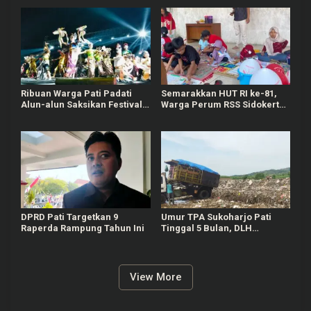
Estafet Kelereng dan Baris-
Lebih Meriah
berbaris
Ribuan Warga Pati Padati
Semarakkan HUT RI ke-81,
Alun-alun Saksikan Festival
Warga Perum RSS Sidokerto
Adhi Loka 2026
Pati Gelar Berbagai Lomba
DPRD Pati Targetkan 9
Umur TPA Sukoharjo Pati
Raperda Rampung Tahun Ini
Tinggal 5 Bulan, DLH
Berencana Perpanjang Satu-
Dua Tahun Lagi
View More