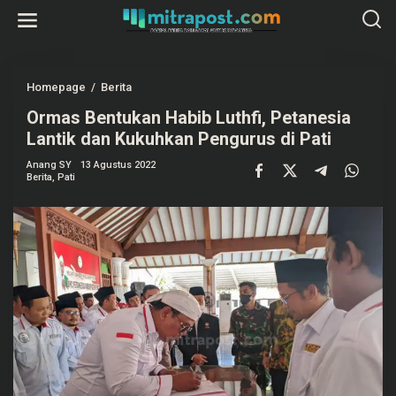
L
e
w
a
t
i
k
Homepage
/
Berita
O
e
r
k
Ormas Bentukan Habib Luthfi, Petanesia
m
o
a
Lantik dan Kukuhkan Pengurus di Pati
n
s
t
B
e
Anang SY
13 Agustus 2022
e
Berita
,
Pati
n
n
t
u
k
a
n
H
a
b
i
b
L
u
t
h
f
i