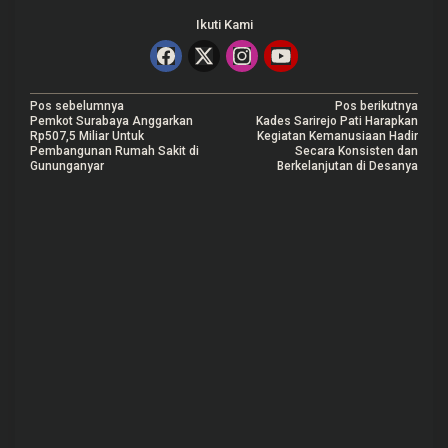
Ikuti Kami
N
Pos sebelumnya
Pos berikutnya
Pemkot Surabaya Anggarkan
Kades Sarirejo Pati Harapkan
a
Rp507,5 Miliar Untuk
Kegiatan Kemanusiaan Hadir
Pembangunan Rumah Sakit di
Secara Konsisten dan
v
Gununganyar
Berkelanjutan di Desanya
i
g
a
s
i
p
o
s