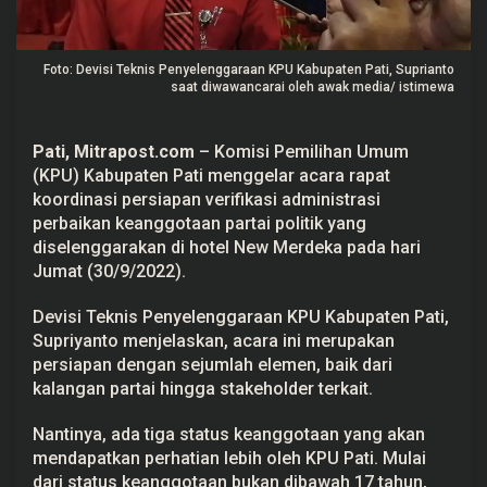
o
r
d
i
Foto: Devisi Teknis Penyelenggaraan KPU Kabupaten Pati, Suprianto
n
saat diwawancarai oleh awak media/ istimewa
a
s
i
P
Pati, Mitrapost.com
– Komisi Pemilihan Umum
e
(KPU) Kabupaten Pati menggelar acara rapat
r
s
koordinasi persiapan verifikasi administrasi
i
perbaikan keanggotaan partai politik yang
a
p
diselenggarakan di hotel New Merdeka pada hari
a
Jumat (30/9/2022).
n
V
e
Devisi Teknis Penyelenggaraan KPU Kabupaten Pati,
r
i
Supriyanto menjelaskan, acara ini merupakan
f
persiapan dengan sejumlah elemen, baik dari
i
k
kalangan partai hingga stakeholder terkait.
a
s
Nantinya, ada tiga status keanggotaan yang akan
i
A
mendapatkan perhatian lebih oleh KPU Pati. Mulai
d
dari status keanggotaan bukan dibawah 17 tahun,
m