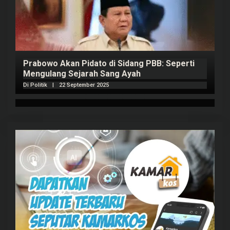
Prabowo Akan Pidato di Sidang PBB: Seperti
H
Mengulang Sejarah Sang Ayah
m
Di Politik
|
22 September 2025
Di 