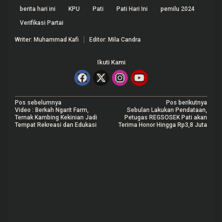
berita hari ini
KPU
Pati
Pati Hari Ini
pemilu 2024
Verifikasi Partai
Writer: Muhammad Kafi
Editor: Mila Candra
Ikuti Kami
N
Pos sebelumnya
Pos berikutnya
Video : Berkah Ngarit Farm,
Sebulan Lakukan Pendataan,
a
Ternak Kambing Kekinian Jadi
Petugas REGSOSEK Pati akan
Tempat Rekreasi dan Edukasi
Terima Honor Hingga Rp3,8 Juta
v
i
g
a
s
i
p