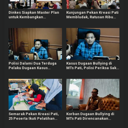
Dinkes Siapkan Master Plan
Kunjungan Pekan Kreasi Pati
untuk Kembangkan
Membludak, Ratusan Ribu
Puskesmas di Pati
Orang Padati Kawasan Alun-
alun Pati
Polisi Dalami Dua Terduga
Kasus Dugaan Bullying di
Pelaku Dugaan Kasus
MTs Pati, Polisi Periksa Saksi
Bullying Siswa MTs di Pati
Korban dan Pihak Sekolah
Semarak Pekan Kreasi Pati,
Korban Dugaan Bullying di
25 Peserta Ikuti Pelatihan
MTs Pati Direncanakan
Bandeng Cabut Duri
Pindah Sekolah, Dinsos Siap
Bantu