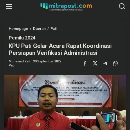
L
e
w
a
t
i
k
Homepage
/
Daerah
/
Pati
K
e
P
k
Pemilu 2024
U
o
P
KPU Pati Gelar Acara Rapat Koordinasi
n
a
t
t
Persiapan Verifikasi Administrasi
e
i
n
G
Muhamad Kafi
30 September 2022
e
Pati
l
a
r
A
c
a
r
a
R
a
p
a
t
K
o