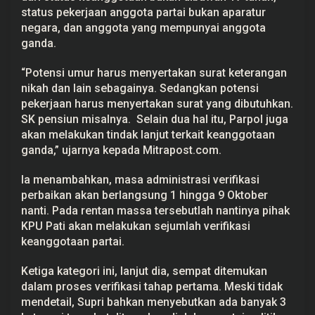
i
status pekerjaan anggota partai bukan aparatur
n
negara, dan anggota yang mempunyai anggota
i
s
ganda.
t
r
“Potensi umur harus menyertakan surat keterangan
a
s
nikah dan lain sebagainya. Sedangkan potensi
i
pekerjaan harus menyertakan surat yang dibutuhkan.
SK pensiun misalnya. Selain dua hal itu, Parpol juga
akan melakukan tindak lanjut terkait keanggotaan
ganda,” ujarnya kepada Mitrapost.com.
Ia menambahkan, masa administrasi verifikasi
perbaikan akan berlangsung 1 hingga 9 Oktober
nanti. Pada rentan massa tersebutlah nantinya pihak
KPU Pati akan melakukan sejumlah verifikasi
keanggotaan partai.
Ketiga kategori ini, lanjut dia, sempat ditemukan
dalam proses verifikasi tahap pertama. Meski tidak
mendetail, Supri bahkan menyebutkan ada banyak 3