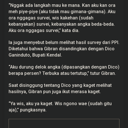
a
“Nggak ada langkah mau ke mana. Kan aku kan ora
s
meh piye-piye (aku tidak mau gimana-gimana). Aku
ora nggagas survei, wis kakehan (sudah
kebanyakan) survei, kebanyakan angka beda-beda.
Aku ora nggagas survei,” kata dia.
Ia juga menyebut belum melihat hasil survey dari PPI.
Diketahui bahwa Gibran disandingkan dengan Dico
Ganinduto, Bupati Kendal.
“Aku durung delok angka (dipasangkan dengan Dico)
berapa persen? Terbuka atau tertutup,” tutur Gibran.
Saat disinggung tentang Dico yang kaget melihat
hasilnya, Gibran pun juga ikut merasa kaget.
“Ya wis, aku ya kaget. Wis ngono wae (sudah gitu
aja),” pungkasnya.