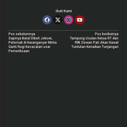
Ikuti Kami
N
Pos sebelumnya
Pos berikutnya
Sapinya Batal Dibeli Jokowi,
Tampung Usulan Ketua RT dan
a
Peternak di Karanganyar Minta
RW, Dewan Pati Akan Kawal
Ganti Rugi Kecacatan usai
Tuntutan Kenaikan Tunjangan
v
Pemeriksaan
i
g
a
s
i
p
o
s