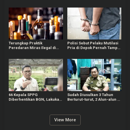
Bisa Connect Langsung ke
Nyaris Merambat ke Puncak
Pusat
B29
Terungkap Praktik
Polisi Sebut Pelaku Mutilasi
Peredaran Miras Ilegal di
Pria di Depok Pernah Tampil
Pameungpeuk Bandung
di TV dan Jadi Guru
Matematika
66 Kepala SPPG
Sudah Diusulkan 3 Tahun
Diberhentikan BGN, Lakukan
Berturut-turut, 2 Alun-alun di
Indisipliner hingga Terlibat
Pati Gagal Dipercantik
Judol
View More