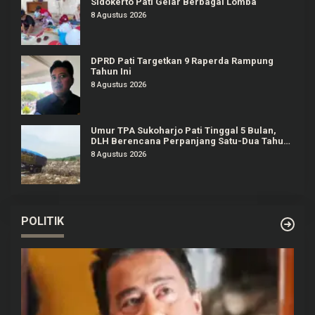
Sidokerto Pati Gelar Berbagai Lomba
8 Agustus 2026
DPRD Pati Targetkan 9 Raperda Rampung
Tahun Ini
8 Agustus 2026
Umur TPA Sukoharjo Pati Tinggal 5 Bulan,
DLH Berencana Perpanjang Satu-Dua Tahun
Lagi
8 Agustus 2026
POLITIK