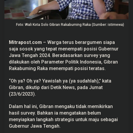
e
n
g
a
h
Foto: Wali Kota Solo Gibran Rakabuming Raka (Sumber: istimewa)
,
G
i
b
Mitrapost.com
– Warga terus berargumen siapa
r
a
saja sosok yang tepat menempati posisi Gubernur
n
Jawa Tengah 2024. Beradasarkan survey yang
K
a
dilakukan oleh Parameter Politik Indonesia, Gibran
n
Rakabuming Raka menempati posisi teratas.
t
o
n
“Oh ya? Oh ya? Yawislah ya (ya sudahlah),” kata
g
Gibran, dikutip dari Detik News, pada Jumat
i
S
(23/6/2023).
u
a
r
Dalam hal ini, Gibran mengaku tidak memikirkan
a
hasil survey. Bahkan ia mengatakan belum
T
menyiapkan langkah strategis untuk maju sebagai
e
r
Gubernur Jawa Tengah.
a
t