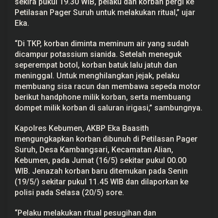
sekira pukul 19.30 WIB, pelaku dan korban pergi ke
Petilasan Pager Suruh untuk melakukan ritual,” ujar
Eka.
“Di TKP, korban diminta meminum air yang sudah
dicampur potassium sianida. Setelah meneguk
seperempat botol, korban batuk lalu jatuh dan
meninggal. Untuk menghilangkan jejak, pelaku
membuang sisa racun dan membawa sepeda motor
berikut handphone milik korban, serta membuang
dompet milik korban di saluran irigasi,” sambungnya.
Kapolres Kebumen, AKBP Eka Baasith
mengungkapkan korban dibunuh di Petilasan Pager
Suruh, Desa Kambangsari, Kecamatan Alian,
Kebumen, pada Jumat (16/5) sekitar pukul 00.00
WIB. Jenazah korban baru ditemukan pada Senin
(19/5/) sekitar pukul 11.45 WIB dan dilaporkan ke
polisi pada Selasa (20/5) sore.
“Pelaku melakukan ritual pesugihan dan