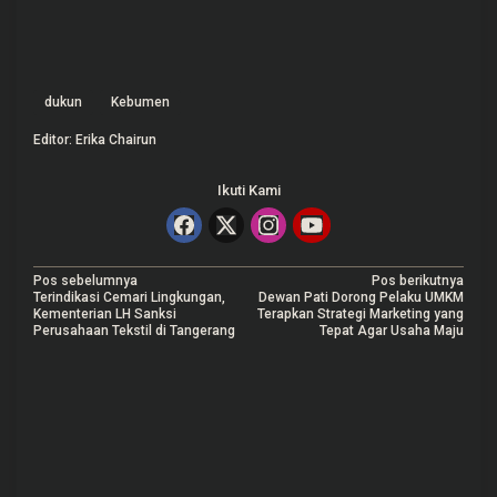
dukun
Kebumen
Editor: Erika Chairun
Ikuti Kami
N
Pos sebelumnya
Pos berikutnya
Terindikasi Cemari Lingkungan,
Dewan Pati Dorong Pelaku UMKM
a
Kementerian LH Sanksi
Terapkan Strategi Marketing yang
Perusahaan Tekstil di Tangerang
Tepat Agar Usaha Maju
v
i
g
a
s