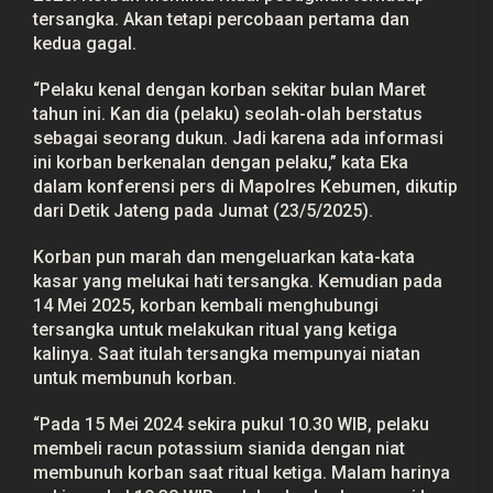
g
tersangka. Akan tetapi percobaan pertama dan
a
kedua gagal.
T
e
w
“Pelaku kenal dengan korban sekitar bulan Maret
a
tahun ini. Kan dia (pelaku) seolah-olah berstatus
s
,
sebagai seorang dukun. Jadi karena ada informasi
I
ini korban berkenalan dengan pelaku,” kata Eka
n
i
dalam konferensi pers di Mapolres Kebumen, dikutip
M
dari Detik Jateng pada Jumat (23/5/2025).
o
t
i
Korban pun marah dan mengeluarkan kata-kata
f
n
kasar yang melukai hati tersangka. Kemudian pada
y
14 Mei 2025, korban kembali menghubungi
a
tersangka untuk melakukan ritual yang ketiga
kalinya. Saat itulah tersangka mempunyai niatan
untuk membunuh korban.
“Pada 15 Mei 2024 sekira pukul 10.30 WIB, pelaku
membeli racun potassium sianida dengan niat
membunuh korban saat ritual ketiga. Malam harinya