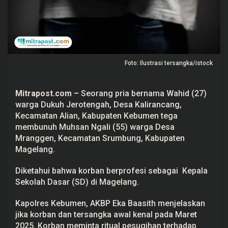
l
a
S
e
k
o
l
a
Foto: Ilustrasi tersangka/istock
h
S
D
B
Mitrapost.com –
Seorang pria bernama Wahid (27)
r
warga Dukuh Jerotengah, Desa Kalirancang,
i
n
Kecamatan Alian, Kabupaten
Kebumen
tega
g
membunuh Muhsan Ngali (55) warga Desa
i
n
Mranggen, Kecamatan Srumbung, Kabupaten
M
Magelang.
a
g
e
Diketahui bahwa korban berprofesi sebagai Kepala
l
Sekolah Dasar (SD) di Magelang.
a
n
g
Kapolres Kebumen, AKBP Eka Baasith menjelaskan
h
i
jika korban dan tersangka awal kenal pada Maret
n
2025. Korban meminta ritual pesugihan terhadap
g