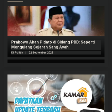
Prabowo Akan Pidato di Sidang PBB: Seperti
H
Mengulang Sejarah Sang Ayah
m
Di Politik
|
22 September 2025
Di 