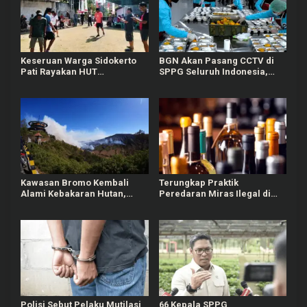
Keseruan Warga Sidokerto
BGN Akan Pasang CCTV di
Pati Rayakan HUT
SPPG Seluruh Indonesia,
Kemerdekaan RI, Ada Lomba
Bisa Connect Langsung ke
Estafet Kelereng dan Baris-
Pusat
berbaris
Kawasan Bromo Kembali
Terungkap Praktik
Alami Kebakaran Hutan,
Peredaran Miras Ilegal di
Nyaris Merambat ke Puncak
Pameungpeuk Bandung
B29
Polisi Sebut Pelaku Mutilasi
66 Kepala SPPG