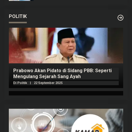
POLITIK
Prabowo Akan Pidato di Sidang PBB: Seperti
H
Mengulang Sejarah Sang Ayah
m
Di Politik
|
22 September 2025
Di 