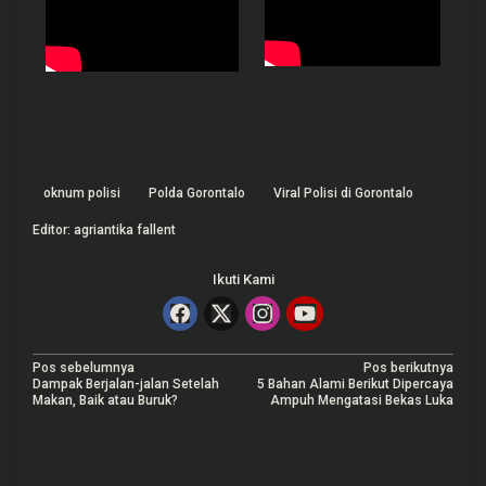
oknum polisi
Polda Gorontalo
Viral Polisi di Gorontalo
Editor: agriantika fallent
Ikuti Kami
N
Pos sebelumnya
Pos berikutnya
Dampak Berjalan-jalan Setelah
5 Bahan Alami Berikut Dipercaya
a
Makan, Baik atau Buruk?
Ampuh Mengatasi Bekas Luka
v
i