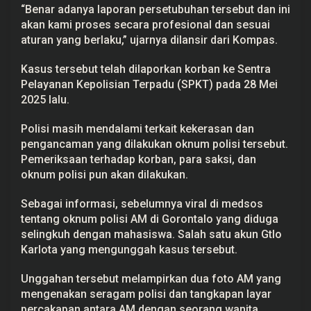
“Benar adanya laporan persetubuhan tersebut dan ini
s
B
akan kami proses secara profesional dan sesuai
u
aturan yang berlaku,” ujarnya dilansir dari Kompas.
k
a
S
Kasus tersebut telah dilaporkan korban ke Sentra
u
a
Pelayanan Kepolisian Terpadu (SPKT) pada 28 Mei
r
2025 lalu.
a
Polisi masih mendalami terkait kekerasan dan
pengancaman yang dilakukan oknum polisi tersebut.
Pemeriksaan terhadap korban, para saksi, dan
oknum polisi pun akan dilakukan.
Sebagai informasi, sebelumnya viral di medsos
tentang oknum polisi AM di Gorontalo yang diduga
selingkuh dengan mahasiswa. Salah satu akun Gtlo
Karlota yang mengunggah kasus tersebut.
Unggahan tersebut melampirkan dua foto AM yang
mengenakan seragam polisi dan tangkapan layar
percakapan antara AM dengan seorang wanita.