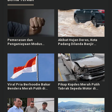
Pemerasan dan
Akibat Hujan Deras, Kota
Penganiayaan Modus
Padang Dilanda Banjir
Kencan Sesama Jenis
hingga Hanyutkan
Terjadi di Medan
Kendaraan Warga
Viral Pria Berhoodie Bakar
Pikap Kopdes Merah Putih
Bendera Merah Putih di
Tabrak Sepeda Motor di
Bandung, Polisi Selidiki
Pasuruan
Pelaku