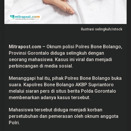
l
i
n
g
k
u
Ilustrasi selingkuh/istock
h
d
e
n
Mitrapost.com
–
Oknum polisi Polres Bone Bolango,
g
a
Provinsi Gorontalo diduga selingkuh dengan
n
seorang mahasiswa. Kasus ini viral dan menjadi
M
a
perbincangan di media sosial.
h
a
Menanggapi hal itu, pihak Polres Bone Bolango buka
s
i
suara. Kapolres Bone Bolango AKBP Supriantoro
s
melalui siaran pers di situs berita Polda Gorontalo
w
a
membenarkan adanya kasus tersebut.
,
K
a
Mahasiswa tersebut diduga menjadi korban
p
persetubuhan dan pemerasan oleh oknum anggota
o
l
Polri.
r
e