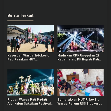
Berita Terkait
Keseruan Warga Sidokerto
Hadirkan OPK Unggulan 21
Pati Rayakan HUT
Kecamatan, Plt Bupati Pati
Kemerdekaan RI, Ada Lomba
Janji Tahun Depan Digelar
Estafet Kelereng dan Baris-
Lebih Meriah
berbaris
Ribuan Warga Pati Padati
Semarakkan HUT RI ke-81,
Alun-alun Saksikan Festival
Warga Perum RSS Sidokerto
Adhi Loka 2026
Pati Gelar Berbagai Lomba