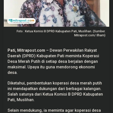
t
i
M
i
n
t
a
K
Foto : Ketua Komisi B DPRD Kabupaten Pati, Muslihan. (Sumber.
o
Mitrapost.com/ Ilham)
p
d
e
s
Pati, Mitrapost.com
– Dewan Perwakilan Rakyat
M
Daerah (DPRD) Kabupaten Pati meminta Koperasi
e
r
Desa Merah Putih di setiap desa berjalan dengan
a
maksimal. Upaya itu guna mendorong ekonomi
h
P
desa.
u
t
i
Diketahui, pembentukan koperasi desa merah putih
h
ini mendapatkan dukungan dari berbagai kalangan.
B
e
Salah satunya dari Ketua Komisi B DPRD Kabupaten
r
Pati, Muslihan.
j
a
l
Selain mendukung, ia meminta agar koperasi desa
a