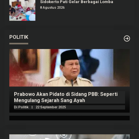
Sidokerto Pati Gelar Berbagai Lomba
8 Agustus 2026
POLITIK
Prabowo Akan Pidato di Sidang PBB: Seperti
H
Mengulang Sejarah Sang Ayah
m
Di Politik
|
22 September 2025
Di 