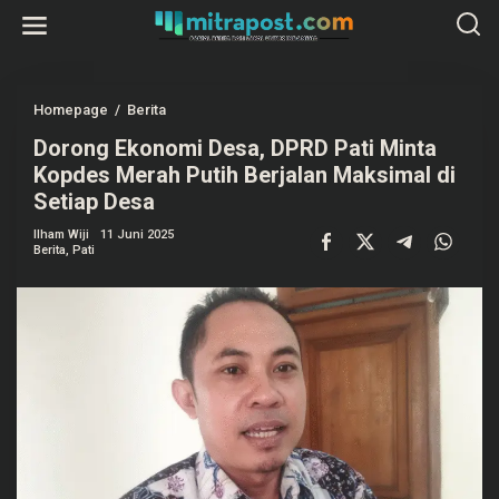
L
e
w
a
t
i
k
Homepage
/
Berita
D
e
o
k
Dorong Ekonomi Desa, DPRD Pati Minta
r
o
o
Kopdes Merah Putih Berjalan Maksimal di
n
n
t
g
Setiap Desa
e
E
n
k
Ilham Wiji
11 Juni 2025
o
Berita
,
Pati
n
o
m
i
D
e
s
a
,
D
P
R
D
P
a