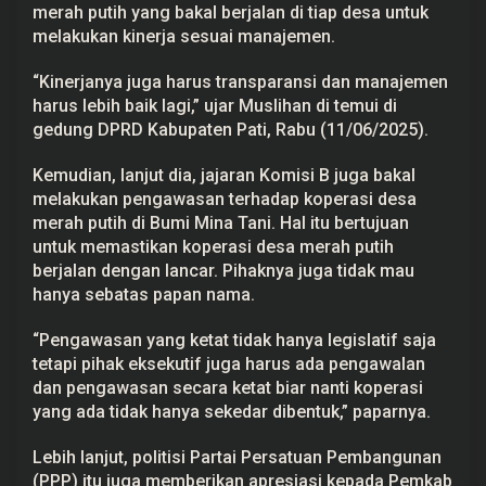
merah putih yang bakal berjalan di tiap desa untuk
n
M
melakukan kinerja sesuai manajemen.
a
k
s
“Kinerjanya juga harus transparansi dan manajemen
i
harus lebih baik lagi,” ujar Muslihan di temui di
m
gedung DPRD Kabupaten Pati, Rabu (11/06/2025).
a
l
d
Kemudian, lanjut dia, jajaran Komisi B juga bakal
i
S
melakukan pengawasan terhadap koperasi desa
e
merah putih di Bumi Mina Tani. Hal itu bertujuan
t
i
untuk memastikan koperasi desa merah putih
a
berjalan dengan lancar. Pihaknya juga tidak mau
p
D
hanya sebatas papan nama.
e
s
“Pengawasan yang ketat tidak hanya legislatif saja
a
tetapi pihak eksekutif juga harus ada pengawalan
dan pengawasan secara ketat biar nanti koperasi
yang ada tidak hanya sekedar dibentuk,” paparnya.
Lebih lanjut, politisi Partai Persatuan Pembangunan
(PPP) itu juga memberikan apresiasi kepada Pemkab