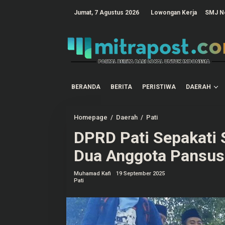
L
e
tutup
Jumat, 7 Agustus 2026
Lowongan Kerja
SMJ N
w
a
t
i
k
e
k
o
n
t
BERANDA
BERITA
PERISTIWA
DAERAH
e
n
Homepage
/
Daerah
/
Pati
D
P
DPRD Pati Sepakati 
R
D
P
Dua Anggota Pansus
a
t
i
Muhamad Kafi
19 September 2025
S
Pati
e
p
a
k
a
t