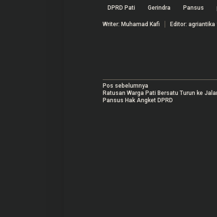
DPRD Pati
Gerindra
Pansus
Writer: Muhamad Kafi
Editor: agriantika 
N
Pos sebelumnya
Ratusan Warga Pati Bersatu Turun ke Jala
a
Pansus Hak Angket DPRD
v
i
g
a
s
i
p
o