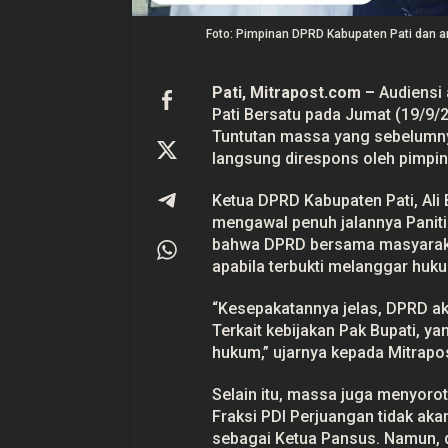
o
t
Foto: Pimpinan DPRD Kabupaten Pati dan 
a
P
a
n
Pati, Mitrapost.com
–
Audiensi 
s
Pati Bersatu pada Jumat (19/9/
Prabowo Akan Pidato di Sidang
Hitungan Harta K
u
s
PBB: Seperti Mengulang Sejarah
Sahroni menurut 
Tuntutan massa yang sebelumny
A
Sang Ayah
langsung direspons oleh pimpi
Di Politik
|
22 September 2025
Di Politik
|
1 September
k
a
n
Ketua DPRD Kabupaten Pati, Al
D
mengawal penuh jalannya Panit
i
g
bahwa DPRD bersama masyarakat
a
apabila terbukti melanggar huk
n
t
i
“Kesepakatannya jelas, DPRD 
Terkait kebijakan Pak Bupati, y
hukum,” ujarnya kepada Mitrapo
Selain itu, massa juga menyoro
Fraksi PDI Perjuangan tidak ak
sebagai Ketua Pansus. Namun, 