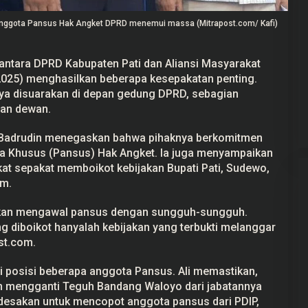
anggota Pansus Hak Angket DPRD menemui massa (Mitrapost.com/ Kafi)
antara DPRD Kabupaten Pati dan Aliansi Masyarakat
2025) menghasilkan beberapa kesepakatan penting.
ekayaan Ahmad
24 Calon Dubes Telah Jalani Fit and
Data LHKPN
Proper Test, Berikut Daftar
a disuarakan di depan gedung DPRD, sebagian
Namanya
nan dewan.
 2025
Di Berita, Politik
|
7 Juli 2025
i Badrudin menegaskan bahwa pihaknya berkomitmen
ia Khusus (Pansus) Hak Angket. Ia juga menyampaikan
 sepakat memboikot kebijakan Bupati Pati, Sudewo,
um.
akan mengawal pansus dengan sungguh-sungguh.
ang diboikot hanyalah kebijakan yang terbukti melanggar
st.com.
ti posisi beberapa anggota Pansus. Ali memastikan,
an mengganti Teguh Bandang Waloyo dari jabatannya
desakan untuk mencopot anggota pansus dari PDIP,