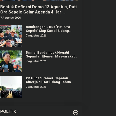
Bentuk Refleksi Demo 13 Agustus, Pati
Ora Sepele Gelar Agenda 4 Hari
Berturut-turut
7 Agustus 2026
Rombongan 2 Bus ‘Pati Ora
Sepele’ Siap Kawal Sidang
Sudewo Senin Mendatang
7 Agustus 2026
Dinilai Berdampak Negatif,
Sejumlah Elemen Masyarakat
Tayu Tolak Sound Horeg
7 Agustus 2026
Plt Bupati Pamer Capaian
Kinerja di Hari Ulang Tahun
Pati ke-703
7 Agustus 2026
POLITIK