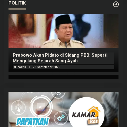
POLITIK
Prabowo Akan Pidato di Sidang PBB: Seperti
H
Mengulang Sejarah Sang Ayah
m
Di Politik
|
22 September 2025
Di 