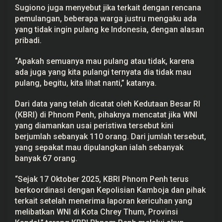
d
Sugiono juga menyebut jika terkait dengan rencana
a
pemulangan, beberapa warga justru mengaku ada
y
yang tidak ingin pulang ke Indonesia, dengan alasan
a
n
pribadi.
g
T
i
“Apakah semuanya mau pulang atau tidak, karena
d
ada juga yang kita pulangi ternyata dia tidak mau
a
k
pulang, begitu, kita lihat nanti,” katanya.
B
e
Dari data yang telah dicatat oleh Kedutaan Besar RI
r
k
(KBRI) di Phnom Penh, pihaknya mencatat jika WNI
e
yang diamankan usai peristiwa tersebut kini
n
a
berjumlah sebanyak 110 orang. Dari jumlah tersebut,
n
yang sepakat mau dipulangkan ialah sebanyak
banyak 67 orang.
“Sejak 17 Oktober 2025, KBRI Phnom Penh terus
berkoordinasi dengan Kepolisian Kamboja dan pihak
terkait setelah menerima laporan kericuhan yang
melibatkan WNI di Kota Chrey Thum, Provinsi