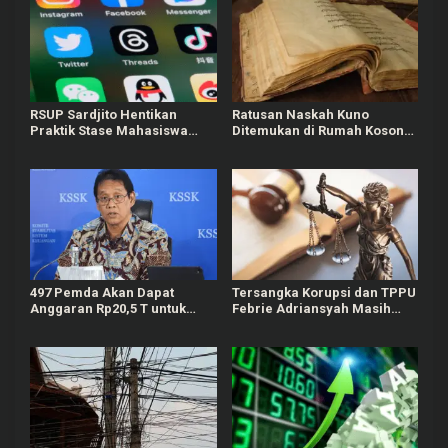
RSUP Sardjito Hentikan
Ratusan Naskah Kuno
Praktik Stase Mahasiswa
Ditemukan di Rumah Kosong
PPDS UGM Buntut Komen
Wilayah Boyolali
Negatif ke Akun Yurizal
497 Pemda Akan Dapat
Tersangka Korupsi dan TPPU
Anggaran Rp20,5 T untuk
Febrie Adriansyah Masih
Bayar Gaji ASN Daerah
Terima Gaji 50 Persen