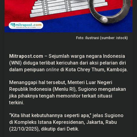
W
N
I
y
a
n
g
d
Foto: ilustrasi (sumber: istock)
i
K
a
m
Mitrapost.com
– Sejumlah warga negara Indonesia
b
(
WNI
) diduga terlibat kericuhan dari aksi pelarian diri
o
j
dalam
penipuan
online
di Kota Chrey Thum,
Kamboja
.
a
,
M
Menanggapi hal tersebut, Menteri Luar Negeri
e
Republik Indonesia (
Menlu RI)
, Sugiono mengatakan
n
l
jika pihaknya tengah memonitor terkait situasi
u
terkini.
R
I
S
“Kita lihat kebutuhannya seperti apa,” jelas Sugiono
e
di Kompleks Istana Kepresidenan, Jakarta, Rabu
b
u
(22/10/2025), dikutip dari Detik.
t
A