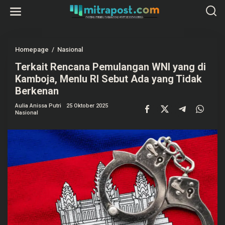
L
e
w
a
t
i
k
Homepage
/
Nasional
T
e
e
k
Terkait Rencana Pemulangan WNI yang di
r
o
k
Kamboja, Menlu RI Sebut Ada yang Tidak
n
a
t
i
Berkenan
e
t
n
R
Aulia Anissa Putri
25 Oktober 2025
e
Nasional
n
c
a
n
a
P
e
m
u
l
a
n
g
a
n