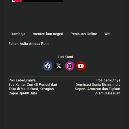
kamboja
menteri luar negeri
Penipuan Online
WNI
Editor: Aulia Anissa Putri
Ikuti Kami
N
Pos sebelumnya
Pos berikutnya
Bos Konter Curi 48 Ponsel dari
Dominasi Dunia Bisnis India
a
Toko di Mal Bekasi, Kerugian
Seperti Amazon dan Flipkart
Capai Rp600 Juta
Alami Kelesuan
v
i
g
a