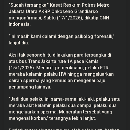
,
“Sudah tersangka,” Kasat Reskrim Polres Metro
D
Jakarta Utara AKBP Onkoseno Grandiarso
i
j
mengonfirmasi, Sabtu (17/1/2026), dikutip CNN
e
Indonesia.
r
a
t
“Ini masih kami dalami dengan psikolog forensik,”
P
lanjut dia.
a
s
a
Aksi tak senonoh itu dilakukan para tersangka di
l
A
atas bus TransJakarta rute 1A pada Kamis
s
(15/1/2026). Menurut pemeriksaan, pelaku FTR
u
s
meraba kelamin pelaku HW hingga mengeluarkan
i
cairan sperma yang kemudian mengenai baju
l
penumpang lainnya.
a
d
i
“Jadi dua pelaku ini sama-sama laki-laki, pelaku satu
M
u
meraba alat kelamin pelaku dua sampai pelaku dua
k
mengeluarkan sperma. Muncratan tersebut yang
a
U
mengenai korban,” terangnya lebih lanjut.
m
u
m