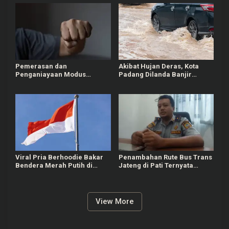
Pemerasan dan
Akibat Hujan Deras, Kota
Penganiayaan Modus
Padang Dilanda Banjir
Kencan Sesama Jenis
hingga Hanyutkan
Terjadi di Medan
Kendaraan Warga
Viral Pria Berhoodie Bakar
Penambahan Rute Bus Trans
Bendera Merah Putih di
Jateng di Pati Ternyata
Bandung, Polisi Selidiki
Masih Proses Masterplan
Pelaku
View More