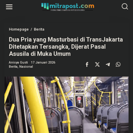
L
e
w
a
t
i
k
Homepage
/
Berita
D
e
u
k
Dua Pria yang Masturbasi di TransJakarta
a
o
P
Ditetapkan Tersangka, Dijerat Pasal
n
r
t
i
Asusila di Muka Umum
e
a
n
y
Anisya Gusti
17 Januari 2026
a
Berita
,
Nasional
n
g
M
a
s
t
u
r
b
a
s
i
d
i
T