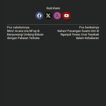
Ikuti Kami
N
Pos sebelumnya
Pos berikutnya
Miris! Acara Isra Mi’raj di
Nahas! Pasangan Suami Istri di
a
Banyuwangi Undang Biduan
Nganjuk Tewas Usai Terjebak
dengan Pakaian Terbuka
dalam Kebakaran
v
i
g
a
s
i
p
o
s