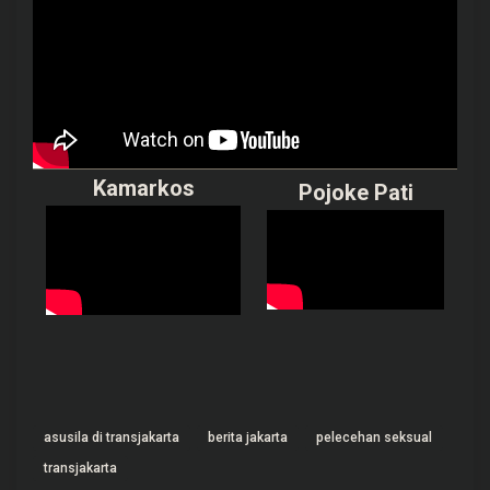
Kamarkos
Pojoke Pati
asusila di transjakarta
berita jakarta
pelecehan seksual
transjakarta