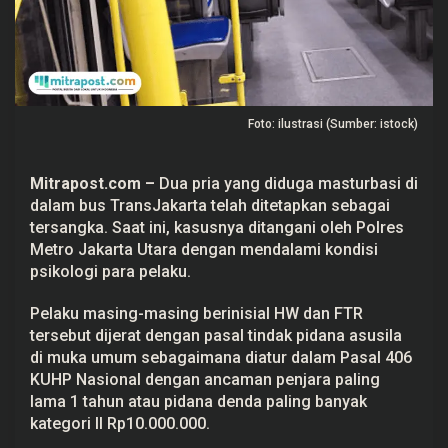
r
a
n
s
J
a
k
a
Foto: ilustrasi (Sumber: istock)
r
t
a
D
Mitrapost.com
–
Dua pria yang diduga masturbasi di
i
dalam bus
TransJakarta
telah ditetapkan sebagai
t
e
tersangka. Saat ini, kasusnya ditangani oleh Polres
t
Metro Jakarta Utara dengan mendalami kondisi
a
p
psikologi para pelaku.
k
a
n
Pelaku masing-masing berinisial HW dan FTR
T
tersebut dijerat dengan pasal tindak pidana
asusila
e
di muka umum sebagaimana diatur dalam
Pasal 406
r
s
KUHP
Nasional dengan ancaman penjara paling
a
lama 1 tahun atau pidana denda paling banyak
n
g
kategori II Rp10.000.000.
k
a