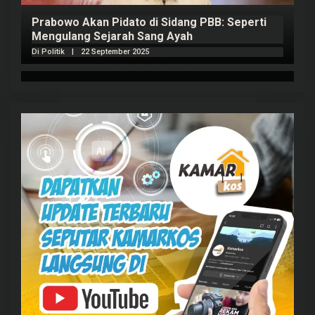
Prabowo Akan Pidato di Sidang PBB: Seperti
H
Mengulang Sejarah Sang Ayah
m
Di Politik
|
22 September 2025
Di 