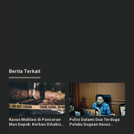
Berita Terkait
Kasus Mutilasi di Pancoran
Polisi Dalami Dua Terduga
Mas Depok: Korban Dihabisi
Pelaku Dugaan Kasus
Nyawanya oleh Kenalan dari
Bullying Siswa MTs di Pati
Medsos