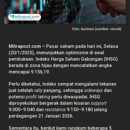
a
r
g
a
n
y
Foto: ilustrasi (sumber: istock)
a
B
e
r
Mitrapost.com
–
Pasar saham pada hari ini, Selasa
p
o
(20/1/2025), menunjukkan optimisme di awal
t
pembukaan.
Indeks Harga Saham Gabungan (IHSG)
e
n
berada di zona hijau dengan mencatatkan angka
s
mencapai 9.156,19.
i
N
a
Perlu diketahui, indeks sempat mengalami tekanan
i
jual setelah
rally
panjang, sehingga
sideways
dan
k
p
potensi
profit taking
perlu diwaspadai.
IHSG
a
diproyeksikan bergerak dalam kisaran
support
d
a
9.000–9.040 dan
resistance
9.150–9.180 jelang
2
perdagangan 21 Januari 2026.
1
J
a
Sementara itu, berikut kami rangkum beberapa 5
n