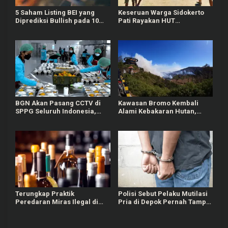
5 Saham Listing BEI yang
Keseruan Warga Sidokerto
Diprediksi Bullish pada 10
Pati Rayakan HUT
Agustus Mendatang
Kemerdekaan RI, Ada Lomba
Estafet Kelereng dan Baris-
berbaris
BGN Akan Pasang CCTV di
Kawasan Bromo Kembali
SPPG Seluruh Indonesia,
Alami Kebakaran Hutan,
Bisa Connect Langsung ke
Nyaris Merambat ke Puncak
Pusat
B29
Terungkap Praktik
Polisi Sebut Pelaku Mutilasi
Peredaran Miras Ilegal di
Pria di Depok Pernah Tampil
Pameungpeuk Bandung
di TV dan Jadi Guru
Matematika