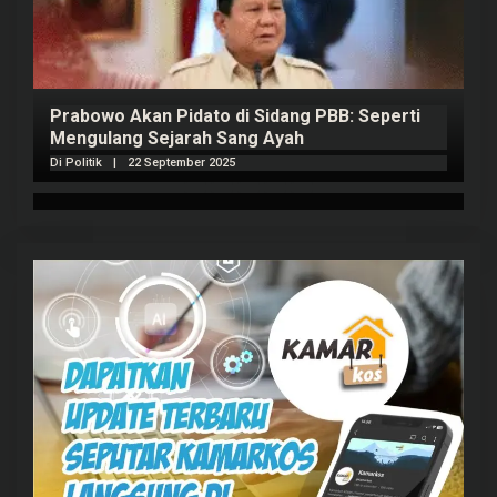
Prabowo Akan Pidato di Sidang PBB: Seperti
H
Mengulang Sejarah Sang Ayah
m
Di Politik
|
22 September 2025
Di 