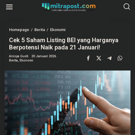
L
e
w
a
t
i
k
Homepage
/
Berita
/
Ekonomi
C
e
e
k
Cek 5 Saham Listing BEI yang Harganya
k
o
5
Berpotensi Naik pada 21 Januari!
n
S
t
a
e
Anisya Gusti
20 Januari 2026
h
Berita
,
Ekonomi
n
a
m
L
i
s
t
i
n
g
B
E
I
y
a
n
g
H