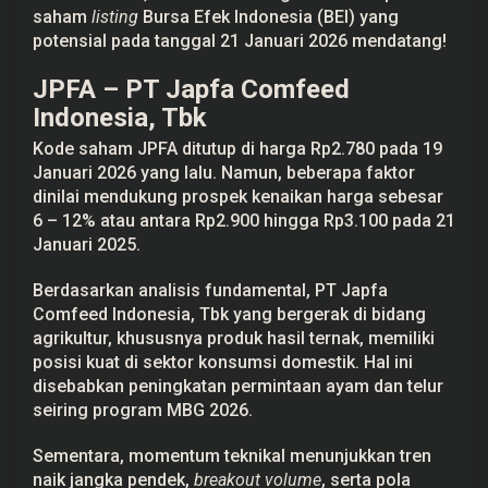
u
saham
listing
Bursa Efek Indonesia (BEI)
yang
a
potensial pada tanggal 21 Januari 2026 mendatang!
r
i
!
JPFA – PT Japfa Comfeed
Indonesia, Tbk
Kode saham JPFA ditutup di harga Rp2.780 pada 19
Januari 2026 yang lalu. Namun, beberapa faktor
dinilai mendukung prospek kenaikan harga sebesar
6 – 12% atau antara Rp2.900 hingga Rp3.100 pada 21
Januari 2025.
Berdasarkan analisis fundamental, PT Japfa
Comfeed Indonesia, Tbk yang bergerak di bidang
agrikultur, khususnya produk hasil ternak, memiliki
posisi kuat di sektor konsumsi domestik. Hal ini
disebabkan peningkatan permintaan ayam dan telur
seiring program MBG 2026.
Sementara, momentum teknikal menunjukkan tren
naik jangka pendek,
breakout volume
, serta pola