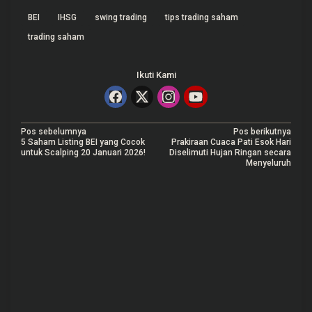
BEI
IHSG
swing trading
tips trading saham
trading saham
Ikuti Kami
N
Pos sebelumnya
Pos berikutnya
5 Saham Listing BEI yang Cocok
Prakiraan Cuaca Pati Esok Hari
a
untuk Scalping 20 Januari 2026!
Diselimuti Hujan Ringan secara
Menyeluruh
v
i
g
a
s
i
p
o