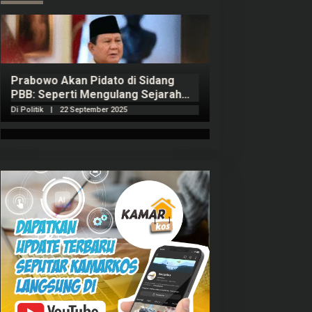
Prabowo Akan Pidato di Sidang
Hitungan Harta 
PBB: Seperti Mengulang Sejarah
Sahroni menurut
Sang Ayah
Di Politik
|
22 September 2025
Di Politik
|
1 Septembe