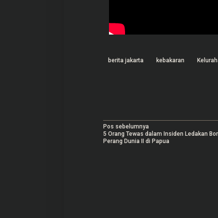
berita jakarta
kebakaran
Kelura
N
Pos sebelumnya
5 Orang Tewas dalam Insiden Ledakan B
a
Perang Dunia II di Papua
v
i
g
a
s