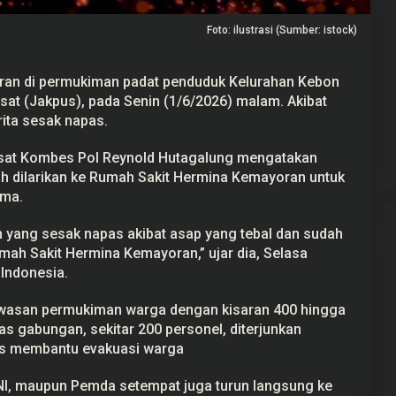
Foto: ilustrasi (Sumber: istock)
ran
di permukiman padat penduduk Kelurahan Kebon
sat (Jakpus)
, pada Senin (1/6/2026) malam. Akibat
Gerindra Tuding Ketua Pansus ‘Ada
Main’ dengan Masyarakat Pati
ita sesak napas.
Bersatu
Di Pati, Politik
|
25 September 2025
usat Kombes Pol Reynold Hutagalung mengatakan
ah dilarikan ke Rumah Sakit Hermina Kemayoran untuk
ama.
n yang sesak napas akibat asap yang tebal dan sudah
mah Sakit Hermina Kemayoran,” ujar dia, Selasa
 Indonesia.
wasan permukiman warga dengan kisaran 400 hingga
as gabungan, sekitar 200 personel, diterjunkan
es membantu evakuasi warga
 TNI, maupun Pemda setempat juga turun langsung ke