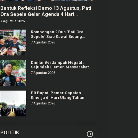
Bentuk Refleksi Demo 13 Agustus, Pati
Ora Sepele Gelar Agenda 4 Hari
Berturut-turut
7 Agustus 2026
Rombongan 2 Bus ‘Pati Ora
Sepele’ Siap Kawal Sidang
Sudewo Senin Mendatang
7 Agustus 2026
Dinilai Berdampak Negatif,
Sejumlah Elemen Masyarakat
Tayu Tolak Sound Horeg
7 Agustus 2026
Plt Bupati Pamer Capaian
Kinerja di Hari Ulang Tahun
Pati ke-703
7 Agustus 2026
POLITIK