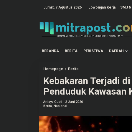
L
e
tutup
Jumat, 7 Agustus 2026
Lowongan Kerja
SMJ N
w
a
t
i
k
e
k
o
n
t
BERANDA
BERITA
PERISTIWA
DAERAH
e
n
Homepage
/
Berita
K
e
Kebakaran Terjadi d
b
a
k
Penduduk Kawasan 
a
r
a
Anisya Gusti
2 Juni 2026
n
Berita
,
Nasional
T
e
r
j
a
d