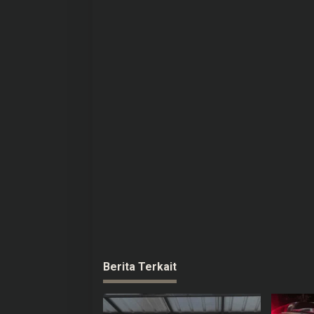
i
p
o
s
Berita Terkait