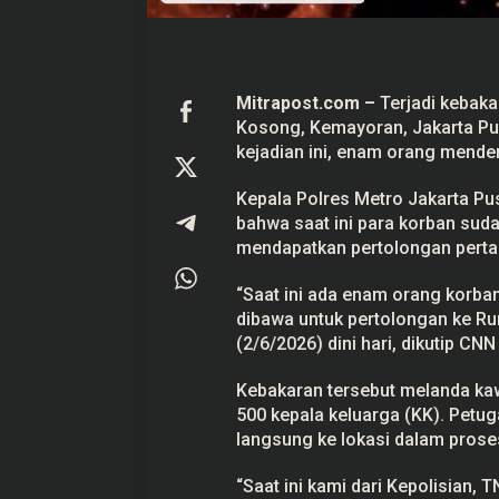
s
a
n
K
e
m
Mitrapost.com –
Terjadi
kebaka
a
Kosong, Kemayoran,
Jakarta Pu
y
o
kejadian ini, enam orang mender
r
a
Kepala Polres Metro Jakarta P
n
J
bahwa saat ini para korban sud
a
mendapatkan pertolongan pert
k
p
u
“Saat ini ada enam orang korba
s
dibawa untuk pertolongan ke Ru
(2/6/2026) dini hari, dikutip CNN
Kebakaran tersebut melanda ka
500 kepala keluarga (KK). Petug
langsung ke lokasi dalam pros
“Saat ini kami dari Kepolisian,