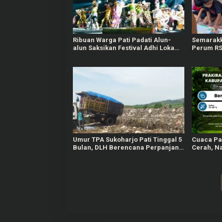
Ribuan Warga Pati Padati Alun-
Semarakk
alun Saksikan Festival Adhi Loka
Perum RSS
2026
Berbagai
Umur TPA Sukoharjo Pati Tinggal 5
Cuaca Pat
Bulan, DLH Berencana Perpanjang
Cerah, N
Satu-Dua Tahun Lagi
Gelomban
Jateng