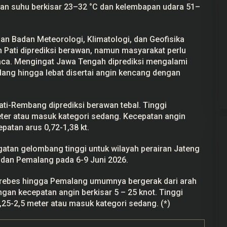
an suhu berkisar 23–32 °C dan kelembapan udara 51–
aan Badan Meteorologi, Klimatologi, dan Geofisika
Pati diprediksi berawan, namun masyarakat perlu
Gerindra Tuding Ketua Pansus ‘Ada
ca. Mengingat Jawa Tengah diprediksi mengalami
Main’ dengan Masyarakat Pati
ang hingga lebat disertai angin kencang dengan
Bersatu
Di Pati, Politik
|
25 September 2025
ati-Rembang diprediksi berawan tebal. Tinggi
ter atau masuk kategori sedang. Kecepatan angin
epatan arus 0,72-1,38 kt.
tan gelombang tinggi untuk wilayah perairan Jateng
, dan Pemalang pada 6-9 Juni 2026.
 Brebes hingga Pemalang umumnya bergerak dari arah
gan kecepatan angin berkisar 5 – 25 knot. Tinggi
25-2,5 meter atau masuk kategori sedang. (*)