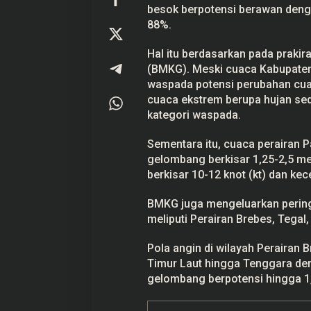
besok berpotensi berawan deng
d
e
88%.
n
g
a
Hal itu berdasarkan pada prakir
n
(BMKG). Meski cuaca Kabupaten 
S
u
waspada potensi perubahan cua
h
cuaca ekstrem berupa hujan sed
u
h
kategori waspada.
i
n
Sementara itu, cuaca perairan P
g
g
gelombang berkisar 1,25-2,5 me
a
berkisar 10-12 knot (kt) dan kec
3
2
°
BMKG juga mengeluarkan peringa
C
meliputi Perairan Brebes, Tegal
Pola angin di wilayah Perairan
Timur Laut hingga Tenggara den
gelombang berpotensi hingga 1,