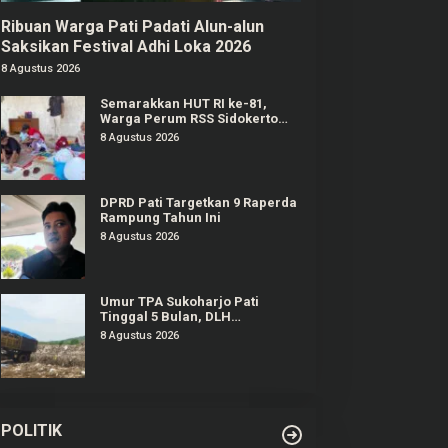
Ribuan Warga Pati Padati Alun-alun
Saksikan Festival Adhi Loka 2026
8 Agustus 2026
Semarakkan HUT RI ke-81,
Warga Perum RSS Sidokerto
Pati Gelar Berbagai Lomba
8 Agustus 2026
DPRD Pati Targetkan 9 Raperda
Rampung Tahun Ini
8 Agustus 2026
Umur TPA Sukoharjo Pati
Tinggal 5 Bulan, DLH
Berencana Perpanjang Satu-
8 Agustus 2026
Dua Tahun Lagi
POLITIK