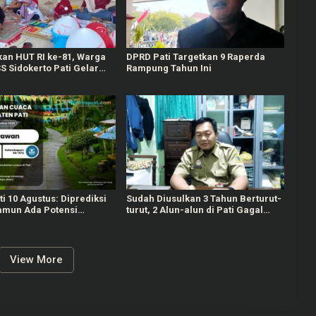
an HUT RI ke-81, Warga
DPRD Pati Targetkan 9 Raperda
 Sidokerto Pati Gelar
Rampung Tahun Ini
 Lomba
i 10 Agustus: Diprediksi
Sudah Diusulkan 3 Tahun Berturut-
amun Ada Potensi
turut, 2 Alun-alun di Pati Gagal
g Tinggi di Perairan
Dipercantik
View More