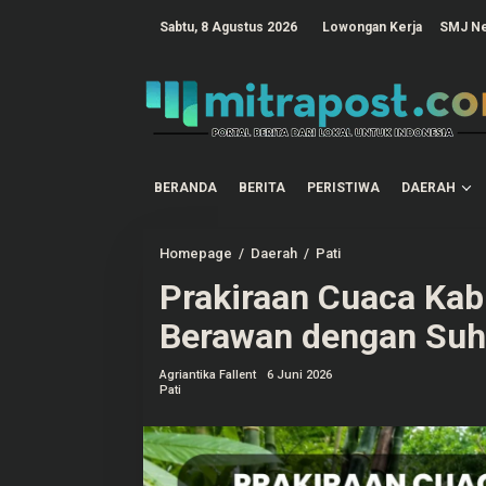
L
e
tutup
Sabtu, 8 Agustus 2026
Lowongan Kerja
SMJ N
w
a
t
i
k
e
k
o
n
t
BERANDA
BERITA
PERISTIWA
DAERAH
e
n
Homepage
/
Daerah
/
Pati
P
r
Prakiraan Cuaca Kab
a
k
i
Berawan dengan Suh
r
a
a
Agriantika Fallent
6 Juni 2026
n
Pati
C
u
a
c
a
K