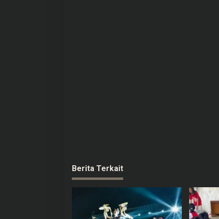
p
o
s
Berita Terkait