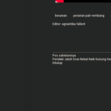
berawan
perairan pati-rembang
Editor: agriantika fallent
N
Pos sebelumnya
Pendaki Jatuh Usai Nekat Naik Gunung S
a
Ditutup
v
i
g
a
s
i