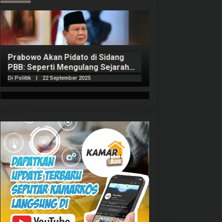
Prabowo Akan Pidato di Sidang
Hitungan Harta 
PBB: Seperti Mengulang Sejarah
Sahroni menurut
Sang Ayah
Di Politik
|
22 September 2025
Di Politik
|
1 Septembe