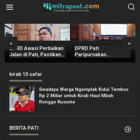
L
e
w
a
t
i
k
e
k
«
»
o
DPRD Awasi Perbaikan
DPRD Pati
n
t
Jalan di Pati, Pastikan
Paripurnakan
e
Kualitas
Rancangan Perubahan
n
KUA-PPAS APBD Tahun
2026
kirab 10 safar
Swadaya Warga Ngemplak Kidul Tembus
Rp 2 Miliar untuk Kirab Haul Mbah
Ronggo Kusumo
BERITA PATI