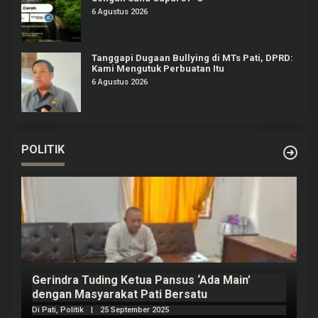
6 Agustus 2026
Tanggapi Dugaan Bullying di MTs Pati, DPRD:
Kami Mengutuk Perbuatan Itu
6 Agustus 2026
POLITIK
Prabowo Akan Pidato di Sidang PBB: Seperti
H
Mengulang Sejarah Sang Ayah
m
Di Politik
|
22 September 2025
Di 