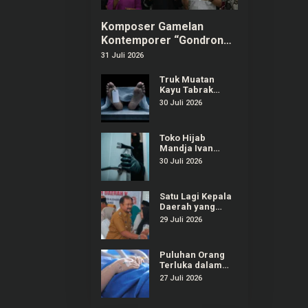
Komposer Gamelan
Kontemporer “Gondrong”
Gunarto Ditunjuk sebagai
31 Juli 2026
Ambassador SIPA 2026
Truk Muatan
Kayu Tabrak
Warung dan
30 Juli 2026
Mobil di
Ajibarang
Banyumas, 1
Toko Hijab
Orang Tewas
Mandja Ivan
Gunawan di
30 Juli 2026
Purwokerto
Selatan Dibobol
Maling
Satu Lagi Kepala
Daerah yang
Terjaring OTT
29 Juli 2026
KPK, Kali Ini
Bupati Pemalang
Puluhan Orang
Terluka dalam
Insiden
27 Juli 2026
Ambruknya
Tribun Laga
Kejurnas Drift