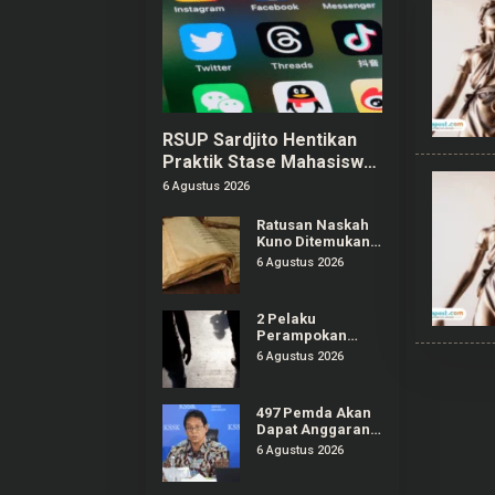
RSUP Sardjito Hentikan
Praktik Stase Mahasiswa
PPDS UGM Buntut Komen
6 Agustus 2026
Negatif ke Akun Yurizal
Ratusan Naskah
Kuno Ditemukan
di Rumah Kosong
6 Agustus 2026
Wilayah Boyolali
2 Pelaku
Perampokan
Nasabah Bank di
6 Agustus 2026
Cibitung Bekasi
Masih Diburu
Polisi
497 Pemda Akan
Dapat Anggaran
Rp20,5 T untuk
6 Agustus 2026
Bayar Gaji ASN
Daerah