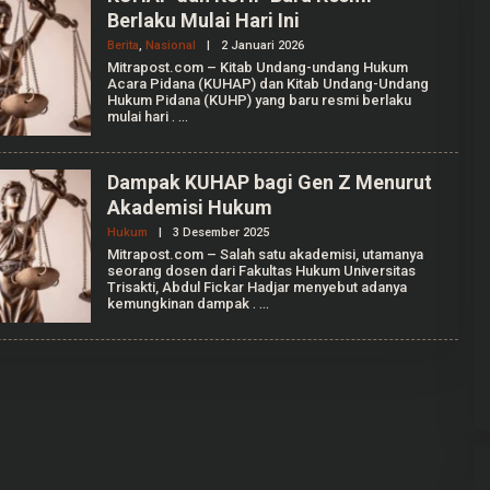
Berlaku Mulai Hari Ini
Berita
,
Nasional
|
2 Januari 2026
O
L
Mitrapost.com – Kitab Undang-undang Hukum
E
Acara Pidana (KUHAP) dan Kitab Undang-Undang
H
Hukum Pidana (KUHP) yang baru resmi berlaku
A
mulai hari
.
N
I
S
Y
Dampak KUHAP bagi Gen Z Menurut
A
G
Akademisi Hukum
U
S
Hukum
|
3 Desember 2025
O
T
L
Mitrapost.com – Salah satu akademisi, utamanya
I
E
seorang dosen dari Fakultas Hukum Universitas
H
Trisakti, Abdul Fickar Hadjar menyebut adanya
A
kemungkinan dampak
.
U
L
I
A
A
N
I
S
S
A
P
U