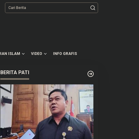
tutup
IAN ISLAM
VIDEO
INFO GRAFIS
BERITA PATI
anggapi Dugaan Bullying di
Ratusan Naskah Kuno
Ts Pati, DPRD: Kami
Ditemukan di Rumah
engutuk Perbuatan Itu
Kosong Wilayah Boyolali