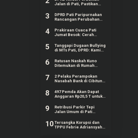
2
Jalan di Pati, Pastikan
Kualitas
3
DPRD Pati Paripurnakan
Rancangan Perubahan
KUA-PPAS APBD Tahun
2026
4
Prakiraan Cuaca Pati
Jumat Besok: Cerah
dengan Suhu Capai 31 °C
5
Tanggapi Dugaan Bullying
di MTs Pati, DPRD: Kami
Mengutuk Perbuatan Itu
6
Ratusan Naskah Kuno
Ditemukan di Rumah
Kosong Wilayah Boyolali
7
2 Pelaku Perampokan
Nasabah Bank di Cibitung
Bekasi Masih Diburu
Polisi
8
497 Pemda Akan Dapat
Anggaran Rp20,5 T untuk
Bayar Gaji ASN Daerah
9
Retribusi Parkir Tepi
Jalan Umum di Pati
Sentuh 60 Persen dari
Target Rp625 Juta
10
Tersangka Korupsi dan
TPPU Febrie Adriansyah
Masih Terima Gaji 50
Persen