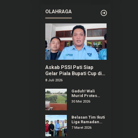
2026 di
Purwokerto
OLAHRAGA
Askab PSSI Pati Siap
Gelar Piala Bupati Cup di
Bulan September
8 Juli 2026
Gaduh! Wali
Murid Protes
Regulasi Popda
30 Mei 2026
Sepak Bola Pati
Diduga Dilanggar
Salah Satu Tim
Belasan Tim Ikuti
Liga Ramadan
2026 di Stadion
7 Maret 2026
Joyokusumo Pati