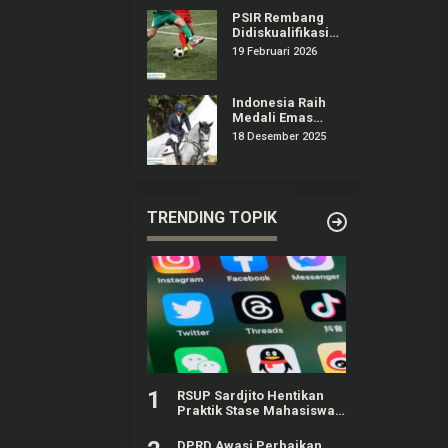
PSIR Rembang
Didiskualifikasi
dari Liga 4
19 Februari 2026
Jateng,
Manajemen
Surati Erick
Indonesia Raih
Thohir
Medali Emas
Olahraga
18 Desember 2025
Equestrian
Pertama Kali di
Ajang SEA Games
TRENDING TOPIK
1
RSUP Sardjito Hentikan
Praktik Stase Mahasiswa
PPDS UGM Buntut Komen
Negatif ke Akun Yurizal
DPRD Awasi Perbaikan