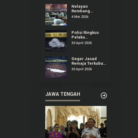
Dirugikan
Nelayan
Rembang
Audiensi ke DPRD
4 Mei 2026
Keluhkan
Dampak
Kenaikan Solar
Polisi Ringkus
Pelaku
Pembunuhan
30 April 2026
Remaja yang
Terkubur di
Perkebunan
Geger Jasad
Sedan Rembang
Remaja Terkubur
di Perkebunan
30 April 2026
Sedan Rembang
JAWA TENGAH