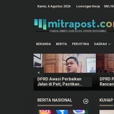
L
e
tutup
Kamis, 6 Agustus 2026
Lowongan Kerja
SMJ N
w
a
t
i
k
e
k
o
n
t
BERANDA
BERITA
PERISTIWA
DAERAH
e
n
«
o Hentikan
DPRD Awasi Perbaikan
DPRD P
se Mahasiswa
Jalan di Pati, Pastikan
Rancan
untut Komen
Kualitas
PPAS A
kun Yurizal
BERITA NASIONAL
KUHAP