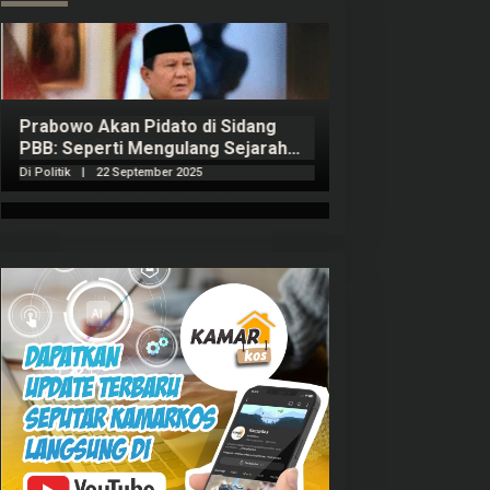
Prabowo Akan Pidato di Sidang
Hitungan Harta 
PBB: Seperti Mengulang Sejarah
Sahroni menurut
Sang Ayah
Di Politik
|
22 September 2025
Di Politik
|
1 Septembe