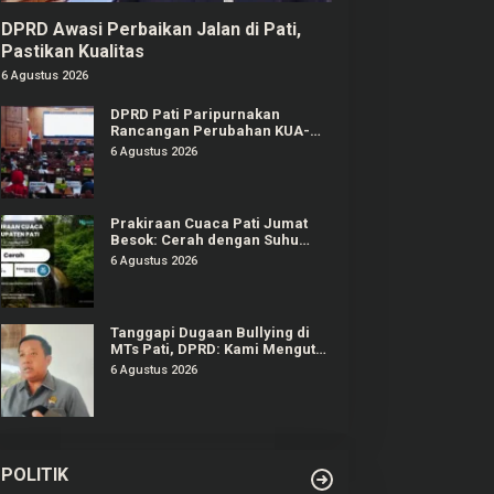
DPRD Awasi Perbaikan Jalan di Pati,
Pastikan Kualitas
6 Agustus 2026
DPRD Pati Paripurnakan
Rancangan Perubahan KUA-
PPAS APBD Tahun 2026
6 Agustus 2026
Prakiraan Cuaca Pati Jumat
Besok: Cerah dengan Suhu
Capai 31 °C
6 Agustus 2026
Tanggapi Dugaan Bullying di
MTs Pati, DPRD: Kami Mengutuk
Perbuatan Itu
6 Agustus 2026
POLITIK