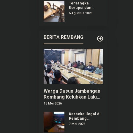
Tersangka
Korupsi dan
TPPU Febrie
6 Agustus 2026
Adriansyah
Masih Terima
Gaji 50 Persen
BERITA REMBANG
Warga Dusun Jambangan
Rembang Keluhkan Lalu
Lintas dan Limbah SPPG
15 Mei 2026
Karaoke Ilegal di
Rembang
Menjamur,
7 Mei 2026
Pelaku Usaha
Berizin Ngaku