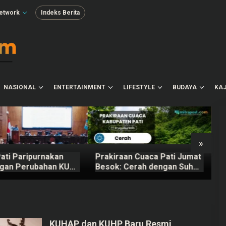
etwork
Indeks Berita
NASIONAL
ENTERTAINMENT
LIFESTYLE
BUDAYA
KAJ
»
ati Paripurnakan
Prakiraan Cuaca Pati Jumat
T
gan Perubahan KUA-
Besok: Cerah dengan Suhu
M
PBD Tahun 2026
Capai 31 °C
M
KUHAP dan KUHP Baru Resmi