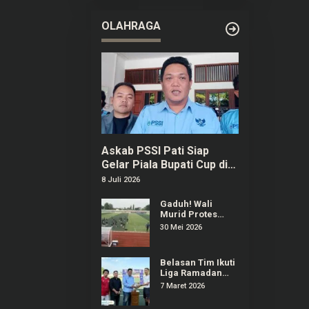
2026 di
Purwokerto
OLAHRAGA
Askab PSSI Pati Siap
Gelar Piala Bupati Cup di
Bulan September
8 Juli 2026
Gaduh! Wali
Murid Protes
Regulasi Popda
30 Mei 2026
Sepak Bola Pati
Diduga Dilanggar
Salah Satu Tim
Belasan Tim Ikuti
Liga Ramadan
2026 di Stadion
7 Maret 2026
Joyokusumo Pati