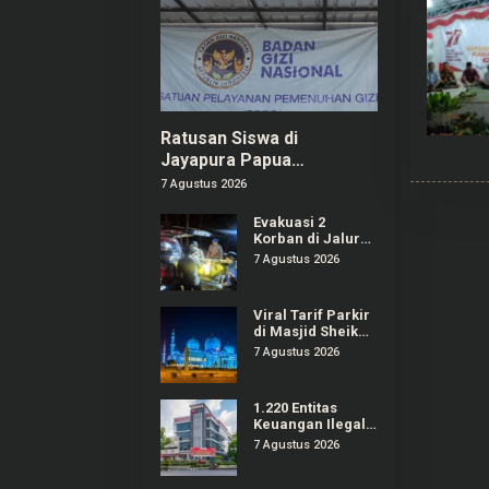
Ratusan Siswa di
Jayapura Papua
Keracunan MBG, Kepala
7 Agustus 2026
SPPG Dicopot BGN
Evakuasi 2
Korban di Jalur
Pendakian
7 Agustus 2026
Gunung Piramid
Bondowoso
Tuntas Dilakukan
Viral Tarif Parkir
di Masjid Sheikh
Zayed Solo Tak
7 Agustus 2026
Sesuai Ketentuan
1.220 Entitas
Keuangan Ilegal
Berhasil Ditindak
7 Agustus 2026
OJK, Mayoritas
Tercatat Pinjol