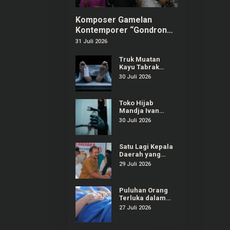
Komposer Gamelan
Kontemporer “Gondrong”
Gunarto Ditunjuk sebagai
31 Juli 2026
Ambassador SIPA 2026
Truk Muatan
Kayu Tabrak
Warung dan
30 Juli 2026
Mobil di
Ajibarang
Banyumas, 1
Toko Hijab
Orang Tewas
Mandja Ivan
Gunawan di
30 Juli 2026
Purwokerto
Selatan Dibobol
Maling
Satu Lagi Kepala
Daerah yang
Terjaring OTT
29 Juli 2026
KPK, Kali Ini
Bupati Pemalang
Puluhan Orang
Terluka dalam
Insiden
27 Juli 2026
Ambruknya
Tribun Laga
Kejurnas Drift