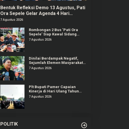
Bentuk Refleksi Demo 13 Agustus, Pati
Ora Sepele Gelar Agenda 4 Hari
Berturut-turut
7 Agustus 2026
Rombongan 2 Bus ‘Pati Ora
Sepele’ Siap Kawal Sidang
Sudewo Senin Mendatang
7 Agustus 2026
Dinilai Berdampak Negatif,
Sejumlah Elemen Masyarakat
Tayu Tolak Sound Horeg
7 Agustus 2026
Plt Bupati Pamer Capaian
Kinerja di Hari Ulang Tahun
Pati ke-703
7 Agustus 2026
POLITIK