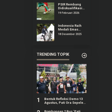
PSIR Rembang
Didiskualifikasi
dari Liga 4
19 Februari 2026
Jateng,
Manajemen
Surati Erick
Indonesia Raih
Thohir
Medali Emas
Olahraga
18 Desember 2025
Equestrian
Pertama Kali di
Ajang SEA Games
TRENDING TOPIK
1
Bentuk Refleksi Demo 13
Agustus, Pati Ora Sepele
Gelar Agenda 4 Hari
Berturut-turut
Rombongan 2 Bus ‘Pati