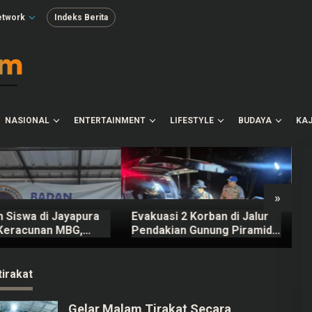
etwork
Indeks Berita
NASIONAL
ENTERTAINMENT
LIFESTYLE
BUDAYA
KAJ
»
 Siswa di Jayapura
Evakuasi 2 Korban di Jalur
C
Keracunan MBG,
Pendakian Gunung Piramid
E
 SPPG Dicopot BGN
Bondowoso Tuntas
L
Dilakukan
irakat
Gelar Malam Tirakat Secara