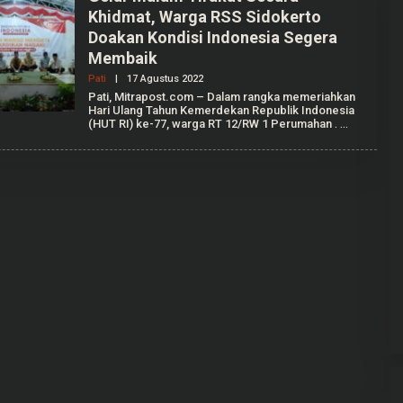
Khidmat, Warga RSS Sidokerto
Doakan Kondisi Indonesia Segera
Membaik
Pati
|
17 Agustus 2022
O
L
Pati, Mitrapost.com – Dalam rangka memeriahkan
E
Hari Ulang Tahun Kemerdekan Republik Indonesia
H
(HUT RI) ke-77, warga RT 12/RW 1 Perumahan
.
V
I
N
D
I
A
G
I
L