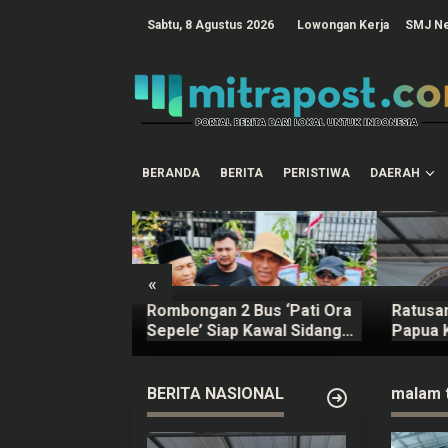
L
e
tutup
Sabtu, 8 Agustus 2026
Lowongan Kerja
SMJ N
w
a
t
i
k
e
k
o
n
t
BERANDA
BERITA
PERISTIWA
DAERAH
e
n
«
eksi Demo 13
Rombongan 2 Bus ‘Pati Ora
Ratusan
i Ora Sepele
Sepele’ Siap Kawal Sidang
Papua 
 4 Hari
Sudewo Senin Mendatang
Kepala
ut
BERITA NASIONAL
malam t