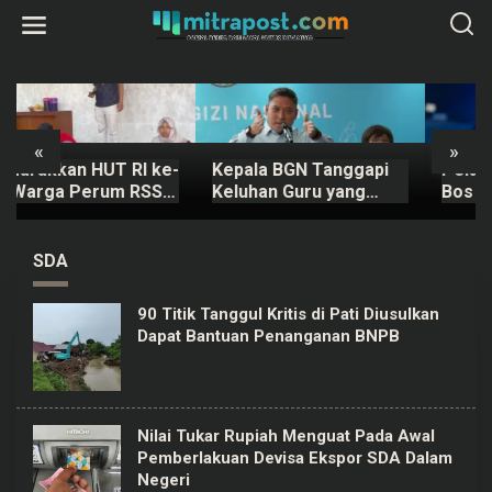
L
e
w
a
t
i
k
e
k
«
»
o
Kepala BGN Tanggapi
Pelaku Pembunuhan
n
t
Keluhan Guru yang
Bos Konter Royal
e
Terbebani Mengurus
Phone Semarang
n
Ompreng MBG
Ternyata Teman
Sendiri
SDA
90 Titik Tanggul Kritis di Pati Diusulkan
Dapat Bantuan Penanganan BNPB
Nilai Tukar Rupiah Menguat Pada Awal
Pemberlakuan Devisa Ekspor SDA Dalam
Negeri