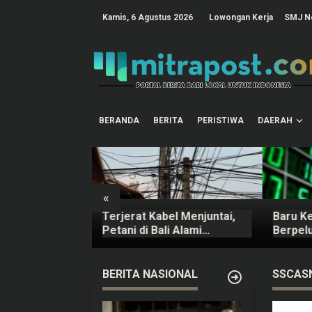
L
e
tutup
Kamis, 6 Agustus 2026
Lowongan Kerja
SMJ N
w
a
t
i
k
e
k
o
n
t
BERANDA
BERITA
PERISTIWA
DAERAH
e
n
«
gor Ludes
Terjerat Kabel Menjuntai,
Baru K
ntut Cekcok
Petani di Bali Alami
Berpel
ugian Hingga
Kecelakaan hingga Patah
Pengua
Kaki
Saham 
BERITA NASIONAL
SSCAS