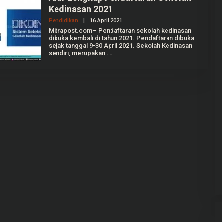
Kedinasan 2021
Pendidikan
|
16 April 2021
O
L
Mitrapost.com– Pendaftaran sekolah kedinasan
E
dibuka kembali di tahun 2021. Pendaftaran dibuka
H
sejak tanggal 9-30 April 2021. Sekolah Kedinasan
R
sendiri, merupakan
.
E
D
A
K
S
I