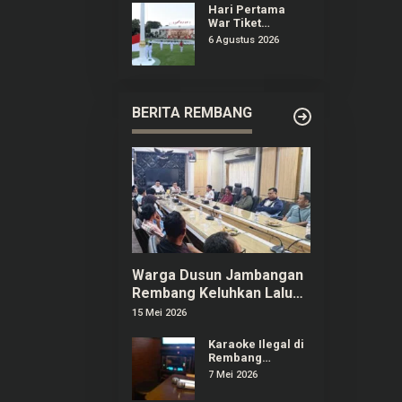
Motif Ingin
Hari Pertama
Rampas Motor
War Tiket
Upacara Istana
6 Agustus 2026
Merdeka Diikuti
128 Ribu Lebih
Orang Termasuk
dari LN
BERITA REMBANG
Warga Dusun Jambangan
Rembang Keluhkan Lalu
Lintas dan Limbah SPPG
15 Mei 2026
Karaoke Ilegal di
Rembang
Menjamur,
7 Mei 2026
Pelaku Usaha
Berizin Ngaku