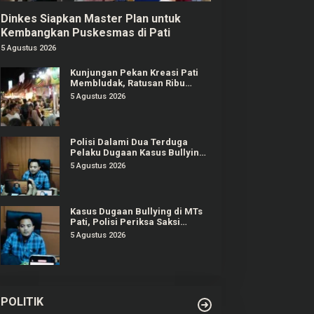
Dinkes Siapkan Master Plan untuk
Kembangkan Puskesmas di Pati
5 Agustus 2026
Kunjungan Pekan Kreasi Pati
Membludak, Ratusan Ribu
Orang Padati Kawasan Alun-
5 Agustus 2026
alun Pati
Polisi Dalami Dua Terduga
Pelaku Dugaan Kasus Bullying
Siswa MTs di Pati
5 Agustus 2026
Kasus Dugaan Bullying di MTs
Pati, Polisi Periksa Saksi
Korban dan Pihak Sekolah
5 Agustus 2026
POLITIK