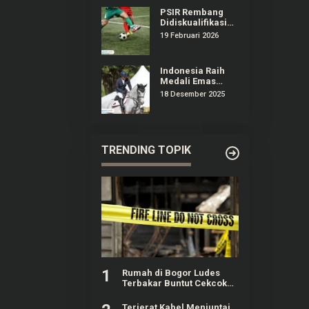
PSIR Rembang
Didiskualifikasi
dari Liga 4
19 Februari 2026
Jateng,
Manajemen
Surati Erick
Indonesia Raih
Thohir
Medali Emas
Olahraga
18 Desember 2025
Equestrian
Pertama Kali di
Ajang SEA Games
TRENDING TOPIK
1
Rumah di Bogor Ludes
Terbakar Buntut Cekcok
Pasutri, Kerugian Hingga
Rp150 Juta
Terjerat Kabel Menjuntai,