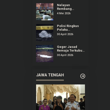
Dirugikan
Nelayan
Rembang
Audiensi ke DPRD
4 Mei 2026
Keluhkan
Dampak
Kenaikan Solar
Polisi Ringkus
Pelaku
Pembunuhan
30 April 2026
Remaja yang
Terkubur di
Perkebunan
Geger Jasad
Sedan Rembang
Remaja Terkubur
di Perkebunan
30 April 2026
Sedan Rembang
JAWA TENGAH