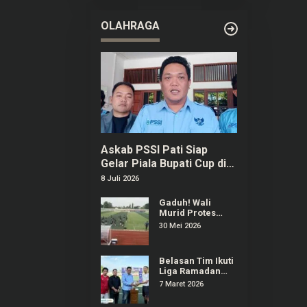
2026 di
Purwokerto
OLAHRAGA
Askab PSSI Pati Siap
Gelar Piala Bupati Cup di
Bulan September
8 Juli 2026
Gaduh! Wali
Murid Protes
Regulasi Popda
30 Mei 2026
Sepak Bola Pati
Diduga Dilanggar
Salah Satu Tim
Belasan Tim Ikuti
Liga Ramadan
2026 di Stadion
7 Maret 2026
Joyokusumo Pati