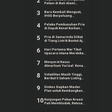
2
Petani di Bali Alami
Kecelakaan hingga Patah
Kaki
3
Baru Kembali Menguat,
IHSG Berpeluang
Melanjutkan Penguatan
Terbatas untuk Saham
4
Pelaku Pembunuhan Pria
Esok
di Depok Kenal Korban
Lewat Grup Gay, Motif
Ingin Rampas Motor
5
Pria di Samarinda Diikat
di Tiang Listrik Buntut Ajak
Jalan Istri Orang
6
Hari Pertama War Tiket
Upacara Istana Merdeka
Diikuti 128 Ribu Lebih
Orang Termasuk dari LN
7
Menyorot Kasus
Almarhum Yurizal: Kena
Nyinyir Nakes Usai Curhat
Belum Dapat Ruang di RS
8
Volatilitas Masih Tinggi,
Berikut 5 Saham Listing
BEI Potensial untuk
Scalping!
9
Dinkes Siapkan Master
Plan untuk Kembangkan
Puskesmas di Pati
10
Kunjungan Pekan Kreasi
Pati Membludak, Ratusan
Ribu Orang Padati
Kawasan Alun-alun Pati