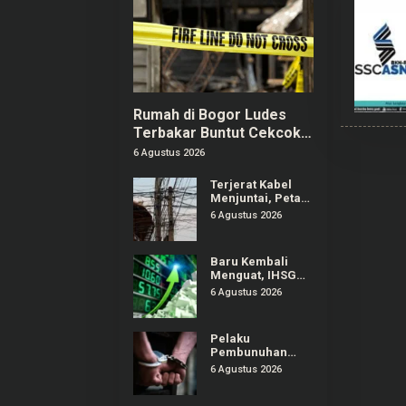
Rumah di Bogor Ludes
Terbakar Buntut Cekcok
Pasutri, Kerugian Hingga
6 Agustus 2026
Rp150 Juta
Terjerat Kabel
Menjuntai, Petani
di Bali Alami
6 Agustus 2026
Kecelakaan
hingga Patah
Kaki
Baru Kembali
Menguat, IHSG
Berpeluang
6 Agustus 2026
Melanjutkan
Penguatan
Terbatas untuk
Pelaku
Saham Esok
Pembunuhan
Pria di Depok
6 Agustus 2026
Kenal Korban
Lewat Grup Gay,