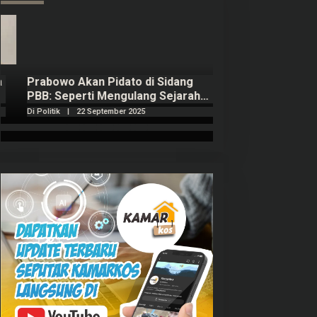
Prabowo Akan Pidato di Sidang
Hitungan Harta 
PBB: Seperti Mengulang Sejarah
Sahroni menurut
Sang Ayah
Di Politik
|
22 September 2025
Di Politik
|
1 Septembe