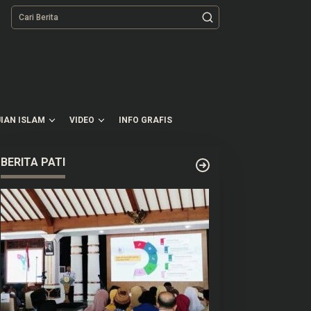
tutup
IAN ISLAM
VIDEO
INFO GRAFIS
BERITA PATI
ia di Samarinda Diikat di
Hari Pertama War Tiket
iang Listrik Buntut Ajak
Upacara Istana Merdeka
alan Istri Orang
Diikuti 128 Ribu Lebih Orang
Termasuk dari LN