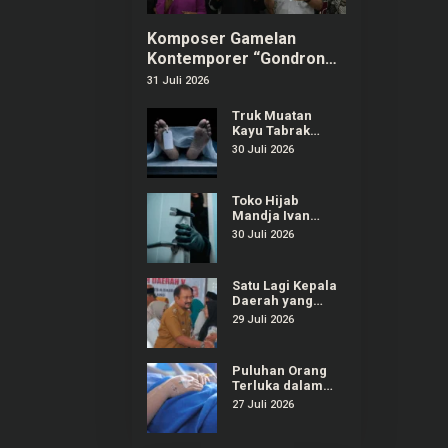
Komposer Gamelan
Kontemporer “Gondrong”
Gunarto Ditunjuk sebagai
31 Juli 2026
Ambassador SIPA 2026
Truk Muatan
Kayu Tabrak
Warung dan
30 Juli 2026
Mobil di
Ajibarang
Banyumas, 1
Toko Hijab
Orang Tewas
Mandja Ivan
Gunawan di
30 Juli 2026
Purwokerto
Selatan Dibobol
Maling
Satu Lagi Kepala
Daerah yang
Terjaring OTT
29 Juli 2026
KPK, Kali Ini
Bupati Pemalang
Puluhan Orang
Terluka dalam
Insiden
27 Juli 2026
Ambruknya
Tribun Laga
Kejurnas Drift