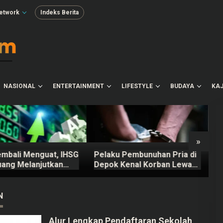
etwork
Indeks Berita
NASIONAL
ENTERTAINMENT
LIFESTYLE
BUDAYA
KAJ
»
embali Menguat, IHSG
Pelaku Pembunuhan Pria di
Pr
uang Melanjutkan
Depok Kenal Korban Lewat
T
tan Terbatas untuk
Grup Gay, Motif Ingin
J
Esok
Rampas Motor
N
Alur Lengkap Pendaftaran Sekolah