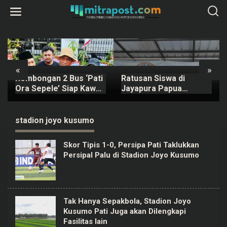
L
e
w
a
t
i
k
e
k
«
»
o
Rombongan 2 Bus ‘Pati
Ratusan Siswa di
n
t
Ora Sepele’ Siap Kawal
Jayapura Papua
e
Sidang Sudewo Senin
Keracunan MBG, Kepala
n
Mendatang
SPPG Dicopot BGN
stadion joyo kusumo
Skor Tipis 1-0, Persipa Pati Taklukkan
Persipal Palu di Stadion Joyo Kusumo
Tak Hanya Sepakbola, Stadion Joyo
Kusumo Pati Juga akan Dilengkapi
Fasilitas lain