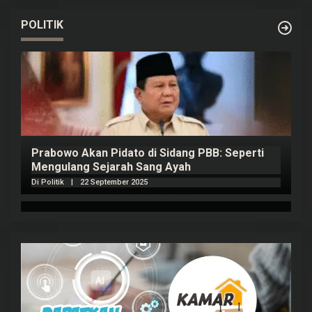
POLITIK
Prabowo Akan Pidato di Sidang PBB: Seperti
H
Mengulang Sejarah Sang Ayah
m
Di Politik
|
22 September 2025
Di 