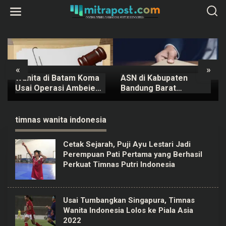
L
e
w
a
t
i
k
e
k
«
»
o
Wanita di Batam Koma
ASN di Kabupaten
n
t
Usai Operasi Ambeien,
Bandung Barat
e
Keluarga Polisikan
Terancam Sanksi
n
Pihak RS
Buntut Pernyataan
Tentang Fee Proyek 1
timnas wanita indonesia
Persen
Cetak Sejarah, Puji Ayu Lestari Jadi
Perempuan Pati Pertama yang Berhasil
Perkuat Timnas Putri Indonesia
Usai Tumbangkan Singapura, Timnas
Wanita Indonesia Lolos ke Piala Asia
2022