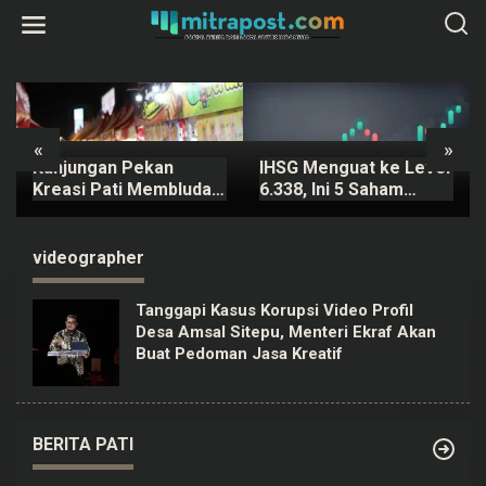
L
e
w
a
t
i
k
e
k
«
»
o
Kunjungan Pekan
IHSG Menguat ke Level
n
t
Kreasi Pati Membludak,
6.338, Ini 5 Saham
e
Ratusan Ribu Orang
dengan Potensi
n
Padati Kawasan Alun-
Pergerakan Harga
alun Pati
Signifikan 6 Agustus
videographer
Tanggapi Kasus Korupsi Video Profil
Desa Amsal Sitepu, Menteri Ekraf Akan
Buat Pedoman Jasa Kreatif
BERITA PATI