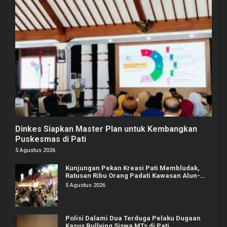
Dinkes Siapkan Master Plan untuk Kembangkan
Puskesmas di Pati
5 Agustus 2026
Kunjungan Pekan Kreasi Pati Membludak,
Ratusan Ribu Orang Padati Kawasan Alun-
alun Pati
5 Agustus 2026
Polisi Dalami Dua Terduga Pelaku Dugaan
Kasus Bullying Siswa MTs di Pati