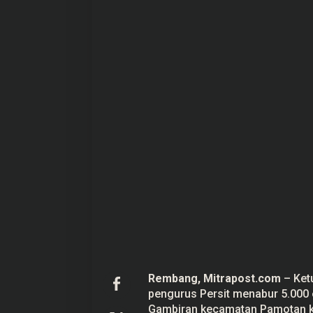
b
a
n
g
T
a
b
u
r
B
e
n
i
h
d
i
E
m
b
u
n
g
N
g
a
n
Rembang,
Mitrapost.com
– Ket
t
e
pengurus Persit menabur 5.000 
n
Gambiran kecamatan Pamotan k