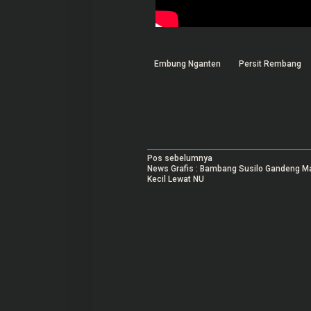
Embung Nganten
Persit Rembang
N
Pos sebelumnya
News Grafis : Bambang Susilo Gandeng M
a
Kecil Lewat NU
v
i
g
a
s
i