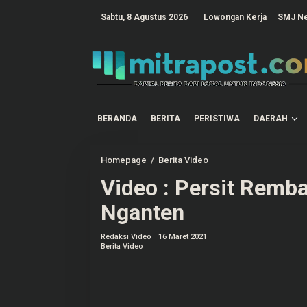
L
e
tutup
Sabtu, 8 Agustus 2026
Lowongan Kerja
SMJ N
w
a
t
i
k
e
k
o
n
t
BERANDA
BERITA
PERISTIWA
DAERAH
e
n
Homepage
/
Berita Video
V
i
Video : Persit Remb
d
e
o
Nganten
:
P
e
Redaksi Video
16 Maret 2021
r
Berita Video
s
i
t
R
e
m