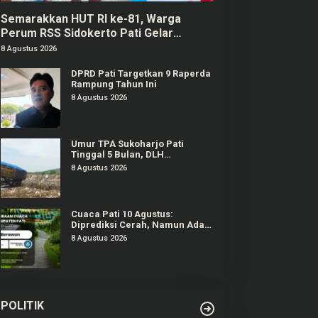
Semarakkan HUT RI ke-81, Warga
Perum RSS Sidokerto Pati Gelar
Berbagai Lomba
8 Agustus 2026
DPRD Pati Targetkan 9 Raperda
Rampung Tahun Ini
8 Agustus 2026
Umur TPA Sukoharjo Pati
Tinggal 5 Bulan, DLH
Berencana Perpanjang Satu-
8 Agustus 2026
Dua Tahun Lagi
Cuaca Pati 10 Agustus:
Diprediksi Cerah, Namun Ada
Potensi Gelombang Tinggi di
8 Agustus 2026
Perairan Jateng
POLITIK