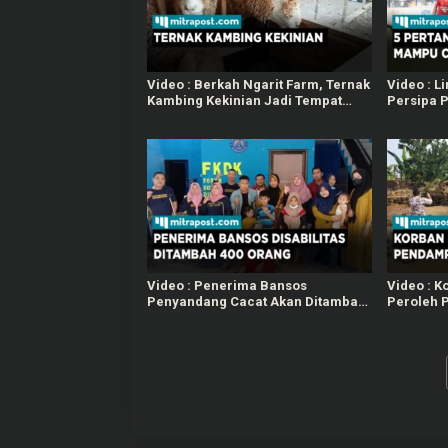
Video : Berkah Ngarit Farm, Ternak
Video : L
Kambing Kekinian Jadi Tempat
Persipa P
Rekreasi dan Edukasi
Video : Penerima Bansos
Video : K
Penyandang Cacat Akan Ditambah
Peroleh 
Jadi 400 Orang di Tahun 2023
Sertifikat