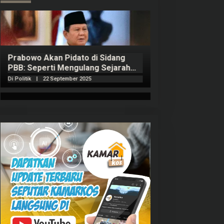
Prabowo Akan Pidato di Sidang
Hitungan Harta 
PBB: Seperti Mengulang Sejarah
Sahroni menurut
Sang Ayah
Di Politik
|
22 September 2025
Di Politik
|
1 Septembe