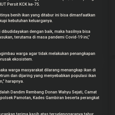
UT Persit KCK ke-75.
nya benih ikan yang ditabur ini bisa dimanfaatkan
kupi kebutuhan keluarganya.
Gerindra Tuding Ketua Pansus ‘Ada
 ini dibudidayakan dengan baik, maka hasilnya bisa
Main’ dengan Masyarakat Pati
ukan, terutama di masa pandemi Covid-19 ini,”
Bersatu
Di Pati, Politik
|
25 September 2025
ngimbau warga agar tidak melakukan penangkapan
erusak ekosistem.
 maka warga masyarakat dilarang menangkap ikan di
setrum dan dijaring yang menyebabkan populasi ikan
,” harapnya.
 adalah Dandim Rembang Donan Wahyu Sejati, Camat
polsek Pamotan, Kades Gambiran beserta perangkat
apkan terima kasih atas terselenggaranya tabur