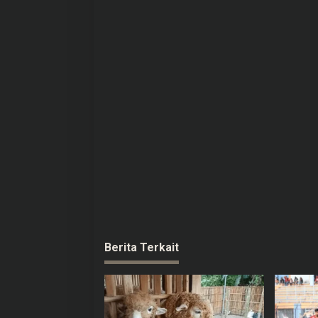
p
o
s
Berita Terkait