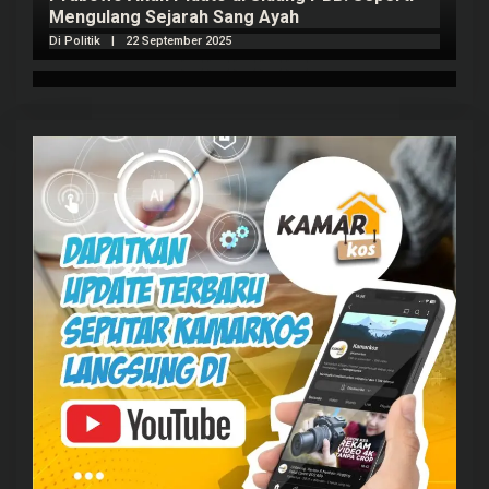
Mengulang Sejarah Sang Ayah
m
Di Politik
|
22 September 2025
Di 