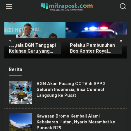
L
e
w
a
t
i
k
e
k
«
»
o
Kepala BGN Tanggapi
Pelaku Pembunuhan
n
t
Keluhan Guru yang
Bos Konter Royal
e
Terbebani Mengurus
Phone Semarang
n
Ompreng MBG
Ternyata Teman
Sendiri
Berita
BGN Akan Pasang CCTV di SPPG
Seluruh Indonesia, Bisa Connect
Langsung ke Pusat
Kawasan Bromo Kembali Alami
Kebakaran Hutan, Nyaris Merambat ke
Puncak B29