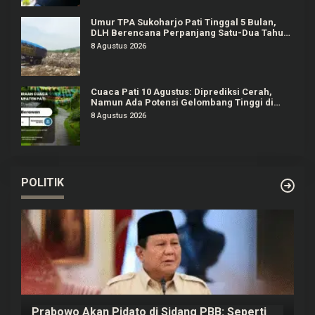
Umur TPA Sukoharjo Pati Tinggal 5 Bulan,
DLH Berencana Perpanjang Satu-Dua Tahun
Lagi
8 Agustus 2026
Cuaca Pati 10 Agustus: Diprediksi Cerah,
Namun Ada Potensi Gelombang Tinggi di
Perairan Jateng
8 Agustus 2026
POLITIK
Prabowo Akan Pidato di Sidang PBB: Seperti
H