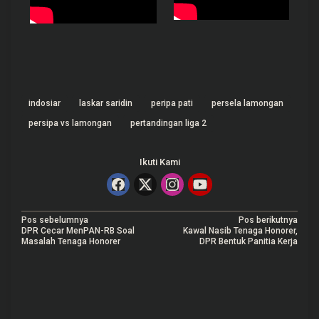
indosiar
laskar saridin
peripa pati
persela lamongan
persipa vs lamongan
pertandingan liga 2
Ikuti Kami
N
Pos sebelumnya
Pos berikutnya
DPR Cecar MenPAN-RB Soal
Kawal Nasib Tenaga Honorer,
a
Masalah Tenaga Honorer
DPR Bentuk Panitia Kerja
v
i
g