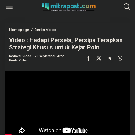
L
e
w
a
t
i
k
Homepage
/
Berita Video
V
e
i
k
Video : Hadapi Persela, Persipa Terapkan
d
o
e
Strategi Khusus untuk Kejar Poin
n
o
t
:
e
Redaksi Video
21 September 2022
H
Berita Video
n
a
d
a
p
i
P
e
r
s
e
l
a
,
P
e
r
s