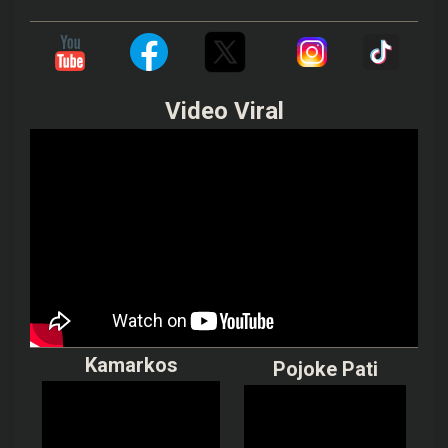
K
e
j
a
r
P
o
Video Viral
i
n
Kamarkos
Pojoke Pati