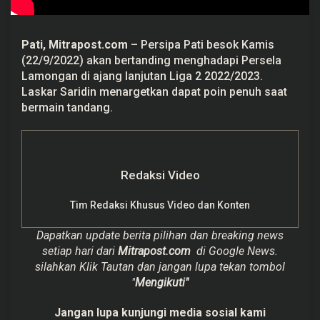
i
p
a
T
Pati, Mitrapost.com
– Persipa Pati besok Kamis
e
(22/9/2022) akan bertanding menghadapi Persela
r
a
Lamongan di ajang lanjutan Liga 2 2022/2023.
p
Laskar Saridin menargetkan dapat poin penuh saat
k
a
bermain tandang.
n
S
t
r
a
t
Redaksi Video
e
g
i
Tim Redaksi Khusus Video dan Konten
K
h
u
Dapatkan update berita pilihan dan breaking news
s
setiap hari dari
Mitrapost.com
di Google News.
u
s
silahkan Klik Tautan dan jangan lupa tekan tombol
u
"
Mengikuti"
n
t
u
Jangan lupa kunjungi media sosial kami
k