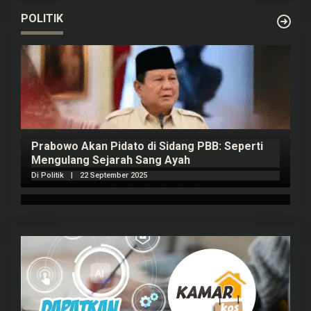
POLITIK
Prabowo Akan Pidato di Sidang PBB: Seperti
H
Mengulang Sejarah Sang Ayah
m
Di Politik
|
22 September 2025
Di 