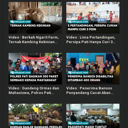
Video : Berkah Ngarit Farm,
Video : Lima Pertandingan,
Ternak Kambing Kekinian
Persipa Pati Hanya Curi 3
Jadi Tempat Rekreasi dan
Poin
Edukasi
Video : Gandeng Ormas dan
Video : Penerima Bansos
Mahasiswa, Polres Pati
Penyandang Cacat Akan
Bagikan 300 Paket Beras
Ditambah Jadi 400 Orang di
Kepada Masyarakat
Tahun 2023
Membutuhkan