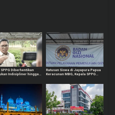
a SPPG Diberhentikan
Ratusan Siswa di Jayapura Papua
kan Indisipliner hingga
Keracunan MBG, Kepala SPPG
Judol
Dicopot BGN