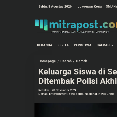
L
e
tutup
Sabtu, 8 Agustus 2026
Lowongan Kerja
SMJ N
w
a
t
i
k
e
k
o
n
t
BERANDA
BERITA
PERISTIWA
DAERAH
e
n
Homepage
/
Daerah
/
Demak
K
e
Keluarga Siswa di 
l
u
a
Ditembak Polisi Akh
r
g
a
Redaksi
28 November 2024
S
Demak
,
Entertainment
,
Foto Berita
,
Nasional
,
News Grafis
i
s
w
a
d
i