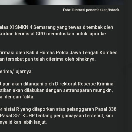
Foto: Ilustrasi penembakan/istock
elas XI SMKN 4 Semarang yang tewas ditembak oleh
a korban berinisial GRO memutuskan untuk
lapor
ke
ekayaan Ahmad
24 Calon Dubes Telah Jalani Fit and
Data LHKPN
Proper Test, Berikut Daftar
Namanya
 2025
Di Berita, Politik
|
7 Juli 2025
nfirmasi oleh Kabid Humas Polda Jawa Tengah Kombes
n tersebut pun telah diterima oleh pihaknya.
erima,” ujarnya.
t pun akan ditangani oleh Direktorat Reserse Kriminal
ikan akan dilakukan dengan setransparan mungkin,
ai dengan fakta.
erinisial R yang dilaporkan atas pelanggaran Pasal 338
asal 351 KUHP tentang penganiayaan tersebut, kini
yelidikan lebih lanjut.