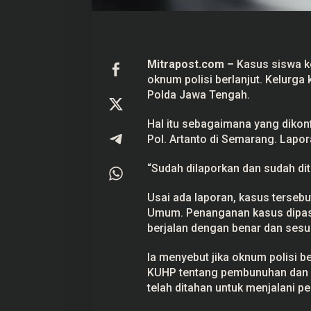
i
A
k
h
i
r
Mitrapost.com
–
Kasus siswa k
n
oknum polisi berlanjut. Kelurg
Prabowo Akan Pidato di Sidang
Hitungan Harta K
y
a
PBB: Seperti Mengulang Sejarah
Sahroni menurut 
Polda Jawa Tengah.
L
Sang Ayah
Di Politik
|
22 September 2025
Di Politik
|
1 September
a
Hal itu sebagaimana yang diko
p
o
Pol. Artanto di Semarang. Lapora
r
k
e
“Sudah dilaporkan dan sudah dit
P
o
l
Usai ada laporan, kasus tersebu
d
Umum. Penanganan kasus dipast
a
berjalan dengan benar dan sesu
J
a
t
Ia menyebut jika oknum polisi b
e
n
KUHP tentang pembunuhan dan P
g
telah ditahan untuk menjalani pen