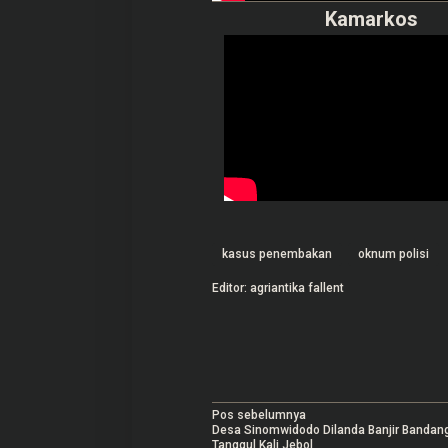
Kamarkos
kasus penembakan
oknum polisi
Editor: agriantika fallent
N
Pos sebelumnya
Desa Sinomwidodo Dilanda Banjir Bandang
Tanggul Kali Jebol