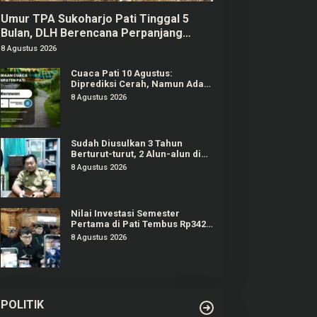
Umur TPA Sukoharjo Pati Tinggal 5
Bulan, DLH Berencana Perpanjang
Satu-Dua Tahun Lagi
8 Agustus 2026
Cuaca Pati 10 Agustus:
Diprediksi Cerah, Namun Ada
Potensi Gelombang Tinggi di
8 Agustus 2026
Perairan Jateng
Sudah Diusulkan 3 Tahun
Berturut-turut, 2 Alun-alun di
Pati Gagal Dipercantik
8 Agustus 2026
Nilai Investasi Semester
Pertama di Pati Tembus Rp342
Miliar
8 Agustus 2026
POLITIK