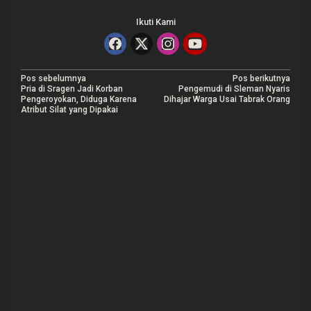
Ikuti Kami
N
Pos sebelumnya
Pos berikutnya
Pria di Sragen Jadi Korban
Pengemudi di Sleman Nyaris
a
Pengeroyokan, Diduga Karena
Dihajar Warga Usai Tabrak Orang
Atribut Silat yang Dipakai
v
i
g
a
s
i
p
o
s