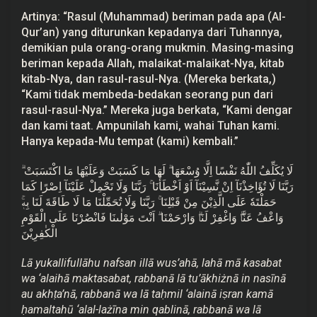
Artinya: “Rasul (Muhammad) beriman pada apa (Al-
Qur’an) yang diturunkan kepadanya dari Tuhannya,
demikian pula orang-orang mukmin. Masing-masing
beriman kepada Allah, malaikat-malaikat-Nya, kitab
kitab-Nya, dan rasul-rasul-Nya. (Mereka berkata,)
“Kami tidak membeda-bedakan seorang pun dari
rasul-rasul-Nya.” Mereka juga berkata, “Kami dengar
dan kami taat. Ampunilah kami, wahai Tuhan kami.
Hanya kepada-Mu tempat (kami) kembali.”
لَا يُكَلِّفُ اللّٰهُ نَفْسًا اِلَّا وُسْعَهَا ۗ لَهَا مَا كَسَبَتْ وَعَلَيْهَا مَا اكْتَسَبَتْ ۗ
رَبَّنَا لَا تُؤَاخِذْنَآ اِنْ نَّسِيْنَآ اَوْ اَخْطَأْنَا ۚ رَبَّنَا وَلَا تَحْمِلْ عَلَيْنَآ اِصْرًا كَمَا
حَمَلْتَهٗ عَلَى الَّذِيْنَ مِنْ قَبْلِنَا ۚ رَبَّنَا وَلَا تُحَمِّلْنَا مَا لَا طَاقَةَ لَنَا بِهٖۚ
وَاعْفُ عَنَّاۗ وَاغْفِرْ لَنَاۗ وَارْحَمْنَا ۗ اَنْتَ مَوْلٰىنَا فَانْصُرْنَا عَلَى الْقَوْمِ
الْكٰفِرِيْنَ
Lā yukallifullāhu nafsan illā wus’ahā, lahā mā kasabat
wa ‘alaihā maktasabat, rabbanā lā tu’ākhiżnā in nasīnā
au akhṭa’nā, rabbanā wa lā taḥmil ‘alainā iṣran kamā
ḥamaltahū ‘alal-lażīna min qablinā, rabbanā wa lā