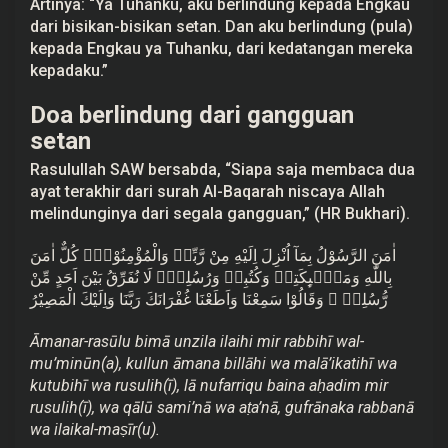
Artinya: “Ya Tuhanku, aku berlindung kepada Engkau
dari bisikan-bisikan setan. Dan aku berlindung (pula)
kepada Engkau ya Tuhanku, dari kedatangan mereka
kepadaku.”
Doa berlindung dari gangguan
setan
Rasulullah SAW bersabda, “Siapa saja membaca dua
ayat terakhir dari surah Al-Baqarah niscaya Allah
melindunginya dari segala gangguan,” (HR Bukhari).
اٰمَنَ الرَّسُوْلُ بِمَآ اُنْزِلَ اِلَيْهِ مِنْ رَّبِّهٖ وَالْمُؤْمِنُوْنَۗ كُلٌّ اٰمَنَ
بِاللّٰهِ وَمَلٰۤىِٕكَتِهٖ وَكُتُبِهٖ وَرُسُلِهٖۗ لَا نُفَرِّقُ بَيْنَ اَحَدٍ مِّنْ
رُّسُلِهٖ ۗ وَقَالُوْا سَمِعْنَا وَاَطَعْنَا غُفْرَانَكَ رَبَّنَا وَاِلَيْكَ الْمَصِيْرُ
Āmanar-rasūlu bimā unzila ilaihi mir rabbihī wal-
mu’minūn(a), kullun āmana billāhi wa malā’ikatihī wa
kutubihī wa rusulih(ī), lā nufarriqu baina aḥadim mir
rusulih(ī), wa qālū sami’nā wa aṭa’nā, gufrānaka rabbanā
wa ilaikal-maṣīr(u).