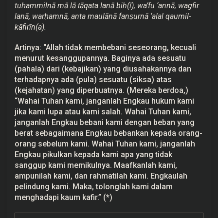
tuḥammilnā mā lā ṭāqata lanā bih(ī), wa’fu ‘annā, wagfir
lanā, warḥamnā, anta maulānā fanṣurnā ‘alal qaumil-
kāfirīn(a).
Artinya: “Allah tidak membebani seseorang, kecuali
menurut kesanggupannya. Baginya ada sesuatu
(pahala) dari (kebajikan) yang diusahakannya dan
terhadapnya ada (pula) sesuatu (siksa) atas
(kejahatan) yang diperbuatnya. (Mereka berdoa,)
“Wahai Tuhan kami, janganlah Engkau hukum kami
jika kami lupa atau kami salah. Wahai Tuhan kami,
janganlah Engkau bebani kami dengan beban yang
berat sebagaimana Engkau bebankan kepada orang-
orang sebelum kami. Wahai Tuhan kami, janganlah
Engkau pikulkan kepada kami apa yang tidak
sanggup kami memikulnya. Maafkanlah kami,
ampunilah kami, dan rahmatilah kami. Engkaulah
pelindung kami. Maka, tolonglah kami dalam
menghadapi kaum kafir.” (*)