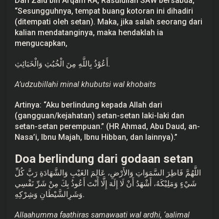
Dari Zaid bin Arqam RA, Rasulullah SAW bersabda,
“Sesungguhnya, tempat buang kotoran ini dihadiri
(ditempati oleh setan). Maka, jika salah seorang dari
kalian mendatanginya, maka hendaklah ia
mengucapkan,
أَعُوْذُ بِاللَّهِ مِنَ الْخُبُثِ وَالْخَبَائِثِ.
A’udzubillahi minal khubutsi wal khobaits
Artinya: “Aku berlindung kepada Allah dari
(gangguan/kejahatan) setan-setan laki-laki dan
setan-setan perempuan.” (HR Ahmad, Abu Daud, an-
Nasa’i, Ibnu Majah, Ibnu Hibban, dan lainnya).”
Doa berlindung dari godaan setan
اللَّهُمَّ فَاطِرَ السَّمَوَاتِ وَالأَرْضِ، عَالِمَ الغَيْبِ وَالشَّهَادَةِ رَبَّ كُلِّ
شَيْءٍ وَمَلِيْكَهُ، أَشْهَدُ أَنْ لَا إِلَهَ إِلَّا أَنْتَ أَعُوذُ بِكَ مِنْ شَرِّ نَفْسِي
وَشَرِالشَّيْطَانِ وَشِرْكِهِ.
Allaahumma faathiras samawaati wal ardhi, ‘aalimal