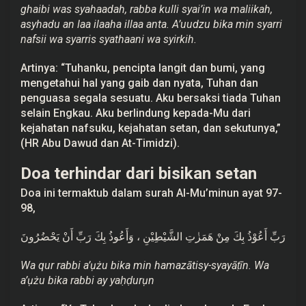
ghaibi was syahaadah, rabba kulli syai’in wa maliikah,
asyhadu an laa ilaaha illaa anta. A’uudzu bika min syarri
nafsii wa syarris syathaani wa syirkih.
Artinya: “Tuhanku, pencipta langit dan bumi, yang
mengetahui hal yang gaib dan nyata, Tuhan dan
penguasa segala sesuatu. Aku bersaksi tiada Tuhan
selain Engkau. Aku berlindung kepada-Mu dari
kejahatan nafsuku, kejahatan setan, dan sekutunya,”
(HR Abu Dawud dan At-Timidzi).
Doa terhindar dari bisikan setan
Doa ini termaktub dalam surah Al-Mu’minun ayat 97-
98,
رَبِّ أَعُوْذُ بِكَ مِنْ هَمَزٰتِ الشَّيْطِيْنِ ، وَأَعُوذُ بِكَ رَبِّ أَنْ يَحْضُرُونَ
Wa qur rabbi a’ụżu bika min hamazātisy-syayāṭīn. Wa
a’ụżu bika rabbi ay yaḥḍurụn