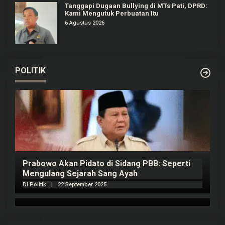
Tanggapi Dugaan Bullying di MTs Pati, DPRD:
Kami Mengutuk Perbuatan Itu
6 Agustus 2026
POLITIK
Prabowo Akan Pidato di Sidang PBB: Seperti
H
Mengulang Sejarah Sang Ayah
m
Di Politik
|
22 September 2025
Di 