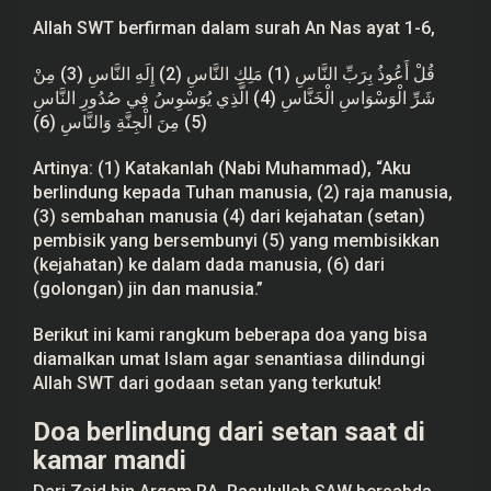
h
Allah SWT berfirman dalam surah An Nas ayat 1-6,
i
n
d
قُلْ أَعُوذُ بِرَبِّ النَّاسِ (1) مَلِكِ النَّاسِ (2) إِلَهِ النَّاسِ (3) مِنْ
a
r
شَرِّ الْوَسْوَاسِ الْخَنَّاسِ (4) الَّذِي يُوَسْوِسُ فِي صُدُورِ النَّاسِ
k
(5) مِنَ الْجِنَّةِ وَالنَّاسِ (6)
a
n
d
Artinya: (1) Katakanlah (Nabi Muhammad), “Aku
a
berlindung kepada Tuhan manusia, (2) raja manusia,
r
i
(3) sembahan manusia (4) dari kejahatan (setan)
G
pembisik yang bersembunyi (5) yang membisikkan
o
d
(kejahatan) ke dalam dada manusia, (6) dari
a
(golongan) jin dan manusia.”
a
n
S
Berikut ini kami rangkum beberapa
doa
yang bisa
e
diamalkan umat Islam agar senantiasa dilindungi
t
a
Allah SWT dari godaan setan yang terkutuk!
n
!
Doa berlindung dari setan saat di
kamar mandi