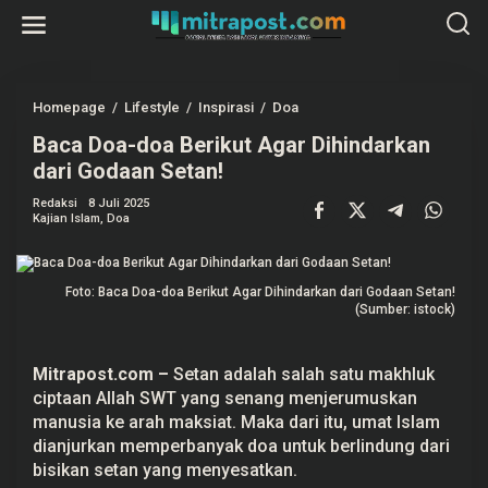
L
e
w
a
t
i
k
Homepage
/
Lifestyle
/
Inspirasi
/
Doa
B
e
a
k
Baca Doa-doa Berikut Agar Dihindarkan
c
o
a
dari Godaan Setan!
n
D
t
o
e
Redaksi
8 Juli 2025
a
Kajian Islam
,
Doa
n
-
d
o
a
B
Foto: Baca Doa-doa Berikut Agar Dihindarkan dari Godaan Setan!
e
(Sumber: istock)
r
i
k
u
Mitrapost.com –
Setan
adalah salah satu makhluk
t
ciptaan Allah SWT yang senang menjerumuskan
A
g
manusia ke arah maksiat. Maka dari itu, umat Islam
a
dianjurkan memperbanyak doa untuk berlindung dari
r
D
bisikan setan yang menyesatkan.
i