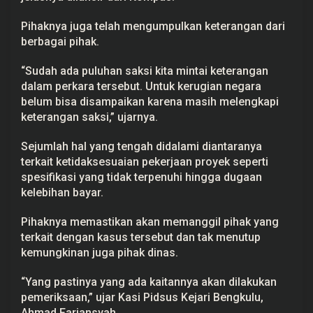
u
p
Pihaknya juga telah mengumpulkan keterangan dari
s
berbagai pihak.
i
P
e
“Sudah ada puluhan saksi kita mintai keterangan
m
b
dalam perkara tersebut. Untuk kerugian negara
a
belum bisa disampaikan karena masih melengkapi
n
g
keterangan saksi,” ujarnya.
u
n
Sejumlah hal yang tengah didalami diantaranya
a
n
terkait ketidaksesuaian pekerjaan proyek seperti
L
spesifikasi yang tidak terpenuhi hingga dugaan
a
b
kelebihan bayar.
D
i
n
Pihaknya memastikan akan memanggil pihak yang
k
terkait dengan kasus tersebut dan tak menutup
e
s
kemungkinan juga pihak dinas.
“Yang pastinya yang ada kaitannya akan dilakukan
pemeriksaan,” ujar Kasi Pidsus Kejari Bengkulu,
Ahmad Fariansyah.