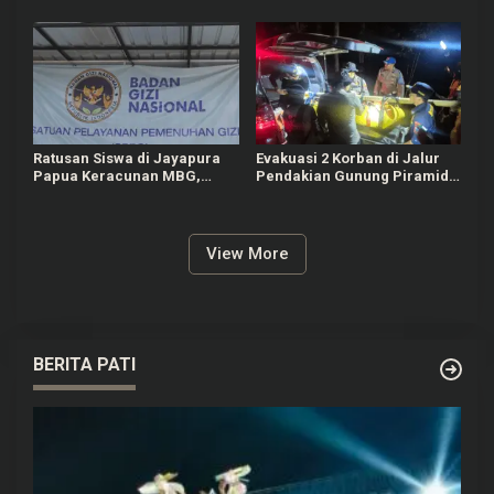
Pusat
Judol
Ratusan Siswa di Jayapura
Evakuasi 2 Korban di Jalur
Papua Keracunan MBG,
Pendakian Gunung Piramid
Kepala SPPG Dicopot BGN
Bondowoso Tuntas Dilakukan
View More
BERITA PATI