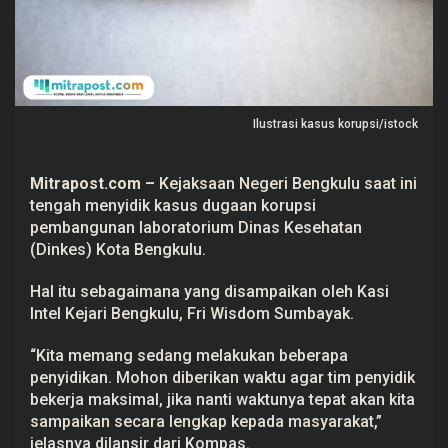
a
k
u
k
a
n
P
e
Ilustrasi kasus korupsi/istock
n
y
i
d
Mitrapost.com
–
Kejaksaan Negeri Bengkulu saat ini
i
tengah menyidik kasus dugaan
korupsi
k
a
pembangunan laboratorium Dinas Kesehatan
n
(Dinkes) Kota Bengkulu.
K
a
s
Hal itu sebagaimana yang disampaikan oleh Kasi
u
s
Intel Kejari Bengkulu, Fri Wisdom Sumbayak.
D
u
“Kita memang sedang melakukan beberapa
g
a
penyidikan. Mohon diberikan waktu agar tim penyidik
a
bekerja maksimal, jika nanti waktunya tepat akan kita
n
K
sampaikan secara lengkap kepada masyarakat,”
o
jelasnya dilansir dari Kompas.
r