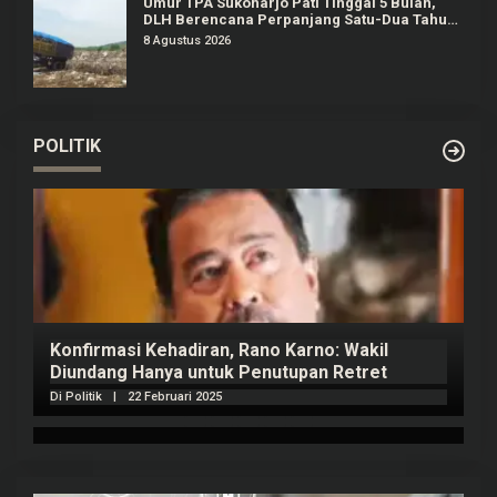
Umur TPA Sukoharjo Pati Tinggal 5 Bulan,
DLH Berencana Perpanjang Satu-Dua Tahun
Lagi
8 Agustus 2026
POLITIK
Konfirmasi Kehadiran, Rano Karno: Wakil
Diundang Hanya untuk Penutupan Retret
Di Politik
|
22 Februari 2025