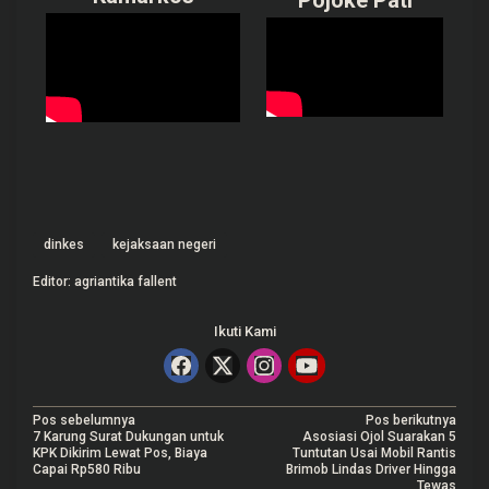
dinkes
kejaksaan negeri
Editor: agriantika fallent
Ikuti Kami
N
Pos sebelumnya
Pos berikutnya
7 Karung Surat Dukungan untuk
Asosiasi Ojol Suarakan 5
a
KPK Dikirim Lewat Pos, Biaya
Tuntutan Usai Mobil Rantis
Capai Rp580 Ribu
Brimob Lindas Driver Hingga
v
Tewas