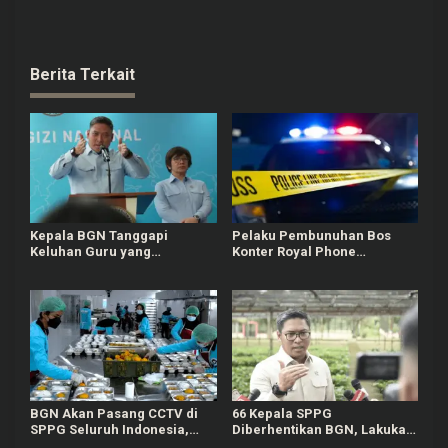
Berita Terkait
Kepala BGN Tanggapi
Pelaku Pembunuhan Bos
Keluhan Guru yang
Konter Royal Phone
Terbebani Mengurus
Semarang Ternyata Teman
Ompreng MBG
Sendiri
BGN Akan Pasang CCTV di
66 Kepala SPPG
SPPG Seluruh Indonesia,
Diberhentikan BGN, Lakukan
Bisa Connect Langsung ke
Indisipliner hingga Terlibat