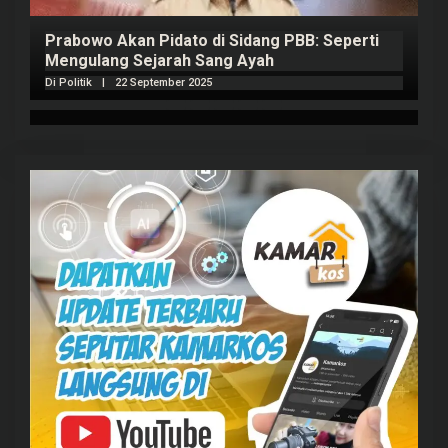
Prabowo Akan Pidato di Sidang PBB: Seperti
H
Mengulang Sejarah Sang Ayah
m
Di Politik
|
22 September 2025
Di 