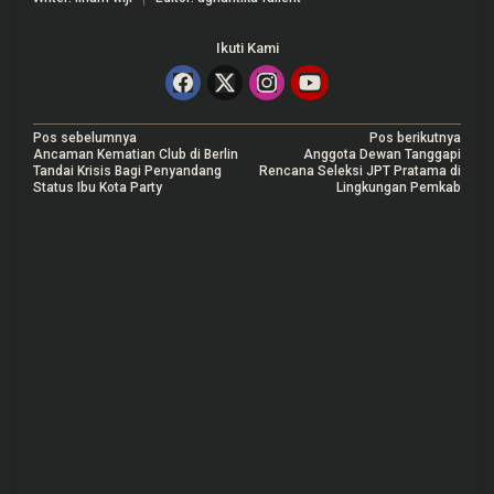
Ikuti Kami
N
Pos sebelumnya
Pos berikutnya
Ancaman Kematian Club di Berlin
Anggota Dewan Tanggapi
a
Tandai Krisis Bagi Penyandang
Rencana Seleksi JPT Pratama di
Status Ibu Kota Party
Lingkungan Pemkab
v
i
g
a
s
i
p
o
s