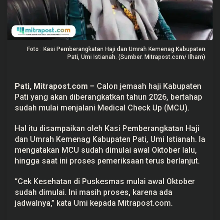
a
h
M
u
l
a
Foto : Kasi Pemberangkatan Haji dan Umrah Kemenag Kabupaten
i
J
Pati, Umi Istianah. (Sumber. Mitrapost.com/ Ilham)
a
l
a
Pati, Mitrapost.com
–
Calon jemaah haji Kabupaten
n
i
Pati yang akan diberangkatkan tahun 2026, bertahap
M
sudah mulai menjalani Medical Check Up (MCU).
e
d
i
Hal itu disampaikan oleh Kasi Pemberangkatan Haji
c
a
dan Umrah Kemenag Kabupaten Pati, Umi Istianah. Ia
l
mengatakan MCU sudah dimulai awal Oktober lalu,
C
hingga saat ini proses pemeriksaan terus berlanjut.
h
e
c
“Cek Kesehatan di Puskesmas mulai awal Oktober
k
U
sudah dimulai. Ini masih proses, karena ada
p
jadwalnya,” kata Umi kepada Mitrapost.com.