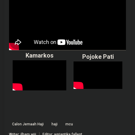
Kamarkos
Pojoke Pati
Calon Jemaah Haji
haji
mcu
Writer: ilham wiji
Editor: agriantika fallent