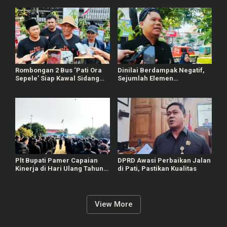
Berturut-turut
Rombongan 2 Bus ‘Pati Ora
Dinilai Berdampak Negatif,
Sepele’ Siap Kawal Sidang
Sejumlah Elemen
Sudewo Senin Mendatang
Masyarakat Tayu Tolak
Sound Horeg
Plt Bupati Pamer Capaian
DPRD Awasi Perbaikan Jalan
Kinerja di Hari Ulang Tahun
di Pati, Pastikan Kualitas
Pati ke-703
View More