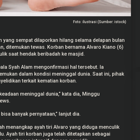
Foto: ilustrasi (Sumber: istock)
Gerindra Tuding Ketua Pansus ‘Ada
 yang sempat dilaporkan hilang selama delapan bulan
Main’ dengan Masyarakat Pati
an
, ditemukan tewas. Korban bernama Alvaro Kiano (6)
Bersatu
Di Pati, Politik
|
25 September 2025
lik saat hendak beribadah ke masjid.
la Syah Alam mengonfirmasi hal tersebut. Ia
ukan dalam kondisi meninggal dunia. Saat ini, pihak
elidikan terkait kematian korban.
keadaan meninggal dunia,” kata dia, Minggu
News.
bisa banyak pernyataan,” lanjut dia.
lah menangkap ayah tiri Alvaro yang diduga menculik
. Ayah tiri korban juga telah ditetapkan sebagai