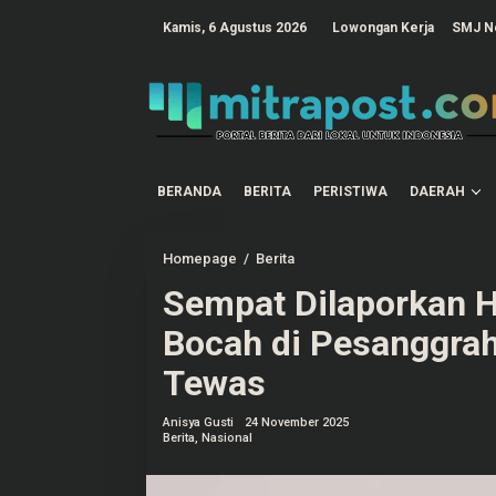
L
e
tutup
Kamis, 6 Agustus 2026
Lowongan Kerja
SMJ N
w
a
t
i
k
e
k
o
n
t
BERANDA
BERITA
PERISTIWA
DAERAH
e
n
Homepage
/
Berita
S
e
Sempat Dilaporkan H
m
p
a
Bocah di Pesanggra
t
D
Tewas
i
l
a
Anisya Gusti
24 November 2025
p
Berita
,
Nasional
o
r
k
a