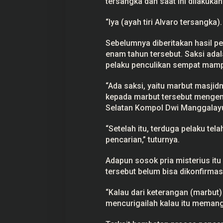
tersangka dan saat ini dilakuka
“Iya (ayah tiri Alvaro tersangka).
Sebelumnya diberitakan hasil p
enam tahun tersebut. Saksi ad
pelaku
penculikan
sempat mampir
“Ada saksi, yaitu marbut masji
kepada marbut tersebut mengena
Selatan Kompol Dwi Manggalayud
“Setelah itu, terduga pelaku te
pencarian,” tuturnya.
Adapun sosok pria misterius itu m
tersebut belum bisa dikonfirmas
“Kalau dari keterangan (marbut
mencurigailah kalau itu memang 