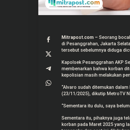
a
n
g
g
r
a
h
a
Mitrapost.com
–
Seorang bocah
n
J
di Pesanggrahan,
Jakarta Selat
a
tersebut sebelumnya diduga dicu
k
s
e
Kapolsek Pesanggrahan AKP Sea
l
membenarkan bahwa korban ditem
D
i
kepolisian masih melakukan peny
t
e
m
“Alvaro sudah ditemukan dalam 
u
(23/11/2025), dikutip MetroTV 
k
a
n
“Sementara itu dulu, saya belum 
T
e
w
Sementara itu, pihaknya juga te
a
korban pada Maret 2025 yang lalu
s