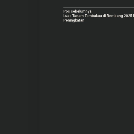
N
Pos sebelumnya
Luas Tanam Tembakau di Rembang 2025 
a
Peningkatan
v
i
g
a
s
i
p
o
s