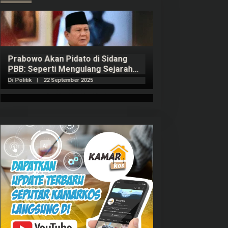
Prabowo Akan Pidato di Sidang
Hitungan Harta 
PBB: Seperti Mengulang Sejarah
Sahroni menurut
Sang Ayah
Di Politik
|
22 September 2025
Di Politik
|
1 Septembe