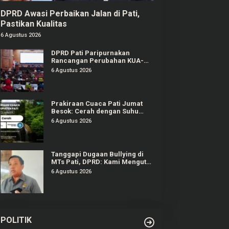
DPRD Awasi Perbaikan Jalan di Pati,
Pastikan Kualitas
6 Agustus 2026
DPRD Pati Paripurnakan
Rancangan Perubahan KUA-
PPAS APBD Tahun 2026
6 Agustus 2026
Prakiraan Cuaca Pati Jumat
Besok: Cerah dengan Suhu
Capai 31 °C
6 Agustus 2026
Tanggapi Dugaan Bullying di
MTs Pati, DPRD: Kami Mengutuk
Perbuatan Itu
6 Agustus 2026
POLITIK