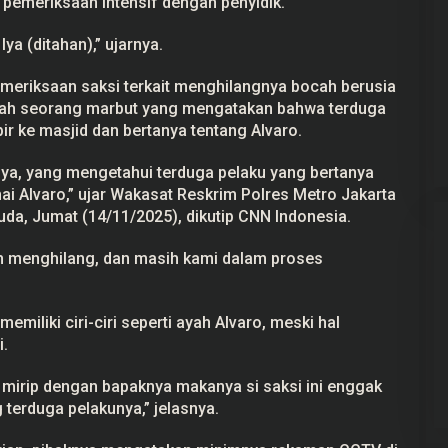
n pemeriksaan intensif dengan penyidik.
 Iya (ditahan),” ujarnya.
emeriksaan saksi terkait menghilangnya bocah berusia
alah seorang marbut yang mengatakan bahwa terduga
 ke masjid dan bertanya tentang Alvaro.
dnya, yang mengetahui terduga pelaku yang bertanya
i Alvaro,” ujar Wakasat Reskrim Polres Metro Jakarta
a, Jumat (14/11/2025), dikutip CNN Indonesia.
lah menghilang, dan masih kami dalam proses
emiliki ciri-ciri seperti ayah Alvaro, meski hal
i.
) mirip dengan bapaknya makanya si saksi ini enggak
terduga pelakunya,” jelasnya.