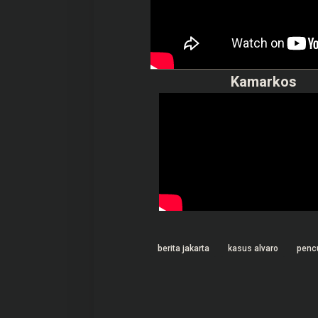
Kamarkos
berita jakarta
kasus alvaro
penc