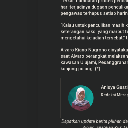
Terkait hambatan proses penca
hari terjadinya dugaan penculi
pengawas terhapus setiap harin
“Kalau untuk penculikan masih 
keterangan saksi yang marbut t
mengetahui kejadian tersebut,” t
Alvaro Kiano Nugroho dinyatakan
saat Alvaro berangkat melaksan
kawasan Ulujami, Pesanggrahan,
kunjung pulang. (*)
Anisya Gusti
Redaksi Mitra
Dapatkan update berita pilihan da
News. silahkan Klik Ta