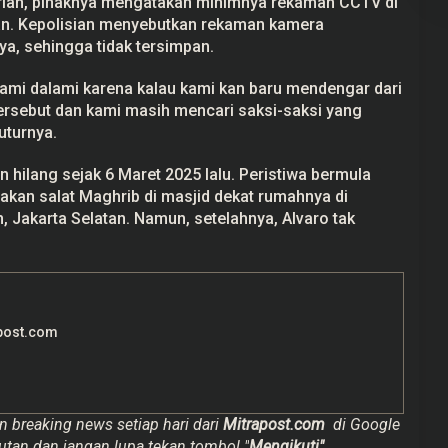
rian, pihaknya mengatakan minimnya rekaman
CCTV
di
kan. Kepolisian menyebutkan rekaman kamera
ya, sehingga tidak tersimpan.
kami dalami karena kalau kami kan baru mendengar dari
ersebut dan kami masih mencari saksi-saksi yang
uturnya.
 hilang sejak 6 Maret 2025 lalu. Peristiwa bermula
akan salat Maghrib di masjid dekat rumahnya di
 Jakarta Selatan. Namun, setelahnya, Alvaro tak
post.com
n breaking news setiap hari dari
Mitrapost.com
di Google
utan dan jangan lupa tekan tombol "
Mengikuti"