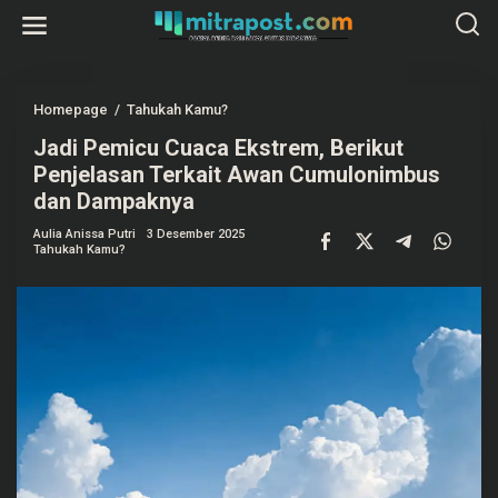
L
e
w
a
t
i
k
Homepage
/
Tahukah Kamu?
J
e
a
k
Jadi Pemicu Cuaca Ekstrem, Berikut
d
o
i
Penjelasan Terkait Awan Cumulonimbus
n
P
t
e
dan Dampaknya
e
m
n
i
Aulia Anissa Putri
3 Desember 2025
c
Tahukah Kamu?
u
C
u
a
c
a
E
k
s
t
r
e
m
,
B