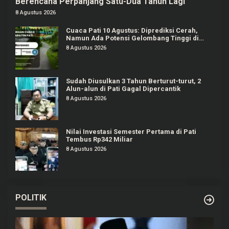
Berencana Perpanjang Satu-Dua Tahun Lagi
8 Agustus 2026
Cuaca Pati 10 Agustus: Diprediksi Cerah,
Namun Ada Potensi Gelombang Tinggi di
Perairan Jateng
8 Agustus 2026
Sudah Diusulkan 3 Tahun Berturut-turut, 2
Alun-alun di Pati Gagal Dipercantik
8 Agustus 2026
Nilai Investasi Semester Pertama di Pati
Tembus Rp342 Miliar
8 Agustus 2026
POLITIK