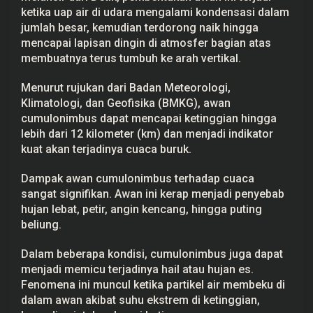
u
ketika uap air di udara mengalami kondensasi dalam
l
jumlah besar, kemudian terdorong naik hingga
o
n
mencapai lapisan dingin di atmosfer bagian atas
i
membuatnya terus tumbuh ke arah vertikal.
m
b
u
Menurut rujukan dari Badan Meteorologi,
s
Klimatologi, dan Geofisika (BMKG), awan
d
a
cumulonimbus dapat mencapai ketinggian hingga
n
lebih dari 12 kilometer (km) dan menjadi indikator
D
a
kuat akan terjadinya cuaca buruk.
m
p
a
Dampak awan cumulonimbus terhadap cuaca
k
sangat signifikan. Awan ini kerap menjadi penyebab
n
hujan lebat, petir, angin kencang, hingga puting
y
a
beliung.
Dalam beberapa kondisi, cumulonimbus juga dapat
menjadi memicu terjadinya hail atau hujan es.
Fenomena ini muncul ketika partikel air membeku di
dalam awan akibat suhu ekstrem di ketinggian,