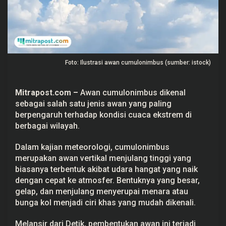
e
r
i
k
u
t
P
e
Foto: Ilustrasi awan cumulonimbus (sumber: istock)
n
j
e
l
Mitrapost.com
–
Awan cumulonimbus
dikenal
a
sebagai salah satu jenis awan yang paling
s
a
berpengaruh terhadap kondisi
cuaca ekstrem
di
n
berbagai wilayah.
T
e
r
Dalam kajian meteorologi, cumulonimbus
k
a
merupakan awan vertikal menjulang tinggi yang
i
biasanya terbentuk akibat udara hangat yang naik
t
dengan cepat ke
atmosfer
. Bentuknya yang besar,
A
w
gelap, dan menjulang menyerupai menara atau
a
bunga kol menjadi ciri khas yang mudah dikenali.
n
C
u
Melansir dari Detik, pembentukan awan ini terjadi
m