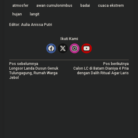
atmosfer
awan cumulonimbus
badai
cuaca ekstrem
hujan
langit
Editor: Aulia Anissa Putri
Ikuti Kami
N
Pos sebelumnya
Pos berikutnya
Longsor Landa Dusun Genuk
Calon LC di Batam Dianiya 4 Pria
a
Tulungagung, Rumah Warga
dengan Dalih Ritual Agar Laris
Jebol
v
i
g
a
s
i
p