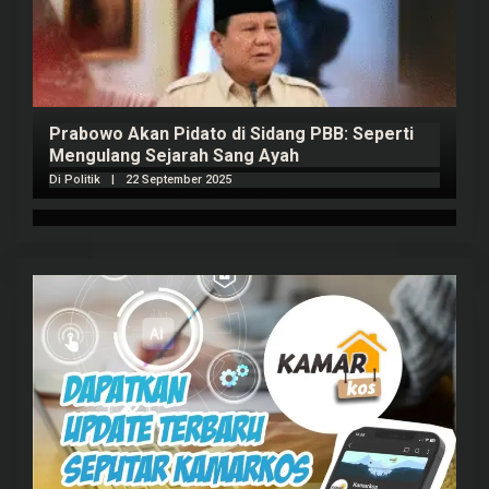
Prabowo Akan Pidato di Sidang PBB: Seperti
H
Mengulang Sejarah Sang Ayah
m
Di Politik
|
22 September 2025
Di 