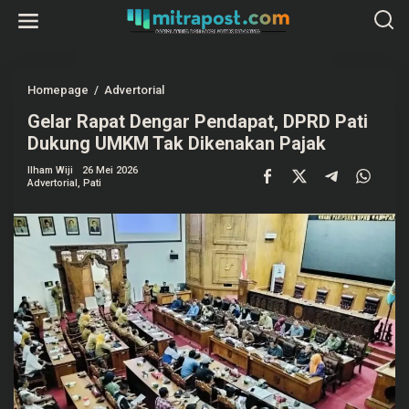
L
e
w
a
t
i
k
Homepage
/
Advertorial
G
e
e
k
Gelar Rapat Dengar Pendapat, DPRD Pati
l
o
a
Dukung UMKM Tak Dikenakan Pajak
n
r
t
R
e
Ilham Wiji
26 Mei 2026
a
Advertorial
,
Pati
n
p
a
t
D
e
n
g
a
r
P
e
n
d
a
p
a
t