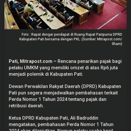
,
D
P
R
D
P
a
t
Foto : Rapat dengar pendapat di Ruang Rapat Paripurna DPRD
i
Kabupaten Pati bersama dengan PKL. (Sumber. Mitrapost.com/
D
Ilham)
u
k
u
n
Pati, Mitrapost.com
–
Rencana penarikan pajak bagi
g
pelaku UMKM yang memiliki omzet di atas Rp6 juta
U
M
menjadi polemik di Kabupaten
Pati
.
K
M
Dewan Perwakilan Rakyat Daerah (DPRD) Kabupaten
T
a
Pati pun segera menjadwalkan pembahasan terkait
k
Perda Nomor 1 Tahun 2024 tentang pajak dan
D
i
retribusi daerah.
k
e
n
Ketua DPRD Kabupaten Pati, Ali Badruddin
a
mengatakan, pembahasan Perda Nomor 1 Tahun
k
2024 akan dilanjutkan. Namun pelaku usaha kecil
a