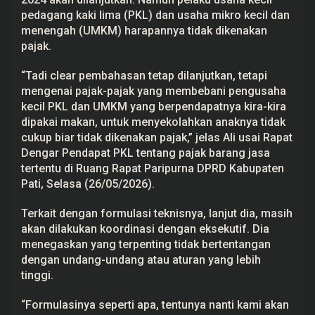
n
pedagang kaki lima (PKL) dan usaha mikro kecil dan
P
menengah (UMKM) harapannya tidak dikenakan
a
j
pajak.
a
k
“Tadi clear pembahasan tetap dilanjutkan, tetapi
mengenai pajak-pajak yang membebani pengusaha
kecil PKL dan UMKM yang berpendapatnya kira-kira
dipakai makan, untuk menyekolahkan anaknya tidak
cukup biar tidak dikenakan pajak,” jelas Ali usai Rapat
Dengar Pendapat PKL tentang pajak barang jasa
tertentu di Ruang Rapat Paripurna DPRD Kabupaten
Pati, Selasa (26/05/2026).
Terkait dengan formulasi teknisnya, lanjut dia, masih
akan dilakukan koordinasi dengan eksekutif. Dia
menegaskan yang terpenting tidak bertentangan
dengan undang-undang atau aturan yang lebih
tinggi.
“Formulasinya seperti apa, tentunya nanti kami akan