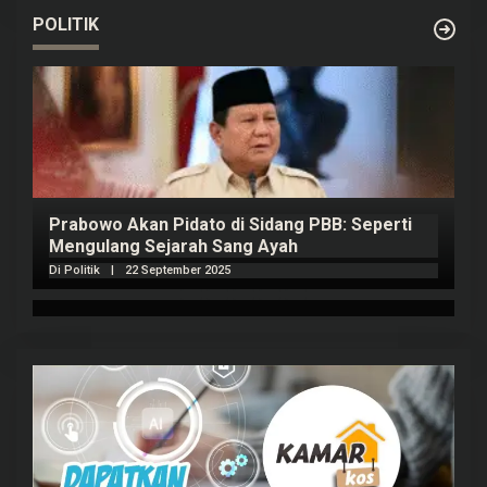
POLITIK
Prabowo Akan Pidato di Sidang PBB: Seperti
H
Mengulang Sejarah Sang Ayah
m
Di Politik
|
22 September 2025
Di 