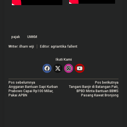
pajak
UMKM
Writer: ilham wiji
Editor: agriantika fallent
Ikuti Kami
N
Pos sebelumnya
Pos berikutnya
Anggaran Bantuan Sapi Kurban
Tangani Banjir di Batangan Pati,
a
Prabowo Capai Rp100 Miliar,
BPBD Minta Bantuan BBWS
Pakai APBN
Pasang Kawat Bronjong
v
i
g
a