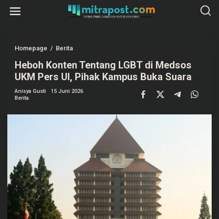
L
e
w
a
t
i
k
Homepage
/
Berita
H
e
e
k
Heboh Konten Tentang LGBT di Medsos
b
o
o
UKM Pers UI, Pihak Kampus Buka Suara
n
h
t
K
e
Anisya Gusti
15 Juni 2026
o
Berita
n
n
t
e
n
T
e
n
t
a
n
g
L
G
B
T
d
i