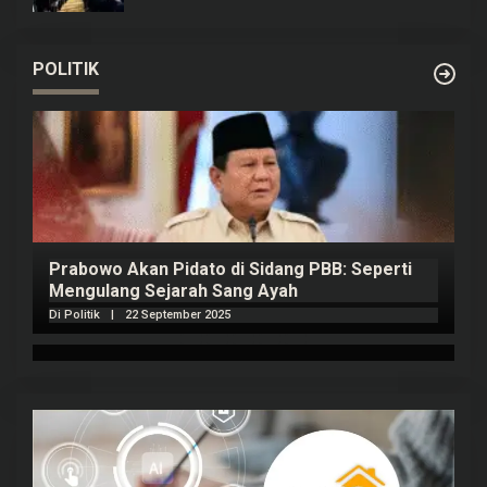
POLITIK
Prabowo Akan Pidato di Sidang PBB: Seperti
H
Mengulang Sejarah Sang Ayah
m
Di Politik
|
22 September 2025
Di 