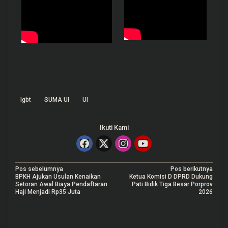
lgbt
SUMA UI
UI
Ikuti Kami
N
Pos sebelumnya
Pos berikutnya
BPKH Ajukan Usulan Kenaikan
Ketua Komisi D DPRD Dukung
a
Setoran Awal Biaya Pendaftaran
Pati Bidik Tiga Besar Porprov
Haji Menjadi Rp35 Juta
2026
v
i