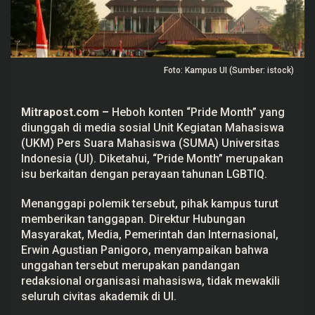
M
e
d
s
o
s
Foto: Kampus UI (Sumber: istock)
U
K
M
P
Mitrapost.com
–
Heboh konten “Pride Month” yang
e
r
diunggah di media sosial Unit Kegiatan Mahasiswa
s
(UKM) Pers Suara Mahasiswa (SUMA) Universitas
U
I
Indonesia (UI). Diketahui, “Pride Month” merupakan
,
isu berkaitan dengan perayaan tahunan LGBTIQ.
P
i
h
Menanggapi polemik tersebut, pihak kampus turut
a
memberikan tanggapan. Direktur Hubungan
k
K
Masyarakat, Media, Pemerintah dan Internasional,
a
Erwin Agustian Panigoro, menyampaikan bahwa
m
p
unggahan tersebut merupakan pandangan
u
redaksional organisasi mahasiswa, tidak mewakili
s
B
seluruh civitas akademik di UI.
u
k