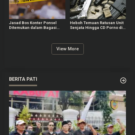
Jasad Bos Konter Ponsel
Heboh Temuan Ratusan Unit
Ditemukan dalam Bagasi
Senjata Hingga CD Porno di
Mobil, Diduga Korban
Sekolah Swasta Jaksel,
Perampokan
Polisi Masih Selidiki
View More
BERITA PATI