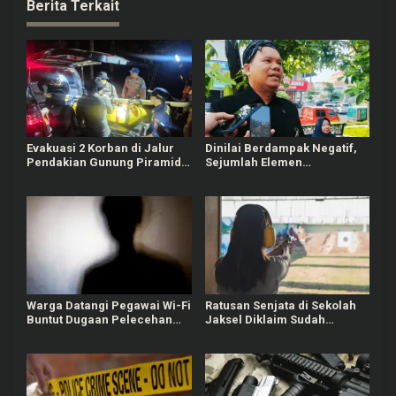
Berita Terkait
Evakuasi 2 Korban di Jalur
Dinilai Berdampak Negatif,
Pendakian Gunung Piramid
Sejumlah Elemen
Bondowoso Tuntas Dilakukan
Masyarakat Tayu Tolak
Sound Horeg
Warga Datangi Pegawai Wi-Fi
Ratusan Senjata di Sekolah
Buntut Dugaan Pelecehan
Jaksel Diklaim Sudah
Verbal terhadap Anak di
Berizin, Awalnya untuk
Bawah Umur
Kegiatan Ekskul