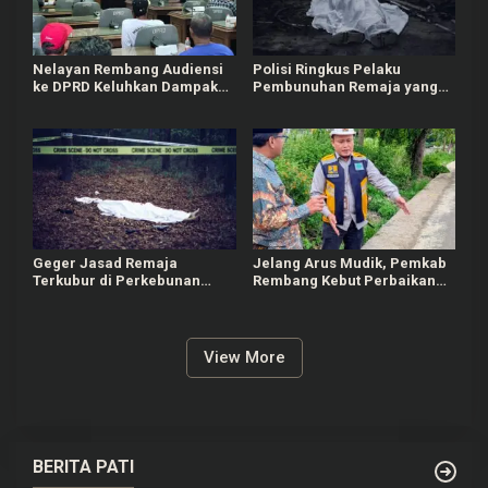
Nelayan Rembang Audiensi
Polisi Ringkus Pelaku
ke DPRD Keluhkan Dampak
Pembunuhan Remaja yang
Kenaikan Solar
Terkubur di Perkebunan
Sedan Rembang
Geger Jasad Remaja
Jelang Arus Mudik, Pemkab
Terkubur di Perkebunan
Rembang Kebut Perbaikan
Sedan Rembang
Jalan Rusak
View More
BERITA PATI