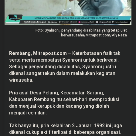
a
s
,
P
r
i
Foto: Syahroni, penyandang disabilitas yang tetap ulet
a
A
berwirausaha/Mitrapost.com/Aly Reza
s
a
l
Rembang,
Mitrapost.com
–
Keterbatasan fisik tak
S
a
serta merta membatasi Syahroni untuk berkreasi.
r
Sebagai penyandang disabilitas, Syahroni justru
a
n
dikenal sangat tekun dalam melakukan kegiatan
g
wirausaha.
T
e
t
Pria asal Desa Pelang, Kecamatan Sarang,
a
Kabupaten Rembang itu sehari-hari memproduksi
p
U
dan menjual kerupuk dan kacang yang diolah
l
menjadi cemilan.
e
t
B
Tak hanya itu, pria kelahiran 2 Januari 1992 ini juga
e
r
dikenal cukup aktif terlibat di beberapa organisasi.
w