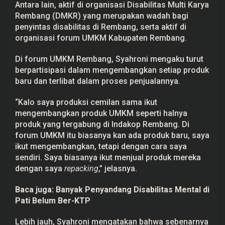
Antara lain, aktif di organisasi Disabilitas Multi Karya
i
r
Rembang (DMKR) yang merupakan wadah bagi
a
penyintas disabilitas di Rembang, serta aktif di
u
s
organisasi forum UMKM Kabupaten Rembang.
a
h
Di forum UMKM Rembang, Syahroni mengaku turut
a
berpartisipasi dalam mengembangkan setiap produk
baru dan terlibat dalam proses penjualannya.
“Kalo saya produksi cemilan sama ikut
mengembangkan produk UMKM seperti halnya
produk yang tergabung di Indakop Rembang. Di
forum UMKM itu biasanya kan ada produk baru, saya
ikut mengembangkan, tetapi dengan cara saya
sendiri. Saya biasanya ikut menjual produk mereka
dengan saya
repacking
,” jelasnya.
Baca juga:
Banyak Penyandang Disabilitas Mental di
Pati Belum Ber-KTP
Lebih jauh, Syahroni mengatakan bahwa sebenarnya