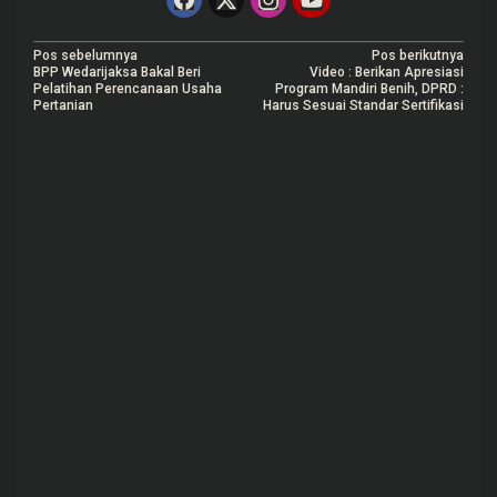
N
Pos sebelumnya
Pos berikutnya
BPP Wedarijaksa Bakal Beri
Video : Berikan Apresiasi
a
Pelatihan Perencanaan Usaha
Program Mandiri Benih, DPRD :
Pertanian
Harus Sesuai Standar Sertifikasi
v
i
g
a
s
i
p
o
s