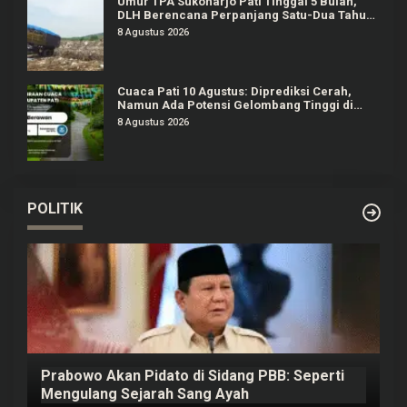
Umur TPA Sukoharjo Pati Tinggal 5 Bulan,
DLH Berencana Perpanjang Satu-Dua Tahun
Lagi
8 Agustus 2026
Cuaca Pati 10 Agustus: Diprediksi Cerah,
Namun Ada Potensi Gelombang Tinggi di
Perairan Jateng
8 Agustus 2026
POLITIK
Prabowo Akan Pidato di Sidang PBB: Seperti
H
Mengulang Sejarah Sang Ayah
m