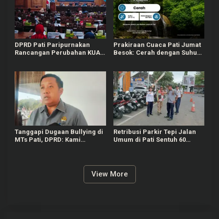
DPRD Pati Paripurnakan
Prakiraan Cuaca Pati Jumat
Rancangan Perubahan KUA-
Besok: Cerah dengan Suhu
PPAS APBD Tahun 2026
Capai 31 °C
Tanggapi Dugaan Bullying di
Retribusi Parkir Tepi Jalan
MTs Pati, DPRD: Kami
Umum di Pati Sentuh 60
Mengutuk Perbuatan Itu
Persen dari Target Rp625
Juta
View More