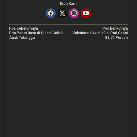
Ikuti Kami
N
Pos sebelumnya
Pos berikutnya
Pria Paruh Baya di Sulsel Cabuli
Vaksinasi Covid-19 di Pati Capai
a
Anak Tetangga
83,70 Persen
v
i
g
a
s
i
p
o
s