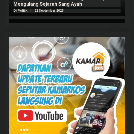
Mengulang Sejarah Sang Ayah
m
Di Politik
|
22 September 2025
Di 