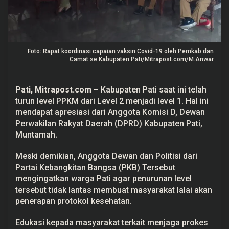
r
a
k
a
t
D
Foto: Rapat koordinasi capaian vaksin Covid-19 oleh Pemkab dan
i
i
Camat se Kabupaten Pati/Mitrapost.com/M.Anwar
m
b
a
Pati, Mitrapost.com
– Kabupaten Pati saat ini telah
u
T
turun level PPKM dari Level 2 menjadi level 1. Hal ini
e
mendapat apresiasi dari Anggota Komisi D, Dewan
t
a
Perwakilan Rakyat Daerah (DPRD) Kabupaten Pati,
p
Muntamah.
T
a
a
Meski demikian, Anggota Dewan dan Politisi dari
t
Partai Kebangkitan Bangsa (PKB) Tersebut
i
P
mengingatkan warga Pati agar penurunan level
r
tersebut tidak lantas membuat masyarakat lalai akan
o
k
penerapan protokol kesehatan.
e
s
Edukasi kepada masyarakat terkait menjaga prokes