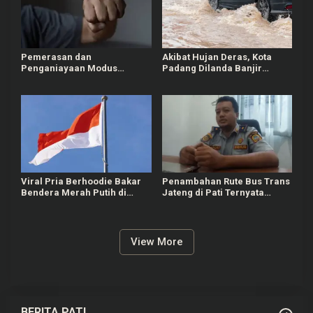
Pemerasan dan
Akibat Hujan Deras, Kota
Penganiayaan Modus
Padang Dilanda Banjir
Kencan Sesama Jenis
hingga Hanyutkan
Terjadi di Medan
Kendaraan Warga
Viral Pria Berhoodie Bakar
Penambahan Rute Bus Trans
Bendera Merah Putih di
Jateng di Pati Ternyata
Bandung, Polisi Selidiki
Masih Proses Masterplan
Pelaku
View More
BERITA PATI