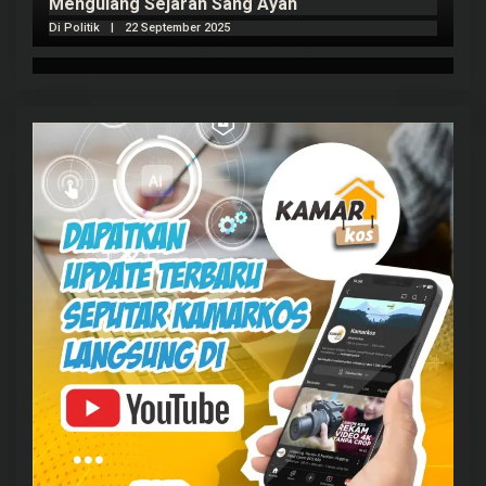
Mengulang Sejarah Sang Ayah
m
Di Politik
|
22 September 2025
Di 