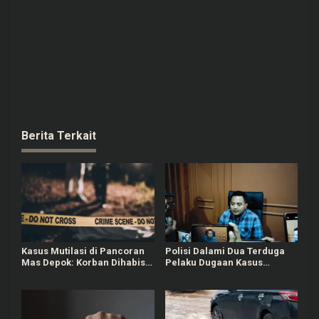
Berita Terkait
Kasus Mutilasi di Pancoran
Polisi Dalami Dua Terduga
Mas Depok: Korban Dihabisi
Pelaku Dugaan Kasus
Nyawanya oleh Kenalan dari
Bullying Siswa MTs di Pati
Medsos