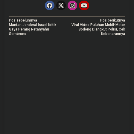
N
Pos sebelumnya
Pos berikutnya
Mantan Jenderal Israel Kritik
Viral Video Puluhan Mobil-Motor
a
Gaya Perang Netanyahu
Bodong Diangkut Polisi, Cek
Sembrono
Kebenarannya
v
i
g
a
s
i
p
o
s