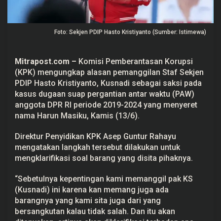
a
f
H
a
Foto: Sekjen PDIP Hasto Kristiyanto (Sumber: Istimewa)
s
t
o
K
Mitrapost.com
–
Komisi Pemberantasan Korupsi
r
(KPK) mengungkap alasan pemanggilan Staf Sekjen
i
s
PDIP Hasto Kristiyanto, Kusnadi sebagai saksi pada
t
kasus dugaan suap pergantian antar waktu (PAW)
i
y
anggota DPR RI periode 2019-2024 yang menyeret
a
nama Harun Masiku, Kamis (13/6).
n
t
o
Direktur Penyidikan KPK Asep Guntur Rahayu
mengatakan langkah tersebut dilakukan untuk
mengklarifikasi soal barang yang disita pihaknya.
“Sebetulnya kepentingan kami memanggil pak KS
(Kusnadi) ini karena kan memang juga ada
barangnya yang kami sita juga dari yang
bersangkutan kalau tidak salah. Dan itu akan