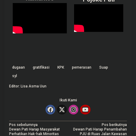
dugaan
gratifikasi
KPK
pemerasan
Suap
syl
Editor: Lisa Asma Uun
Ikuti Kami
N
Pos sebelumnya
Pos berikutnya
Dewan Pati Harap Masyarakat
Dewan Pati Harap Penambahan
a
Perhatikan Hak-hak Minoritas
PJU di Ruas Jalan Kawasan