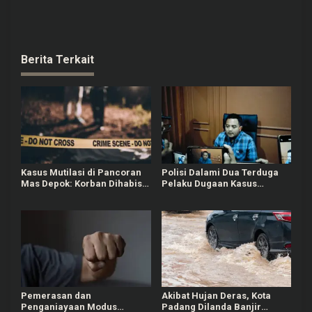
Berita Terkait
Kasus Mutilasi di Pancoran
Polisi Dalami Dua Terduga
Mas Depok: Korban Dihabisi
Pelaku Dugaan Kasus
Nyawanya oleh Kenalan dari
Bullying Siswa MTs di Pati
Medsos
Pemerasan dan
Akibat Hujan Deras, Kota
Penganiayaan Modus
Padang Dilanda Banjir