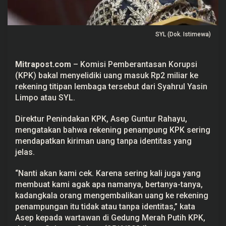
M
a
s
u
SYL (Dok. Istimewa)
k
k
e
R
Mitrapost.com
– Komisi Pemberantasan Korupsi
e
k
(
KPK
) bakal menyelidiki uang masuk Rp2 miliar ke
e
rekening titipan lembaga tersebut dari Syahrul Yasin
n
i
Limpo atau SYL.
n
g
Direktur Penindakan KPK, Asep Guntur Rahayu,
P
e
mengatakan bahwa rekening penampung KPK sering
n
mendapatkan kiriman uang tanpa identitas yang
a
m
jelas.
p
u
n
“Nanti akan kami cek. Karena sering kali juga yang
g
membuat kami agak apa namanya, bertanya-tanya,
d
kadangkala orang mengembalikan uang ke rekening
a
r
penampungan itu tidak atau tanpa identitas,” kata
i
Asep kepada wartawan di Gedung Merah Putih KPK,
S
Y