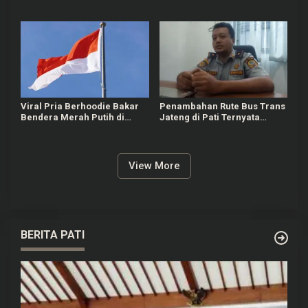
Kencan Sesama Jenis
hingga Hanyutkan
Terjadi di Medan
Kendaraan Warga
Viral Pria Berhoodie Bakar
Penambahan Rute Bus Trans
Bendera Merah Putih di
Jateng di Pati Ternyata
Bandung, Polisi Selidiki
Masih Proses Masterplan
Pelaku
View More
BERITA PATI