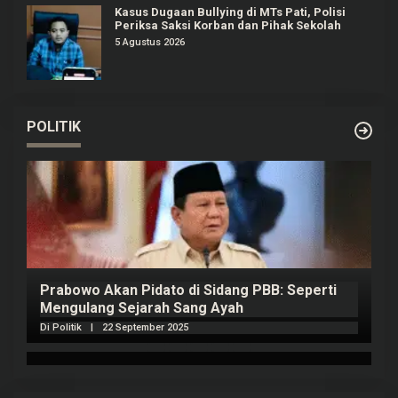
Kasus Dugaan Bullying di MTs Pati, Polisi
Periksa Saksi Korban dan Pihak Sekolah
5 Agustus 2026
POLITIK
Prabowo Akan Pidato di Sidang PBB: Seperti
H
Mengulang Sejarah Sang Ayah
m
Di Politik
|
22 September 2025
Di 