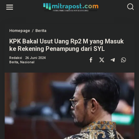
L
e
w
a
t
i
k
Homepage
/
Berita
K
e
P
k
KPK Bakal Usut Uang Rp2 M yang Masuk
K
o
B
ke Rekening Penampung dari SYL
n
a
t
k
e
Redaksi
26 Juni 2024
a
Berita
,
Nasional
n
l
U
s
u
t
U
a
n
g
R
p
2
M
y
a
n
g