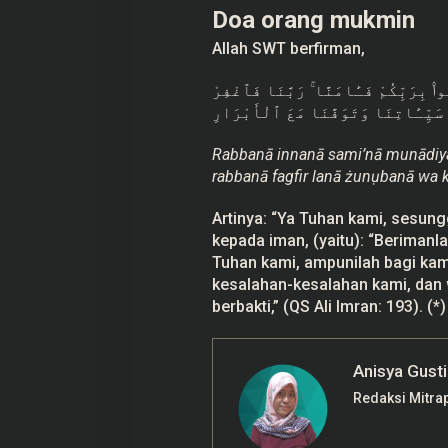
Doa orang mukmin
Allah SWT berfirman,
۟ بِرَبِّكُمْ فَـَٔامَنَّا ۚ رَبَّنَا فَٱغْفِرْ
سَيِّـَٔاتِنَا وَتَوَفَّنَا مَعَ ٱلْأَبْرَارِ
Rabbanā innanā sami’nā munādiya
rabbanā fagfir lanā żunụbanā wa ka
Artinya: “Ya Tuhan kami, sesu
kepada iman, (yaitu): “Beriman
Tuhan kami, ampunilah bagi kam
kesalahan-kesalahan kami, dan
berbakti,” (QS Ali Imran: 193). (*)
Anisya Gusti
Redaksi Mitra