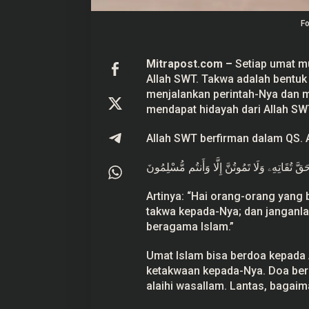
Fo
Mitrapost.com –
Setiap umat m
Allah SWT.
Takwa
adalah bentuk
Gerindra Tudi
Main’ dengan 
menjalankan perintah-Nya dan m
Bersatu
mendapat hidayah dari Allah SW
Di Pati, Politik
|
2
Allah SWT berfirman dalam QS. A
ّهَ حَقَّ تُقَاتِهِۦ وَلَا تَمُوتُنَّ إِلَّا وَأَنتُم مُّسْلِمُونَ
Artinya: “Hai orang-orang yang
takwa kepada-Nya; dan janganla
beragama Islam.”
Umat Islam bisa berdoa kepada 
ketakwaan kepada-Nya. Doa beri
alaihi wasallam. Lantas, bagai