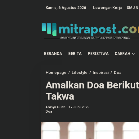
L
e
tutup
Kamis, 6 Agustus 2026
Lowongan Kerja
SMJ N
w
a
t
i
k
e
k
o
n
t
BERANDA
BERITA
PERISTIWA
DAERAH
e
n
Homepage
/
Lifestyle
/
Inspirasi
/
Doa
A
m
Amalkan Doa Berikut
a
l
k
Takwa
a
n
D
Anisya Gusti
17 Juni 2025
o
Doa
a
B
e
r
i
k