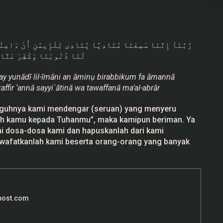
رَّبَّنَآ إِنَّنَا سَمِعْنَا مُنَادِيًا يُنَادِى لِلْإِيمَٰنِ أَنْ ءَامِنُوا
لَنَا ذُنُوبَنَا وَكَفِّرْ عَنَّا 
y yunādī lil-īmāni an āminụ birabbikum fa āmannā
ffir ‘annā sayyi`ātinā wa tawaffanā ma’al-abrār
ngguhnya kami mendengar (seruan) yang menyeru
lah kamu kepada Tuhanmu”, maka kamipun beriman. Ya
i dosa-dosa kami dan hapuskanlah dari kami
 wafatkanlah kami beserta orang-orang yang banyak
post.com