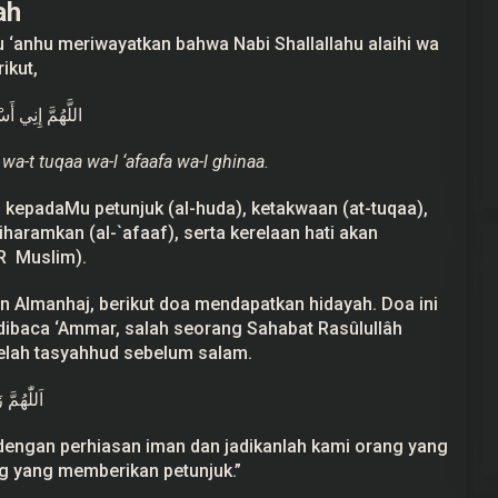
ah
u ‘anhu meriwayatkan bahwa Nabi Shallallahu alaihi wa
ikut,
اللَّهُمَّ إِنِي 
a-t tuqaa wa-l ‘afaafa wa-l ghinaa.
 kepadaMu petunjuk (al-huda), ketakwaan (at-tuqaa),
iharamkan (al-`afaaf), serta kerelaan hati akan
HR Muslim).
man Almanhaj, berikut doa mendapatkan hidayah. Doa ini
dibaca ‘Ammar, salah seorang Sahabat Rasûlullâh
etelah tasyahhud sebelum salam.
اَللّٰهُمَّ
mi dengan perhiasan iman dan jadikanlah kami orang yang
g yang memberikan petunjuk.”