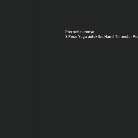
N
Pos sebelumnya
3 Pose Yoga untuk Ibu Hamil Trimester P
a
v
i
g
a
s
i
p
o
s