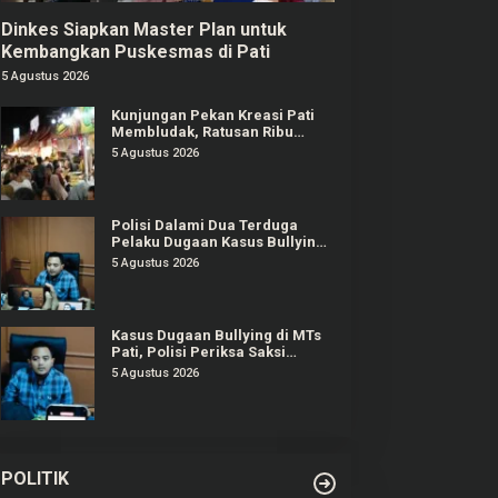
Dinkes Siapkan Master Plan untuk
Kembangkan Puskesmas di Pati
5 Agustus 2026
Kunjungan Pekan Kreasi Pati
Membludak, Ratusan Ribu
Orang Padati Kawasan Alun-
5 Agustus 2026
alun Pati
Polisi Dalami Dua Terduga
Pelaku Dugaan Kasus Bullying
Siswa MTs di Pati
5 Agustus 2026
Kasus Dugaan Bullying di MTs
Pati, Polisi Periksa Saksi
Korban dan Pihak Sekolah
5 Agustus 2026
POLITIK