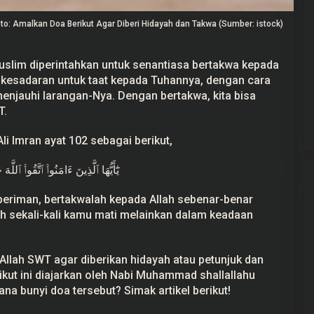
to: Amalkan Doa Berikut Agar Diberi Hidayah dan Takwa (Sumber: istock)
uslim diperintahkan untuk senantiasa bertakwa kepada
 kesadaran untuk taat kepada Tuhannya, dengan cara
ng Ketua Pansus ‘Ada
Prabowo Akan Pidato di Sidang
Masyarakat Pati
PBB: Seperti Mengulang Sejarah
enjauhi larangan-Nya. Dengan bertakwa, kita bisa
Sang Ayah
T.
5 September 2025
Di Politik
|
22 September 2025
li Imran ayat 102 sebagai berikut,
يَٰٓأَيُّهَا ٱلَّذِينَ ءَامَنُوا۟ ٱتَّقُوا۟ ٱللَ
 beriman, bertakwalah kepada Allah sebenar-benar
h sekali-kali kamu mati melainkan dalam keadaan
Allah SWT agar diberikan
hidayah
atau petunjuk dan
kut ini diajarkan oleh Nabi Muhammad shallallahu
mana bunyi
doa
tersebut? Simak artikel berikut!