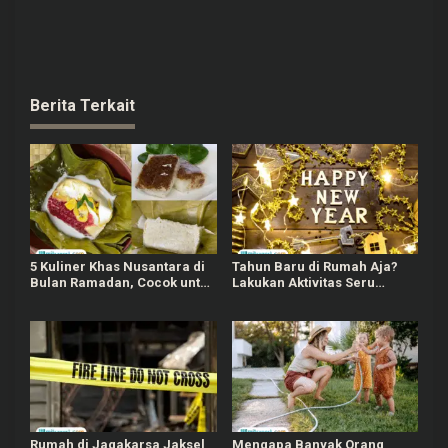
Berita Terkait
5 Kuliner Khas Nusantara di
Tahun Baru di Rumah Aja?
Bulan Ramadan, Cocok untuk
Lakukan Aktivitas Seru
Berbuka Puasa
Berikut Agar Tidak Bosan!
Rumah di Jagakarsa Jaksel
Mengapa Banyak Orang