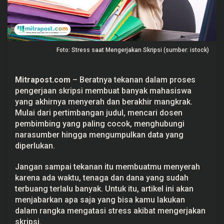
i
p
s
i
?
L
Foto: Stress saat Mengerjakan Skripsi (sumber: istock)
a
k
u
k
Mitrapost.com
– Beratnya tekanan dalam proses
a
n
pengerjaan
skripsi
membuat banyak mahasiswa
H
yang akhirnya menyerah dan berakhir mangkrak.
a
l
Mulai dari pertimbangan judul, mencari dosen
I
pembimbing yang paling cocok, menghubungi
n
i
narasumber hingga mengumpulkan data yang
!
diperlukan.
Jangan sampai tekanan itu membuatmu menyerah
karena ada waktu, tenaga dan dana yang sudah
terbuang terlalu banyak. Untuk itu, artikel ini akan
menjabarkan apa saja yang bisa kamu lakukan
dalam rangka mengatasi stress akibat mengerjakan
skripsi.