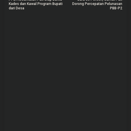
a
Kades dan Kawal Program Bupati
Dorong Percepatan Pelunasan
dari Desa
PBB-P2
v
i
g
a
s
i
p
o
s