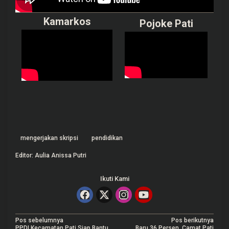
Kamarkos
Pojoke Pati
mengerjakan skripsi
pendidikan
Editor: Aulia Anissa Putri
Ikuti Kami
N
Pos sebelumnya
Pos berikutnya
PPDI Kecamatan Pati Siap Bantu
Baru 36 Persen, Camat Pati