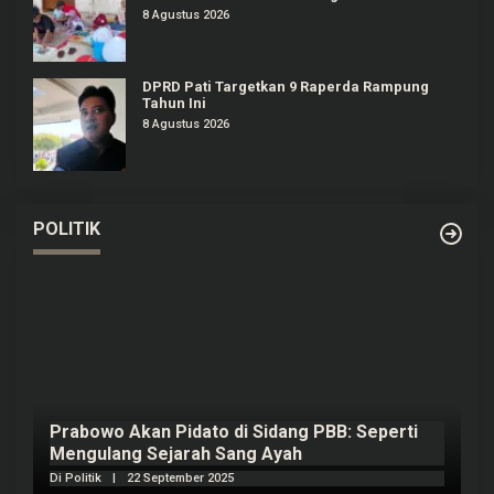
8 Agustus 2026
DPRD Pati Targetkan 9 Raperda Rampung
Tahun Ini
8 Agustus 2026
POLITIK
Prabowo Akan Pidato di Sidang PBB: Seperti
H
Mengulang Sejarah Sang Ayah
m
Di Politik
|
22 September 2025
Di 