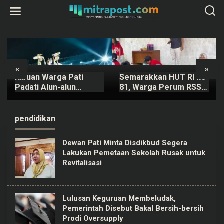
L
e
w
a
t
i
k
e
k
«
»
o
Ribuan Warga Pati
Semarakkan HUT RI ke-
n
t
Padati Alun-alun
81, Warga Perum RSS
e
Saksikan Festival Adhi
Sidokerto Pati Gelar
n
Loka 2026
Berbagai Lomba
pendidikan
Dewan Pati Minta Disdikbud Segera
Lakukan Pemetaan Sekolah Rusak untuk
Revitalisasi
Lulusan Keguruan Membeludak,
Pemerintah Disebut Bakal Bersih-bersih
Prodi Oversupply