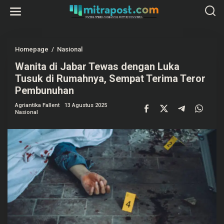
L
e
w
a
t
i
k
Homepage
/
Nasional
W
e
a
k
Wanita di Jabar Tewas dengan Luka
n
o
i
Tusuk di Rumahnya, Sempat Terima Teror
n
t
t
a
Pembunuhan
e
d
n
i
Agriantika Fallent
13 Agustus 2025
J
Nasional
a
b
a
r
T
e
w
a
s
d
e
n
g
a
n