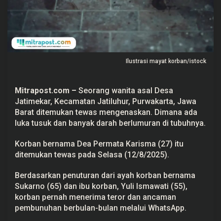
L
u
k
a
T
u
s
u
Ilustrasi mayat korban/istock
k
d
i
R
Mitrapost.com
–
Seorang wanita asal Desa
u
Jatimekar, Kecamatan Jatiluhur, Purwakarta, Jawa
m
a
Barat ditemukan tewas mengenaskan. Dimana ada
h
luka tusuk dan banyak darah berlumuran di tubuhnya.
n
y
a
Korban bernama Dea Permata Karisma (27) itu
,
S
ditemukan tewas pada Selasa (12/8/2025).
e
m
Berdasarkan penuturan dari ayah korban bernama
p
a
Sukarno (65) dan ibu korban, Yuli Ismawati (55),
t
korban pernah menerima teror dan ancaman
T
e
pembunuhan berbulan-bulan melalui WhatsApp.
r
i