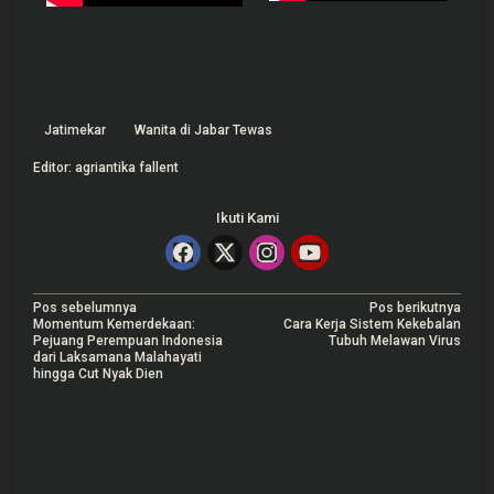
Jatimekar
Wanita di Jabar Tewas
Editor: agriantika fallent
Ikuti Kami
N
Pos sebelumnya
Pos berikutnya
Momentum Kemerdekaan:
Cara Kerja Sistem Kekebalan
a
Pejuang Perempuan Indonesia
Tubuh Melawan Virus
dari Laksamana Malahayati
v
hingga Cut Nyak Dien
i
g
a