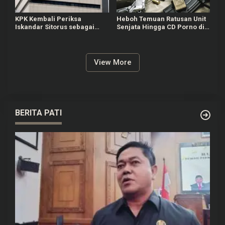
KPK Kembali Periksa
Heboh Temuan Ratusan Unit
Iskandar Sitorus sebagai
Senjata Hingga CD Porno di
Saksi di Kasus Dugaan
Sekolah Swasta Jaksel,
Korupsi DJBC
Polisi Masih Selidiki
View More
BERITA PATI