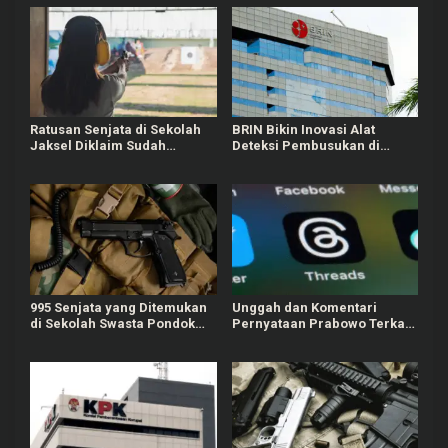
Ratusan Senjata di Sekolah
BRIN Bikin Inovasi Alat
Jaksel Diklaim Sudah
Deteksi Pembusukan di
Berizin, Awalnya untuk
Ompreng MBG
Kegiatan Ekskul
995 Senjata yang Ditemukan
Unggah dan Komentari
di Sekolah Swasta Pondok
Pernyataan Prabowo Terkait
Pinang Dipastikan Berizin
Nuklir, Dua Pria Ditangkap
Resmi
Polisi