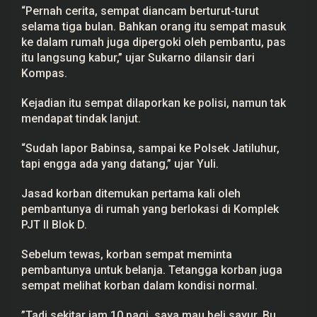
m
“Pernah cerita, sempat diancam berturut-turut
a
selama tiga bulan. Bahkan orang itu sempat masuk
T
ke dalam rumah juga dipergoki oleh pembantu, pas
e
r
itu langsung kabur,” ujar Sukarno dilansir dari
o
Kompas.
r
P
e
Kejadian itu sempat dilaporkan ke polisi, namun tak
m
b
mendapat tindak lanjut.
u
n
“Sudah lapor Babinsa, sampai ke Polsek Jatiluhur,
u
h
tapi engga ada yang datang,” ujar Yuli.
a
n
Jasad korban ditemukan pertama kali oleh
pembantunya di rumah yang berlokasi di Komplek
PJT II Blok D.
Sebelum tewas, korban sempat meminta
pembantunya untuk belanja. Tetangga korban juga
sempat melihat korban dalam kondisi normal.
‎”Tadi sekitar jam 10 pagi, saya mau beli sayur. Bu