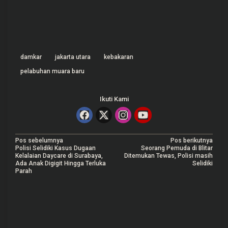
damkar
jakarta utara
kebakaran
pelabuhan muara baru
Ikuti Kami
N
Pos sebelumnya
Pos berikutnya
Polisi Selidiki Kasus Dugaan
Seorang Pemuda di Blitar
a
Kelalaian Daycare di Surabaya,
Ditemukan Tewas, Polisi masih
Ada Anak Digigit Hingga Terluka
Selidiki
v
Parah
i
g
a