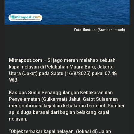
u
J
a
k
u
t
Foto: ilustrasi (Sumber: istock)
T
e
r
b
a
k
a
Mitrapost.com –
Si jago merah melahap sebuah
r
kapal nelayan di
Pelabuhan Muara Baru
, Jakarta
Utara (Jakut) pada Sabtu (16/8/2025) pukul 07.48
WIB.
Kasiops Sudin Penanggulangan Kebakaran dan
Penyelamatan (Gulkarmat) Jakut, Gatot Sulaeman
mengonfirmasi kejadian
kebakaran
tersebut. Sumber
api diduga berasal dari bagian belakang kapal
nelayan.
“Objek terbakar kapal nelayan, (lokasi di) Jalan