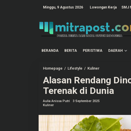
L
e
tutup
Minggu, 9 Agustus 2026
Lowongan Kerja
SMJ 
w
a
t
i
k
e
k
o
n
t
BERANDA
BERITA
PERISTIWA
DAERAH
e
n
Homepage
/
Lifestyle
/
Kuliner
A
l
Alasan Rendang Din
a
s
a
Terenak di Dunia
n
R
e
Aulia Anissa Putri
3 September 2025
n
Kuliner
d
a
n
g
D
i