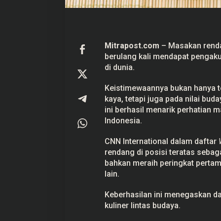
i
D
u
n
i
a
Mitrapost.com
– Masakan rend
berulang kali mendapat pengak
Prabowo Akan Pidato di Sidang
Hitungan Harta K
PBB: Seperti Mengulang Sejarah
Sahroni menurut 
di dunia.
Sang Ayah
Di Politik
|
22 September 2025
Di Politik
|
1 September
Keistimewaannya bukan hanya t
kaya, tetapi juga pada
nilai buda
ini berhasil menarik perhatian
Indonesia
.
CNN International dalam daftar
rendang di posisi teratas sebag
bahkan meraih peringkat pertam
lain.
Keberhasilan ini menegaskan d
kuliner lintas budaya.