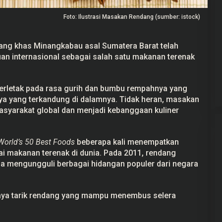
Foto: Ilustrasi Masakan Rendang (sumber: istock)
ang khas
Minangkabau
asal
Sumatera Barat
telah
uan
internasional
sebagai salah satu makanan terenak
ekayaan Ahmad
24 Calon Dubes Telah Jalani Fit and
Data LHKPN
Proper Test, Berikut Daftar
Namanya
 2025
Di Berita, Politik
|
7 Juli 2025
erletak pada rasa gurih dan bumbu rempahnya yang
ya
yang terkandung di dalamnya. Tidak heran, masakan
 masyarakat global dan menjadi kebanggaan
kuliner
World’s 50 Best Foods
beberapa kali menempatkan
ai makanan terenak di dunia. Pada 2011, rendang
a mengungguli berbagai hidangan populer dari negara
aya tarik rendang yang mampu menembus selera