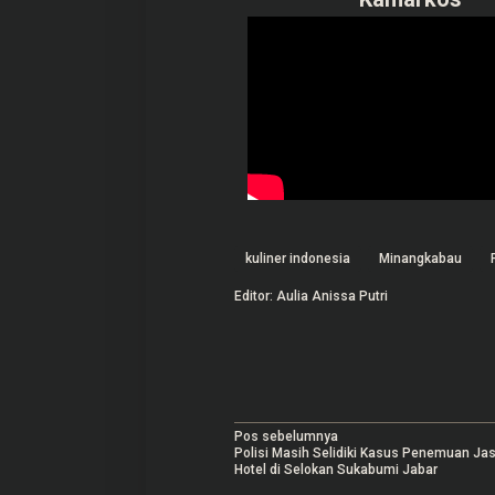
kuliner indonesia
Minangkabau
Editor: Aulia Anissa Putri
N
Pos sebelumnya
Polisi Masih Selidiki Kasus Penemuan Jas
a
Hotel di Selokan Sukabumi Jabar