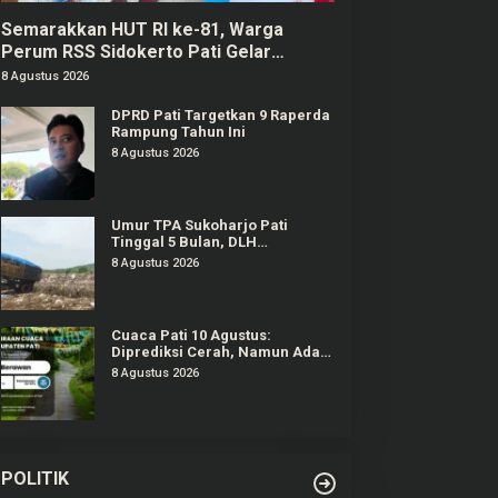
Semarakkan HUT RI ke-81, Warga
Perum RSS Sidokerto Pati Gelar
Berbagai Lomba
8 Agustus 2026
DPRD Pati Targetkan 9 Raperda
Rampung Tahun Ini
8 Agustus 2026
Umur TPA Sukoharjo Pati
Tinggal 5 Bulan, DLH
Berencana Perpanjang Satu-
8 Agustus 2026
Dua Tahun Lagi
Cuaca Pati 10 Agustus:
Diprediksi Cerah, Namun Ada
Potensi Gelombang Tinggi di
8 Agustus 2026
Perairan Jateng
POLITIK