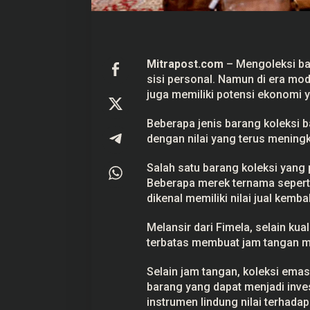
J
a
n
g
k
a
Mitrapost.com
– Mengoleksi b
P
sisi personal. Namun di
era mod
a
n
juga memiliki potensi
ekonomi
y
j
a
Beberapa jenis barang koleksi
n
g
dengan nilai yang terus meningk
Salah satu barang koleksi yang
Beberapa merek ternama seperti
dikenal memiliki nilai jual kembal
Melansir dari Fimela, selain kua
terbatas membuat jam tangan me
Selain jam tangan, koleksi emas
barang yang dapat menjadi inve
instrumen lindung nilai terhadap 