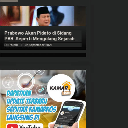
Prabowo Akan Pidato di Sidang
Hitungan Harta 
PBB: Seperti Mengulang Sejarah
Sahroni menurut
Sang Ayah
Di Politik
|
22 September 2025
Di Politik
|
1 Septembe