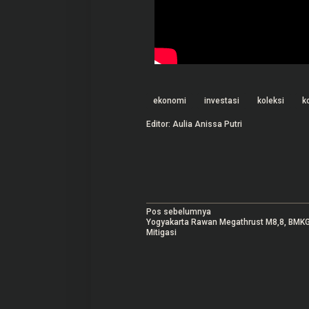
ekonomi
investasi
koleksi
k
Editor: Aulia Anissa Putri
N
Pos sebelumnya
Yogyakarta Rawan Megathrust M8,8, BMKG
a
Mitigasi
v
i
g