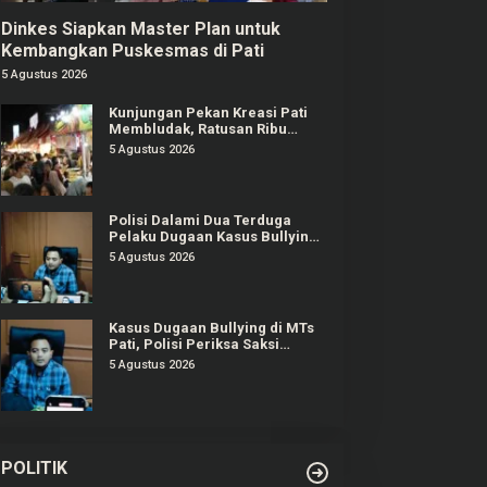
Dinkes Siapkan Master Plan untuk
Kembangkan Puskesmas di Pati
5 Agustus 2026
Kunjungan Pekan Kreasi Pati
Membludak, Ratusan Ribu
Orang Padati Kawasan Alun-
5 Agustus 2026
alun Pati
Polisi Dalami Dua Terduga
Pelaku Dugaan Kasus Bullying
Siswa MTs di Pati
5 Agustus 2026
Kasus Dugaan Bullying di MTs
Pati, Polisi Periksa Saksi
Korban dan Pihak Sekolah
5 Agustus 2026
POLITIK