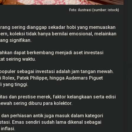
Foto: ilustrasi (sumber: istock)
arang sering dianggap sekadar hobi yang memuaskan
ern
, koleksi tidak hanya bernilai emosional, melainkan
Gerindra Tuding Ketua Pansus ‘Ada
Main’ dengan Masyarakat Pati
ang signifikan.
Bersatu
Di Pati, Politik
|
25 September 2025
 bahkan dapat berkembang menjadi aset
investasi
at seiring waktu.
 populer sebagai investasi adalah jam tangan mewah.
 Rolex, Patek Philippe, hingga Audemars Piguet
i yang tinggi.
litas dan prestise merek, faktor kelangkaan serta edisi
wah sering diburu para kolektor.
 dan perhiasan antik juga masuk dalam kategori
stasi. Emas sendiri sudah lama dikenal sebagai
inflasi.