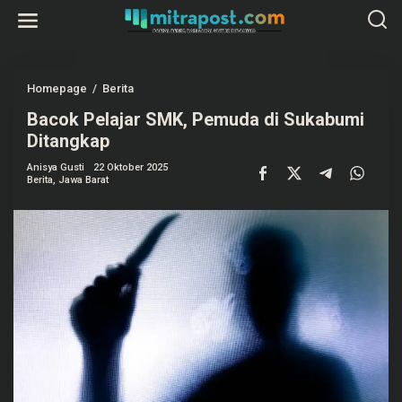
L
e
w
a
t
i
k
Homepage
/
Berita
B
e
a
k
Bacok Pelajar SMK, Pemuda di Sukabumi
c
o
o
Ditangkap
n
k
t
P
e
Anisya Gusti
22 Oktober 2025
e
Berita
,
Jawa Barat
n
l
a
j
a
r
S
M
K
,
P
e
m
u
d
a
d
i