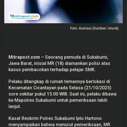
S
u
k
a
b
u
Foto: ilustrasi (Sumber: istock)
m
i
D
i
t
a
n
Mitrapost.com –
Seorang pemuda di Sukabumi,
g
k
Jawa Barat, inisial MR (18) diamankan polisi atas
a
kasus pembacokan terhadap pelajar SMK.
p
Pelaku ditangkap di rumah temannya berlokasi di
Kecamatan Cicantayan pada Selasa (21/10/2025)
sore sekitar pukul 15.00 WIB. Saat ini, pelaku dibawa
ke Mapolres Sukabumi untuk pemeriksaan lebih
lanjut.
Kasat Reskrim Polres Sukabumi Iptu Hartono
menyampaikan bahwa menurut pemeriksaan, MR