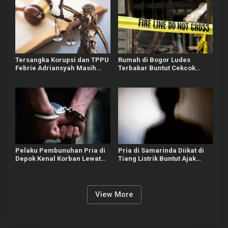
Tersangka Korupsi dan TPPU
Rumah di Bogor Ludes
Febrie Adriansyah Masih
Terbakar Buntut Cekcok
Terima Gaji 50 Persen
Pasutri, Kerugian Hingga
Rp150 Juta
Pelaku Pembunuhan Pria di
Pria di Samarinda Diikat di
Depok Kenal Korban Lewat
Tiang Listrik Buntut Ajak
Grup Gay, Motif Ingin
Jalan Istri Orang
Rampas Motor
View More