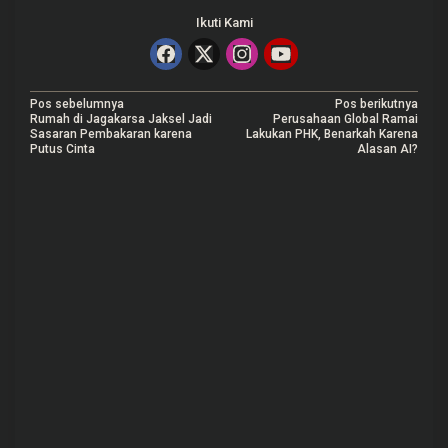
Ikuti Kami
N
Pos sebelumnya
Pos berikutnya
Rumah di Jagakarsa Jaksel Jadi
Perusahaan Global Ramai
a
Sasaran Pembakaran karena
Lakukan PHK, Benarkah Karena
Putus Cinta
Alasan AI?
v
i
g
a
s
i
p
o
s