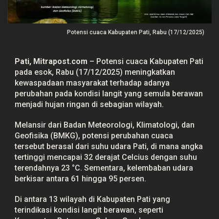
a
b
u
p
Potensi cuaca Kabupaten Pati, Rabu (17/12/2025)
a
t
e
n
Pati
,
Mitrapost.com
–
Potensi cuaca
Kabupaten Pati
P
pada esok, Rabu (17/12/2025) meningkatkan
a
t
kewaspadaan masyarakat terhadap adanya
i
perubahan pada kondisi langit yang semula berawan
E
s
menjadi hujan ringan di sebagian wilayah.
o
k
H
Melansir dari Badan Meteorologi, Klimatologi, dan
a
Geofisika (
BMKG
), potensi perubahan cuaca
r
i
tersebut berasal dari suhu udara Pati, di mana angka
,
tertinggi mencapai 32 derajat Celcius dengan suhu
M
a
terendahnya 23 °C. Sementara, kelembaban udara
s
berkisar antara 61 hingga 95 persen.
y
a
r
Di antara 13 wilayah di Kabupaten Pati yang
a
terindikasi kondisi langit berawan, seperti
k
a