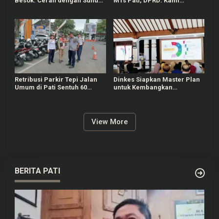
Besok: Cerah dengan Suhu
MTs Pati, DPRD: Kami
Capai 31 °C
Mengutuk Perbuatan Itu
Retribusi Parkir Tepi Jalan
Dinkes Siapkan Master Plan
Umum di Pati Sentuh 60
untuk Kembangkan
Persen dari Target Rp625
Puskesmas di Pati
Juta
View More
BERITA PATI