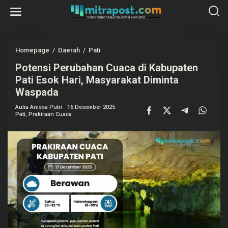
L
e
w
a
t
i
k
Homepage
/
Daerah
/
Pati
P
e
o
k
Potensi Perubahan Cuaca di Kabupaten
t
o
e
Pati Esok Hari, Masyarakat Diminta
n
n
t
s
Waspada
e
i
n
P
Aulia Anissa Putri
16 Desember 2025
e
Pati
,
Prakiraan Cuaca
r
u
b
a
h
a
n
C
u
a
c
a
d
i
K