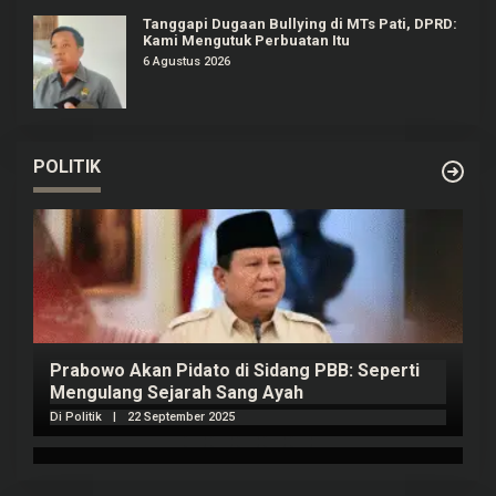
Tanggapi Dugaan Bullying di MTs Pati, DPRD:
Kami Mengutuk Perbuatan Itu
6 Agustus 2026
POLITIK
Prabowo Akan Pidato di Sidang PBB: Seperti
H
Mengulang Sejarah Sang Ayah
m
Di Politik
|
22 September 2025
Di 