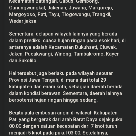
Kecamatan Batangan, Gabus, Gembong,
t
Gunungwungkal, Jakenan, Juwana, Margorejo,
D
i
Margoyoso, Pati, Tayu, Tlogowungu, Trangkil,
m
Wedarijaksa.
i
n
t
Sementara, delapan wilayah lainnya yang berada
a
dalam prediksi cuaca hujan ringan pada esok hari, di
W
a
antaranya adalah Kecamatan Dukuhseti, Cluwak,
s
Jaken, Pucakwangi, Winong, Tambakromo, Kayen
p
a
dan Sukolilo.
d
a
Hal tersebut juga berlaku pada wilayah seputar
Provinsi Jawa Tengah, di mana dari total 29
kabupaten dan enam kota, sebagian daerah berada
dalam kondisi berawan. Sementara, daerah lainnya
berpotensi hujan ringan hingga sedang.
Begitu pula embusan angin di wilayah Kabupaten
Pati yang bergerak dari arah Barat Daya sejak pukul
00.00 dengan satuan kecepatan dari 7 knot turun
menjadi 5 knot pada pukul 03.00. Setelahnya,