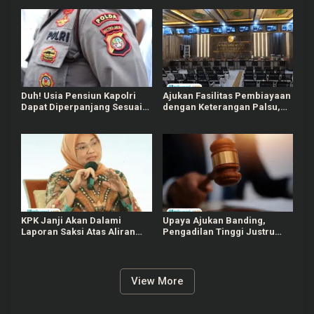
Asabri Hingga Tata Kelola
Jeruji Besi
MBG
Duh! Usia Pensiun Kapolri
Ajukan Fasilitas Pembiayaan
Dapat Diperpanjang Sesuai
dengan Keterangan Palsu,
Kebutuhan Presiden di RUU
PN Surabaya Vonis 4
Polri
Terdakwa Kasus Fidusia
KPK Janji Akan Dalami
Upaya Ajukan Banding,
Laporan Saksi Atas Aliran
Pengadilan Tinggi Justru
Uang Pemerasan Sertifikasi
Perberat Hukuman Dua
K3 kepada Eks Menaker
Hakim Terdakwa Kasus
Migor
View More