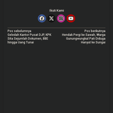
Ikuti Kami
N
Pos sebelumnya
Pos berikutnya
Geledah Kantor Pusat DJP, KPK
Hendak Pergi ke Sawah, Warga
a
Sita Sejumlah Dokumen, BBE
Gunungwungkal Pati Diduga
hingga Uang Tunai
Hanyut ke Sungai
v
i
g
a
s
i
p
o
s