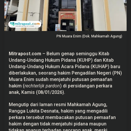
i
D
i
g
u
n
a
k
PN Muara Enim (Dok. Mahkamah Agung)
a
n
d
i
Mitrapost.com
– Belum genap seminggu Kitab
P
Undang-Undang Hukum Pidana (
KUHP
) dan Kitab
N
M
Undang-Undang Hukum Acara Pidana (KUHAP) baru
u
diberlakukan, seorang hakim
Pengadilan Negeri
(PN)
a
r
Muara Enim sudah menjatuhi putusan pemaafan
a
hakim (
rechterlijk pardon
) di persidangan perkara
E
n
anak, Kamis (08/01/2026).
i
m
Mengutip dari laman resmi Mahkamah Agung,
t
e
Rangga Lukita Desnata, hakim yang mengadili
r
perkara tersebut membacakan putusan pemaafan
h
a
hakim dengan tidak menjatuhi pidana maupun
d
tidakan apapun terhadap seorang anak, meski
a