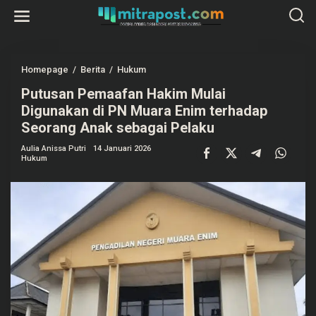
L
e
w
a
t
i
k
Homepage
/
Berita
/
Hukum
P
e
u
k
Putusan Pemaafan Hakim Mulai
t
o
u
Digunakan di PN Muara Enim terhadap
n
s
t
a
Seorang Anak sebagai Pelaku
e
n
n
P
Aulia Anissa Putri
14 Januari 2026
e
Hukum
m
a
a
f
a
n
H
a
k
i
m
M
u
l
a