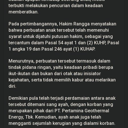
p
terbukti melakukan pencurian dalam keadaan
S
memberatkan.
e
o
r
Pada pertimbangannya, Hakim Rangga menyatakan
a
n
bahwa perbuatan anak tersebut telah memenuhi
g
syarat untuk dijatuhi putusan hakim, sebagai yang
A
tercantum dalam Pasal 54 ayat 1 dan (2) KUHP, Pasal
n
a
1 angka 19 dan Pasal 246 ayat (1) KUHAP.
k
s
e
Menurutnya, perbuatan tersebut termasuk dalam
b
tindak pidana ringan, yaitu keadaan pribadi berupa
a
g
ikut-ikutan dan bukan dari otak atau inisiator
a
kejahatan, serta tidak memilih kabur atau melarikan
i
P
diri.
e
l
Demikian pula telah terjadi perdamaian antara anak
a
k
tersebut ditemani sang ayah, dengan korban yang
u
merupakan pihak dari PT. Pertamina Geothermal
Energy, Tbk. Kemudian, ayah anak juga telah
mengganti sejumlah kerugian yang dialami korban.