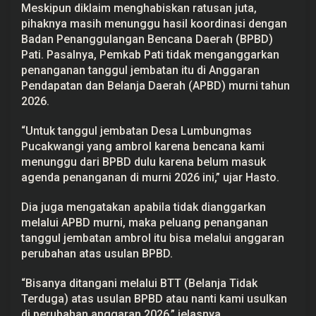
Meskipun diklaim menghabiskan ratusan juta,
A
n
pihaknya masih menunggu hasil koordinasi dengan
g
Badan Penanggulangan Bencana Daerah (
BPBD
)
g
a
Pati. Pasalnya, Pemkab Pati tidak menganggarkan
r
penanganan tanggul jembatan itu di Anggaran
a
n
Pendapatan dan Belanja Daerah (
APBD
) murni tahun
R
2026.
p
1
2
“Untuk tanggul jembatan Desa Lumbungmas
0
Pucakwangi yang ambrol karena bencana kami
J
u
menunggu dari BPBD dulu karena belum masuk
t
agenda penanganan di murni 2026 ini,” ujar Hasto.
a
Dia juga mengatakan apabila tidak dianggarkan
melalui APBD murni, maka peluang penanganan
tanggul jembatan ambrol itu bisa melalui anggaran
perubahan atas usulan BPBD.
“Bisanya ditangani melalui BTT (Belanja Tidak
Terduga) atas usulan BPBD atau nanti kami usulkan
di perubahan anggaran 2026,” jelasnya.