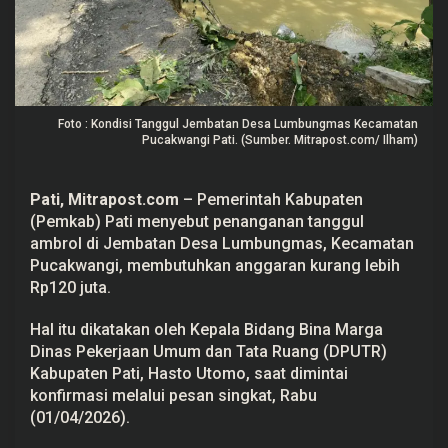
n
L
u
m
b
u
n
g
Foto : Kondisi Tanggul Jembatan Desa Lumbungmas Kecamatan
m
Pucakwangi Pati. (Sumber. Mitrapost.com/ Ilham)
a
s
P
a
Pati
,
Mitrapost.com
– Pemerintah Kabupaten
t
(Pemkab) Pati menyebut penanganan tanggul
i
y
ambrol di Jembatan Desa Lumbungmas,
Kecamatan
a
Pucakwangi
, membutuhkan anggaran kurang lebih
n
g
Rp120 juta.
A
m
b
Hal itu dikatakan oleh Kepala Bidang Bina Marga
r
Dinas Pekerjaan Umum dan Tata Ruang (
DPUTR
)
o
l
Kabupaten Pati, Hasto Utomo, saat dimintai
B
konfirmasi melalui pesan singkat, Rabu
u
(01/04/2026).
t
u
h