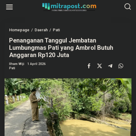
L
e
w
a
t
i
k
Homepage
/
Daerah
/
Pati
P
e
e
k
Penanganan Tanggul Jembatan
n
o
a
Lumbungmas Pati yang Ambrol Butuh
n
n
t
g
Anggaran Rp120 Juta
e
a
n
n
Ilham Wiji
1 April 2026
a
Pati
n
T
a
n
g
g
u
l
J
e
m
b
a
t
a