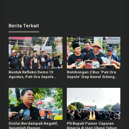
Berita Terkait
Bentuk Refleksi Demo 13
Rombongan 2 Bus ‘Pati Ora
Agustus, Pati Ora Sepele
Sepele’ Siap Kawal Sidang
Gelar Agenda 4 Hari
Sudewo Senin Mendatang
Berturut-turut
Dinilai Berdampak Negatif,
Plt Bupati Pamer Capaian
Sejumlah Elemen
Kinerja di Hari Ulang Tahun