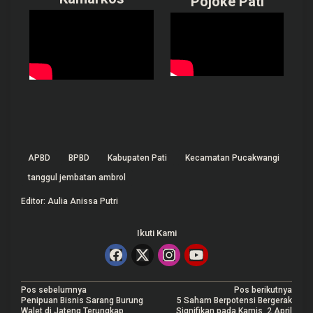
Pojoke Pati
APBD
BPBD
Kabupaten Pati
Kecamatan Pucakwangi
tanggul jembatan ambrol
Editor: Aulia Anissa Putri
Ikuti Kami
N
Pos sebelumnya
Pos berikutnya
Penipuan Bisnis Sarang Burung
5 Saham Berpotensi Bergerak
Walet di Jateng Terungkap
Signifikan pada Kamis, 2 April