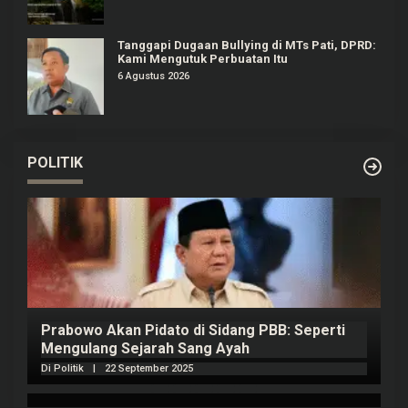
Tanggapi Dugaan Bullying di MTs Pati, DPRD:
Kami Mengutuk Perbuatan Itu
6 Agustus 2026
POLITIK
Prabowo Akan Pidato di Sidang PBB: Seperti
H
Mengulang Sejarah Sang Ayah
m
Di Politik
|
22 September 2025
Di 