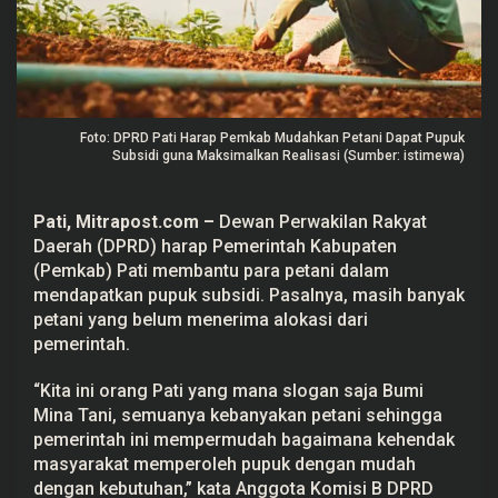
k
a
n
P
e
t
a
n
Foto: DPRD Pati Harap Pemkab Mudahkan Petani Dapat Pupuk
i
Subsidi guna Maksimalkan Realisasi (Sumber: istimewa)
D
a
p
a
Pati, Mitrapost.com –
Dewan Perwakilan Rakyat
t
Daerah (DPRD) harap Pemerintah Kabupaten
P
u
(Pemkab) Pati membantu para petani dalam
p
mendapatkan
pupuk subsidi
. Pasalnya, masih banyak
u
k
petani
yang belum menerima alokasi dari
S
pemerintah.
u
b
s
“Kita ini orang Pati yang mana slogan saja Bumi
i
d
Mina Tani, semuanya kebanyakan petani sehingga
i
pemerintah ini mempermudah bagaimana kehendak
g
masyarakat memperoleh pupuk dengan mudah
u
n
dengan kebutuhan,” kata Anggota Komisi B DPRD
a