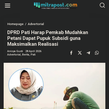
L
e
w
a
t
i
k
Homepage
/
Advertorial
D
e
P
k
DPRD Pati Harap Pemkab Mudahkan
R
o
D
Petani Dapat Pupuk Subsidi guna
n
P
t
a
Maksimalkan Realisasi
e
t
n
i
Anisya Gusti
28 April 2026
H
Advertorial
,
Berita
,
Pati
a
r
a
p
P
e
m
k
a
b
M
u
d
a
h