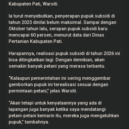
Kabupaten Pati, Warsiti.
M
a
k
Ia turut menyebutkan, penyerapan pupuk subsidi di
s
i
tahun 2025 dinilai belum maksimal. Sampai dengan
m
Oktober tahun lalu, serapan pupuk subsidi baru
a
l
mencapai 60 persen, menurut data dari Dinas
k
Pertanian Kabupaten Pati.
a
n
R
Harapannya, realisasi pupuk subsidi di tahun 2026 ini
e
bisa ditingkatkan lagi. Dengan demikian, akan
a
l
semakin banyak petani yang merasa terbantu.
i
s
a
“Kalaupun pemerintahan ini sering menggembar
s
gemborkan pupuk ini terealisasi sesuai dengan
i
permintaan petani,” jelas Warsiti.
“Akan tetapi untuk kenyataannya yang ada di
lapangan juga banyak ketika saya mendatangi
petani-petani kemarin itu, mereka juga mengeluhkan
pupuk,” tambahnya.