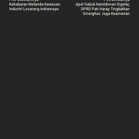
N
Kebakaran Melanda Kawasan
Apel Sabuk Kamtibmas Digelar,
a
Industri Losarang Indramayu
DPRD Pati Harap Tingkatkan
Sinergitas Jaga Keamanan
v
i
g
a
s
i
p
o
s