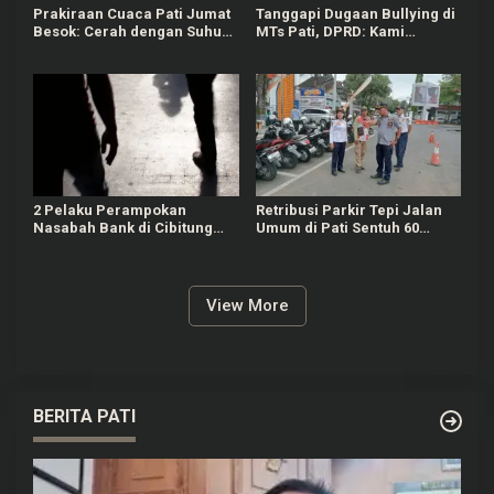
Prakiraan Cuaca Pati Jumat
Tanggapi Dugaan Bullying di
Besok: Cerah dengan Suhu
MTs Pati, DPRD: Kami
Capai 31 °C
Mengutuk Perbuatan Itu
2 Pelaku Perampokan
Retribusi Parkir Tepi Jalan
Nasabah Bank di Cibitung
Umum di Pati Sentuh 60
Bekasi Masih Diburu Polisi
Persen dari Target Rp625
Juta
View More
BERITA PATI